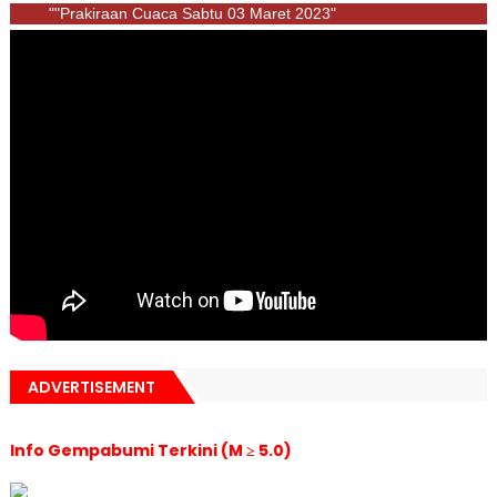
""Prakiraan Cuaca Sabtu 03 Maret 2023"
ADVERTISEMENT
Info Gempabumi Terkini (M ≥ 5.0)