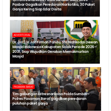
Pasbar Gagalkan Peredaran Narkotika, 30 Paket
Ganja Kering Siap Edar Disita
ADVERTORIAL
Dr. (HC) H. Jon Firman Pandu, S.H. Nahkodai Dewan
Masjid Indonesia Kabupaten Solok Periode 2026–
2031, Siap Wujudkan Gerakan Memakmurkan
Masjid
PASAMAN BARAT
Tim gabungan Ditresnarkoba Polda Sumbar-
Polres Pasaman Barat gagalkan peredaran
puluhan paket ganja