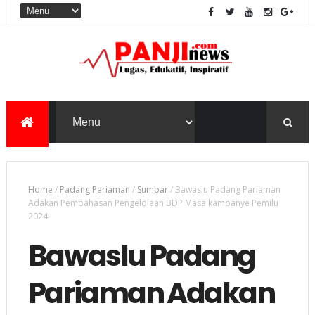
Home
/
Padang Pariaman
/
Sumbar
/
Bawaslu Padang Pariaman
Adakan Pembahasan Pengelolaan BDP Masa kampanye Pemilu
2024
Bawaslu Padang
Pariaman Adakan