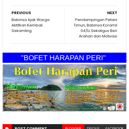
PREVIOUS
NEXT
Babinsa Ajak Warga
Pendampingan Petani
Aktifkan Kembali
Timun, Babinsa Koramil
Siskamling
04/LL Sekaligus Beri
Arahan dan Motivasi
"BOFET HARAPAN PERI"
POST
COMMENT
BLOGGER
DISQUS
FACEBOOK