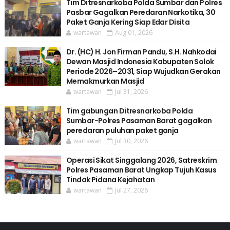
Tim Ditresnarkoba Polda Sumbar dan Polres
Pasbar Gagalkan Peredaran Narkotika, 30
Paket Ganja Kering Siap Edar Disita
wartawan
Aug 01, 2026
Dr. (HC) H. Jon Firman Pandu, S.H. Nahkodai
Dewan Masjid Indonesia Kabupaten Solok
Periode 2026–2031, Siap Wujudkan Gerakan
Memakmurkan Masjid
wartawan
Jul 31, 2026
Tim gabungan Ditresnarkoba Polda
Sumbar-Polres Pasaman Barat gagalkan
peredaran puluhan paket ganja
wartawan
Jul 30, 2026
Operasi Sikat Singgalang 2026, Satreskrim
Polres Pasaman Barat Ungkap Tujuh Kasus
Tindak Pidana Kejahatan
wartawan
Jul 27, 2026