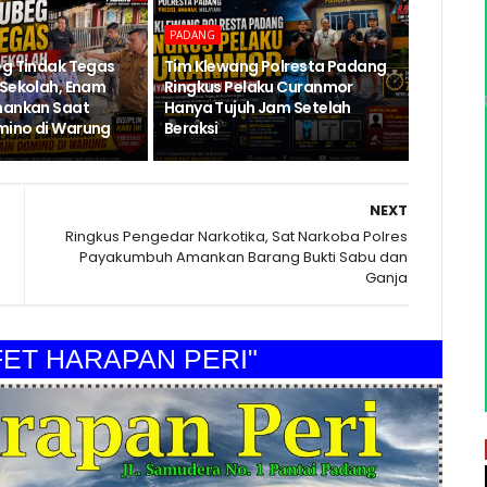
PADANG
eg Tindak Tegas
Tim Klewang Polresta Padang
 Sekolah, Enam
Ringkus Pelaku Curanmor
mankan Saat
Hanya Tujuh Jam Setelah
mino di Warung
Beraksi
NEXT
Ringkus Pengedar Narkotika, Sat Narkoba Polres
Payakumbuh Amankan Barang Bukti Sabu dan
Ganja
 HARAPAN PERI"