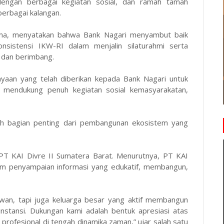
dengan berbagai kegiatan sosial, dan ramah tamah
erbagai kalangan.
ama, menyatakan bahwa Bank Nagari menyambut baik
sistensi IKW-RI dalam menjalin silaturahmi serta
t dan berimbang.
yaan yang telah diberikan kepada Bank Nagari untuk
alu mendukung penuh kegiatan sosial kemasyarakatan,
lah bagian penting dari pembangunan ekosistem yang
 PT KAI Divre II Sumatera Barat. Menurutnya, PT KAI
lam penyampaian informasi yang edukatif, membangun,
wan, tapi juga keluarga besar yang aktif membangun
 instansi. Dukungan kami adalah bentuk apresiasi atas
 profesional di tengah dinamika zaman,” ujar salah satu