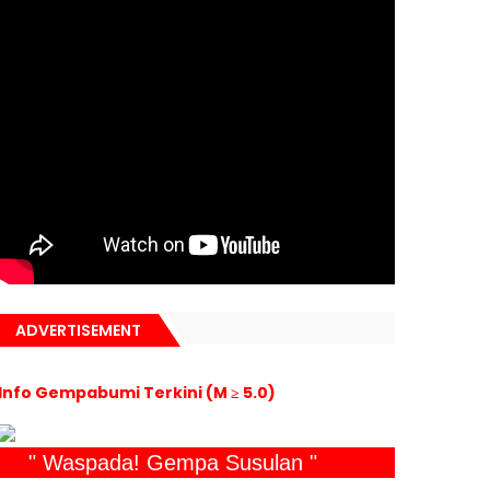
ADVERTISEMENT
Info Gempabumi Terkini (M ≥ 5.0)
" Waspada! Gempa Susulan "