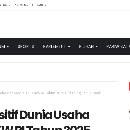
NTANG
KONTAK
REDAKSI
UM
SPORTS
PARLEMENT
PILIHAN
PARIWISAT
 Usaha dan Media, HUT IKW RI Tahun 2025 Didukung Penuh Bank
sitif Dunia Usaha