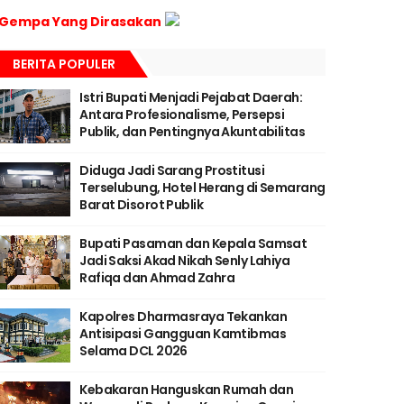
Gempa Yang Dirasakan
BERITA POPULER
Istri Bupati Menjadi Pejabat Daerah:
Antara Profesionalisme, Persepsi
Publik, dan Pentingnya Akuntabilitas
Diduga Jadi Sarang Prostitusi
Terselubung, Hotel Herang di Semarang
Barat Disorot Publik
Bupati Pasaman dan Kepala Samsat
Jadi Saksi Akad Nikah Senly Lahiya
Rafiqa dan Ahmad Zahra
Kapolres Dharmasraya Tekankan
Antisipasi Gangguan Kamtibmas
Selama DCL 2026
Kebakaran Hanguskan Rumah dan