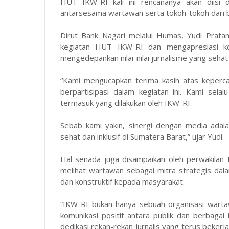
HUT IKW-RI kali ini rencananya akan diisi 
antarsesama wartawan serta tokoh-tokoh dari b
Dirut Bank Nagari melalui Humas, Yudi Prat
kegiatan HUT IKW-RI dan mengapresiasi kon
mengedepankan nilai-nilai jurnalisme yang seha
“Kami mengucapkan terima kasih atas keperca
berpartisipasi dalam kegiatan ini. Kami sel
termasuk yang dilakukan oleh IKW-RI.
Sebab kami yakin, sinergi dengan media ada
sehat dan inklusif di Sumatera Barat,” ujar Yudi.
Hal senada juga disampaikan oleh perwakilan
melihat wartawan sebagai mitra strategis da
dan konstruktif kepada masyarakat.
“IKW-RI bukan hanya sebuah organisasi warta
komunikasi positif antara publik dan berbagai
dedikasi rekan-rekan jurnalis yang terus bekerja