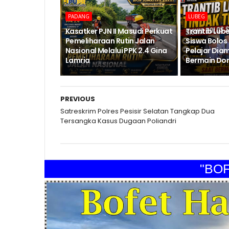
PADANG
LUBEG
Kasatker PJN II Masudi Perkuat
Trantib Lub
Pemeliharaan Rutin Jalan
Siswa Bolos
Nasional Melalui PPK 2.4 Gina
Pelajar Dia
Lamria
Bermain Do
PREVIOUS
Satreskrim Polres Pesisir Selatan Tangkap Dua
Tersangka Kasus Dugaan Poliandri
"BOFET