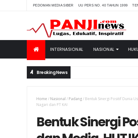
PEDOMAN MEDIA SIBER
UU PERS NO. 40 TAHUN 1999
TE
INTERNASIONAL
NASIONAL
HUK
Breaking News
Home
/
Nasional
/
Padang
/
Bentuk Sinergi Positif Dunia
Nagari dan PT KAI
Bentuk Sinergi Po