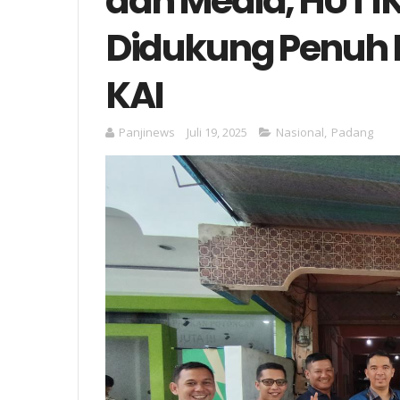
dan Media, HUT I
Didukung Penuh 
KAI
Panjinews
Juli 19, 2025
Nasional
,
Padang