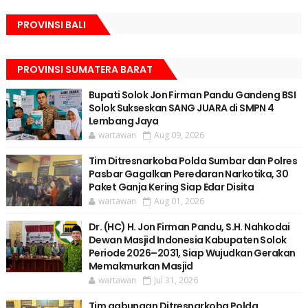
PROVINSI BALI
PROVINSI SUMATERA BARAT
Bupati Solok Jon Firman Pandu Gandeng BSI
Solok Sukseskan SANG JUARA di SMPN 4
Lembang Jaya
wartawan
Aug 09, 2026
Tim Ditresnarkoba Polda Sumbar dan Polres
Pasbar Gagalkan Peredaran Narkotika, 30
Paket Ganja Kering Siap Edar Disita
wartawan
Aug 01, 2026
Dr. (HC) H. Jon Firman Pandu, S.H. Nahkodai
Dewan Masjid Indonesia Kabupaten Solok
Periode 2026–2031, Siap Wujudkan Gerakan
Memakmurkan Masjid
wartawan
Jul 31, 2026
Tim gabungan Ditresnarkoba Polda