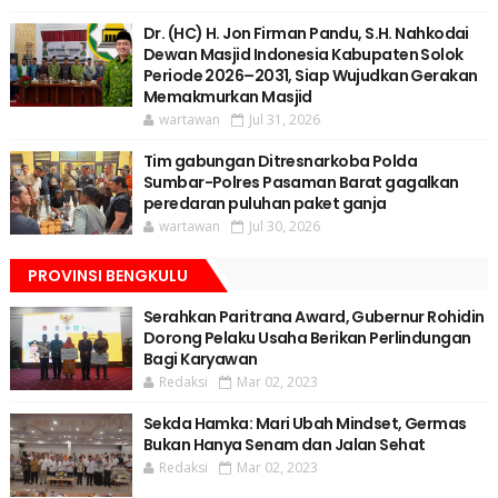
Dr. (HC) H. Jon Firman Pandu, S.H. Nahkodai
Dewan Masjid Indonesia Kabupaten Solok
Periode 2026–2031, Siap Wujudkan Gerakan
Memakmurkan Masjid
wartawan
Jul 31, 2026
Tim gabungan Ditresnarkoba Polda
Sumbar-Polres Pasaman Barat gagalkan
peredaran puluhan paket ganja
wartawan
Jul 30, 2026
PROVINSI BENGKULU
Serahkan Paritrana Award, Gubernur Rohidin
Dorong Pelaku Usaha Berikan Perlindungan
Bagi Karyawan
Redaksi
Mar 02, 2023
Sekda Hamka: Mari Ubah Mindset, Germas
Bukan Hanya Senam dan Jalan Sehat
Redaksi
Mar 02, 2023