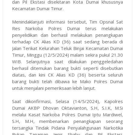
dan Pil Ekstasi disekitaran Kota Dumai khususnya
Kecamatan Dumai Timur.
Menindaklanjuti informasi tersebut, Tim Opsnal Sat
Res Narkoba Polres Dumai terus melakukan
penyelidikan dan berhasil melakukan penangkapan
terhadap CK Alias KD (36) saat sedang berada di
Jalan Terikat Kelurahan Teluk Binjai Kecamatan Dumai
Timur, Minggu (12/5/2024) malam sekira pukul 21.30
WIB. Selanjutnya saat dilakukan penggeledahan
berhasil ditemukan barang bukti seperti disebutkan
diatas, dan kini CK Alias KD (36) beserta seluruh
barang bukti telah dibawa ke Mako Polres Dumai
untuk menjalani pemeriksaan lebih lanjut.
Saat dikonfirmasi, Selasa (14/5/2024), Kapolres
Dumai AKBP Dhovan Oktavianton, S.H, S.I.K, M.Si
melalui Kasat Narkoba Polres Dumai Iptu Mardiwel,
S.H, M.H, membenarkan penangkapan seorang
tersangka Tindak Pidana Penyalahgunaan Narkotika
Bukan Tanaman Jenis Shabu dan Pil Ekstasi.