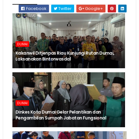
Facebook
Twitter
Google+
DUMAI
Kakanwil Ditjenpas Riau Kunjungi Rutan Dumai,
Laksanakan Bintorwasdal
DUMAI
Dinkes Kota Dumai Gelar Pelantikan dan
Pengambilan Sumpah Jabatan Fungsional