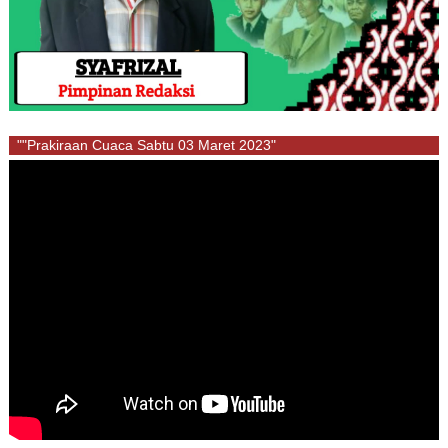
""Prakiraan Cuaca Sabtu 03 Maret 2023"