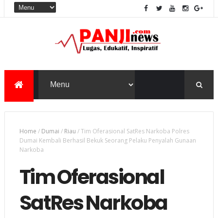
Home
/
Dumai
/
Riau
/
Tim Oferasional SatRes Narkoba Polres
Dumai Kembali Berhasil Bekuk Seorang Pelaku Penyalah Gunaan
Narkoba
Tim Oferasional
SatRes Narkoba