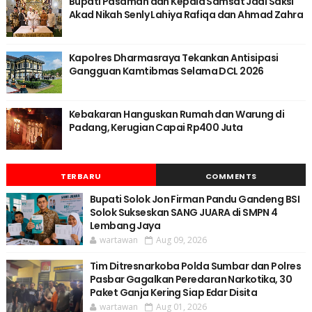
Bupati Pasaman dan Kepala Samsat Jadi Saksi
Akad Nikah Senly Lahiya Rafiqa dan Ahmad Zahra
Kapolres Dharmasraya Tekankan Antisipasi
Gangguan Kamtibmas Selama DCL 2026
Kebakaran Hanguskan Rumah dan Warung di
Padang, Kerugian Capai Rp400 Juta
TERBARU
COMMENTS
Bupati Solok Jon Firman Pandu Gandeng BSI
Solok Sukseskan SANG JUARA di SMPN 4
Lembang Jaya
wartawan
Aug 09, 2026
Tim Ditresnarkoba Polda Sumbar dan Polres
Pasbar Gagalkan Peredaran Narkotika, 30
Paket Ganja Kering Siap Edar Disita
wartawan
Aug 01, 2026