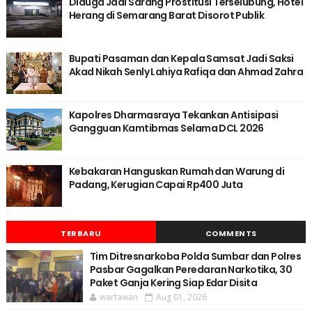
Diduga Jadi Sarang Prostitusi Terselubung, Hotel
Herang di Semarang Barat Disorot Publik
Bupati Pasaman dan Kepala Samsat Jadi Saksi
Akad Nikah Senly Lahiya Rafiqa dan Ahmad Zahra
Kapolres Dharmasraya Tekankan Antisipasi
Gangguan Kamtibmas Selama DCL 2026
Kebakaran Hanguskan Rumah dan Warung di
Padang, Kerugian Capai Rp400 Juta
TERBARU
COMMENTS
Tim Ditresnarkoba Polda Sumbar dan Polres
Pasbar Gagalkan Peredaran Narkotika, 30
Paket Ganja Kering Siap Edar Disita
wartawan
Aug 01, 2026