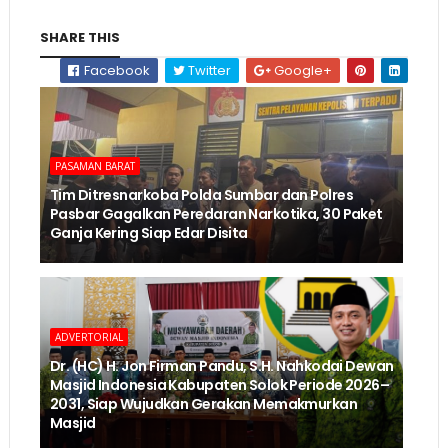
SHARE THIS
Facebook
Twitter
Google+
PASAMAN BARAT
Tim Ditresnarkoba Polda Sumbar dan Polres
Pasbar Gagalkan Peredaran Narkotika, 30 Paket
Ganja Kering Siap Edar Disita
ADVERTORIAL
Dr. (HC) H. Jon Firman Pandu, S.H. Nahkodai Dewan
Masjid Indonesia Kabupaten Solok Periode 2026–
2031, Siap Wujudkan Gerakan Memakmurkan
Masjid