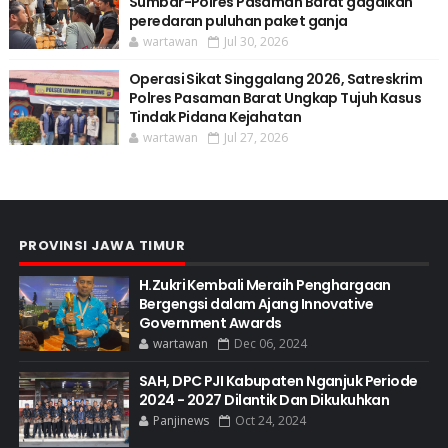
Sumbar-Polres Pasaman Barat gagalkan
peredaran puluhan paket ganja
wartawan
Jul 30, 2026
Operasi Sikat Singgalang 2026, Satreskrim
Polres Pasaman Barat Ungkap Tujuh Kasus
Tindak Pidana Kejahatan
wartawan
Jul 27, 2026
PROVINSI JAWA TIMUR
H.Zukri Kembali Meraih Penghargaan
Bergengsi dalam Ajang Innovative
Government Awards
wartawan
Dec 06, 2024
SAH, DPC PJI Kabupaten Nganjuk Periode
2024 - 2027 Dilantik Dan Dikukuhkan
Panjinews
Oct 24, 2024