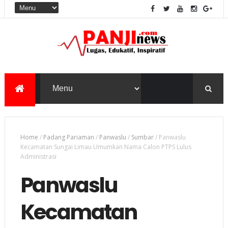
Home
/
Padang Pariaman
/
Panwaslu
/
Sumbar
/
Panwaslu
Kecamatan Sungai Limau Umumkan Nama Calon PTPS Lulus
Administrasi
Panwaslu
Kecamatan