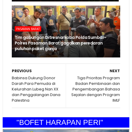
PASAMAN BARAT
Tim gabungan Ditresnarkoba Polda Sumbar-
Polres Pasaman Barat gagalkan peredaran
puluhan paket ganja
PREVIOUS
NEXT
Babinsa Dukung Donor
Tiga Prioritas Program
Darah Para Pemuda di
Badan Pembinaan dan
Kelurahan Lubeg Nan XX
Pengembangan Bahasa
dan Penggalangan Dana
Sejalan dengan Program
Palestina
IMLF
"BOFET HARAPAN PERI"