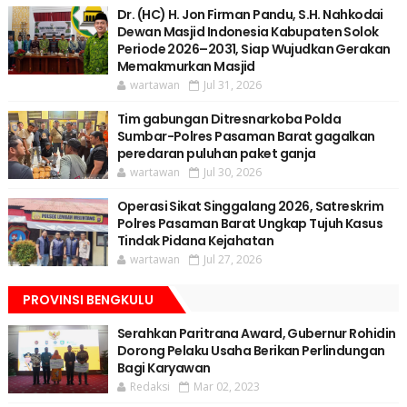
Dr. (HC) H. Jon Firman Pandu, S.H. Nahkodai
Dewan Masjid Indonesia Kabupaten Solok
Periode 2026–2031, Siap Wujudkan Gerakan
Memakmurkan Masjid
wartawan
Jul 31, 2026
Tim gabungan Ditresnarkoba Polda
Sumbar-Polres Pasaman Barat gagalkan
peredaran puluhan paket ganja
wartawan
Jul 30, 2026
Operasi Sikat Singgalang 2026, Satreskrim
Polres Pasaman Barat Ungkap Tujuh Kasus
Tindak Pidana Kejahatan
wartawan
Jul 27, 2026
PROVINSI BENGKULU
Serahkan Paritrana Award, Gubernur Rohidin
Dorong Pelaku Usaha Berikan Perlindungan
Bagi Karyawan
Redaksi
Mar 02, 2023