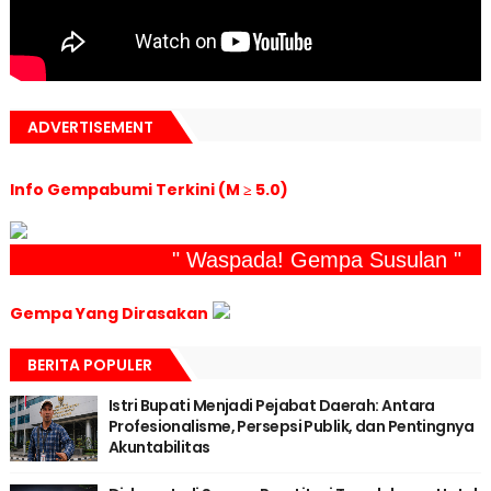
ADVERTISEMENT
Info Gempabumi Terkini (M ≥ 5.0)
" Waspada! Gempa Susulan "
Gempa Yang Dirasakan
BERITA POPULER
Istri Bupati Menjadi Pejabat Daerah: Antara
Profesionalisme, Persepsi Publik, dan Pentingnya
Akuntabilitas