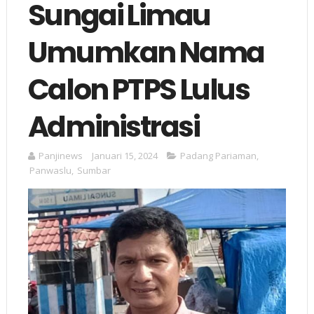
Sungai Limau
Umumkan Nama
Calon PTPS Lulus
Administrasi
Panjinews
Januari 15, 2024
Padang Pariaman
,
Panwaslu
,
Sumbar