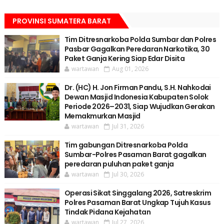
PROVINSI SUMATERA BARAT
Tim Ditresnarkoba Polda Sumbar dan Polres
Pasbar Gagalkan Peredaran Narkotika, 30
Paket Ganja Kering Siap Edar Disita
wartawan
Aug 01, 2026
Dr. (HC) H. Jon Firman Pandu, S.H. Nahkodai
Dewan Masjid Indonesia Kabupaten Solok
Periode 2026–2031, Siap Wujudkan Gerakan
Memakmurkan Masjid
wartawan
Jul 31, 2026
Tim gabungan Ditresnarkoba Polda
Sumbar-Polres Pasaman Barat gagalkan
peredaran puluhan paket ganja
wartawan
Jul 30, 2026
Operasi Sikat Singgalang 2026, Satreskrim
Polres Pasaman Barat Ungkap Tujuh Kasus
Tindak Pidana Kejahatan
wartawan
Jul 27, 2026