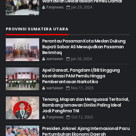
Wartawan Deklarasikan Pemilu Damai
Panjinews
Jan 29, 2024
PROVINSI SUMATERA UTARA
Perantau Pasaman Kota Medan Dukung
Bupati Sabar AS Mewujudkan Pasaman
Berimtaq
wartawan
Jan 26, 2024
Apel Dansat, Pangdam I/BB Singgung
Koordinasi PAM Pemilu Hingga
Pemberantasan Narkotika
wartawan
Nov 11, 2023
Tenang, Mapan dan Menguasai Teritorial,
Bambang Ismawan Dinilai Paling Ideal
Jadi Panglima TNI
Panjinews
Oct 12, 2023
Presiden Jokowi: Ajang Internasional Pacu
Pertumbuhan Ekonomi Daerah