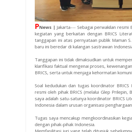
P
News |
Jakarta--- Sebagai perwakilan resmi 
kegiatan yang berkaitan dengan BRICS Liter
tanggapan ini atas pernyataan publik Maman 
baru ini beredar di kalangan sastrawan Indonesi
Tanggapan ini tidak dimaksudkan untuk mempe
klarifikasi faktual mengenai proses, kewenang
BRICS, serta untuk menjaga kehormatan komunitas
Soal kedudukan dan tugas koordinator BRICS 
resmi oleh pihak BRICS (melalui Glep Prilepin, 
saya adalah satu-satunya koordinator BRICS Lit
Indonesia dalam urusan organisasi penghargaan
Tugas saya mencakup mengkoordinasikan kegiat
dengan pihak-pihak Indonesia.
Memfasilitasi juri yang telah ditunjuk sebelumn