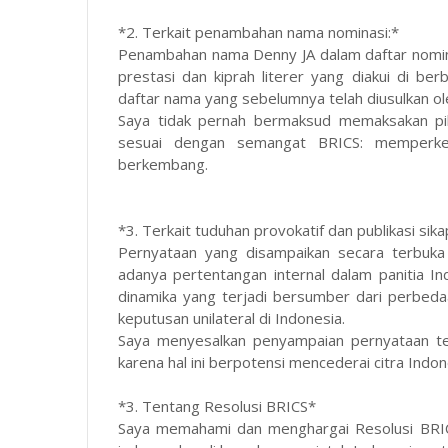
*2. Terkait penambahan nama nominasi:*
Penambahan nama Denny JA dalam daftar nomina
prestasi dan kiprah literer yang diakui di be
daftar nama yang sebelumnya telah diusulkan ole
Saya tidak pernah bermaksud memaksakan pil
sesuai dengan semangat BRICS: memperken
berkembang.
*3. Terkait tuduhan provokatif dan publikasi sika
Pernyataan yang disampaikan secara terbuk
adanya pertentangan internal dalam panitia I
dinamika yang terjadi bersumber dari perbedaan
keputusan unilateral di Indonesia.
Saya menyesalkan penyampaian pernyataan ters
karena hal ini berpotensi mencederai citra Indo
*3. Tentang Resolusi BRICS*
Saya memahami dan menghargai Resolusi BRIC