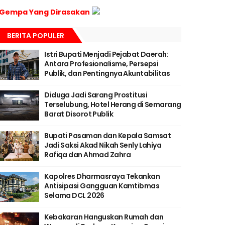
Gempa Yang Dirasakan
BERITA POPULER
Istri Bupati Menjadi Pejabat Daerah:
Antara Profesionalisme, Persepsi
Publik, dan Pentingnya Akuntabilitas
Diduga Jadi Sarang Prostitusi
Terselubung, Hotel Herang di Semarang
Barat Disorot Publik
Bupati Pasaman dan Kepala Samsat
Jadi Saksi Akad Nikah Senly Lahiya
Rafiqa dan Ahmad Zahra
Kapolres Dharmasraya Tekankan
Antisipasi Gangguan Kamtibmas
Selama DCL 2026
Kebakaran Hanguskan Rumah dan