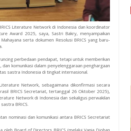
BRICS Literature Network di Indonesia dan koordinator
ature Award 2025, saya, Sastri Bakry, menyampaikan
S. Mahayana serta dokumen Resolusi BRICS yang baru-
a.
runcing perbedaan pendapat, tetapi untuk memberikan
an, dan komunikasi dalam penyelenggaraan penghargaan
 sastra Indonesia di tingkat internasional.
Literature Network, sebagaimana dikonfirmasi secara
Brasil BRICS Secretariat, tertanggal 26 Oktober 2025),
erature Network di Indonesia dan sekaligus perwakilan
 sastra BRICS.
an nominasi dan komunikasi antara BRICS Secretariat
ya oleh Board of Directors BRICS (melalui Vania Djohan