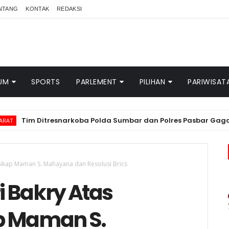
NTANG
KONTAK
REDAKSI
UM
SPORTS
PARLEMENT
PILIHAN
PARIWISAT
itresnarkoba Polda Sumbar dan Polres Pasbar Gagalkan Peredar
Sikap Maman S. Mahayana dan Resolusi Brics
 Bakry Atas
p Maman S.