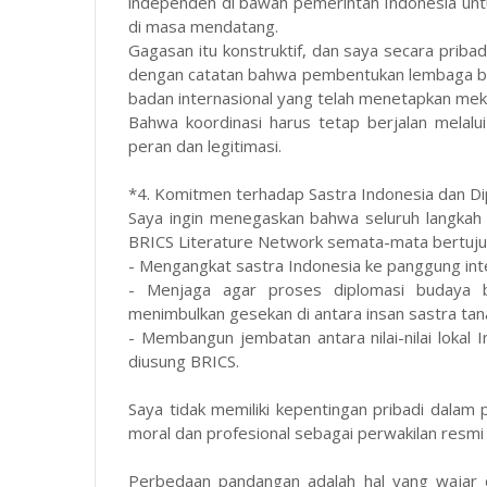
independen di bawah pemerintah Indonesia un
di masa mendatang.
Gagasan itu konstruktif, dan saya secara priba
dengan catatan bahwa pembentukan lembaga bar
badan internasional yang telah menetapkan mek
Bahwa koordinasi harus tetap berjalan melalui
peran dan legitimasi.
*4. Komitmen terhadap Sastra Indonesia dan D
Saya ingin menegaskan bahwa seluruh langkah 
BRICS Literature Network semata-mata bertuju
- Mengangkat sastra Indonesia ke panggung int
- Menjaga agar proses diplomasi budaya ber
menimbulkan gesekan di antara insan sastra ta
- Membangun jembatan antara nilai-nilai loka
diusung BRICS.
Saya tidak memiliki kepentingan pribadi dalam 
moral dan profesional sebagai perwakilan resmi 
Perbedaan pandangan adalah hal yang wajar 