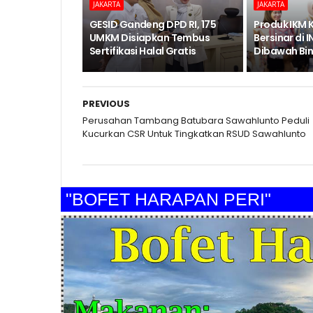
JAKARTA
JAKARTA
GESID Gandeng DPD RI, 175
Produk IKM 
UMKM Disiapkan Tembus
Bersinar di
Sertifikasi Halal Gratis
Dibawah Bi
PREVIOUS
Perusahan Tambang Batubara Sawahlunto Peduli
Kucurkan CSR Untuk Tingkatkan RSUD Sawahlunto
"BOFET HARAPAN PERI"