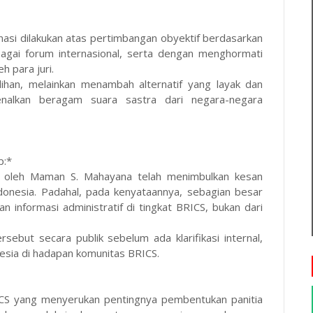
si dilakukan atas pertimbangan obyektif berdasarkan
rbagai forum internasional, serta dengan menghormati
h para juri.
ihan, melainkan menambah alternatif yang layak dan
alkan beragam suara sastra dari negara-negara
p:*
a oleh Maman S. Mahayana telah menimbulkan kesan
ndonesia. Padahal, pada kenyataannya, sebagian besar
 informasi administratif di tingkat BRICS, bukan dari
ebut secara publik sebelum ada klarifikasi internal,
nesia di hadapan komunitas BRICS.
S yang menyerukan pentingnya pembentukan panitia