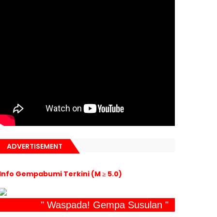
ADVERTISEMENT
Info Gempabumi Terkini (M ≥ 5.0)
" Waspada! Gempa Susulan "