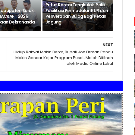
Putus Rantai Tengkulak, Polri
Kabupaten Solok
Fasilitasi Permodalan KUR dan
 INACRAFT 2026
Penyerapan Bulog Bagi Petani
naan Dekranasda
Jagung
NEXT
Hidup Rakyat Makin Berat, Bupati Jon Firman Pandu
Makin Gencar Kejar Program Pusat, Malah Difitnah
oleh Media Online Lokal