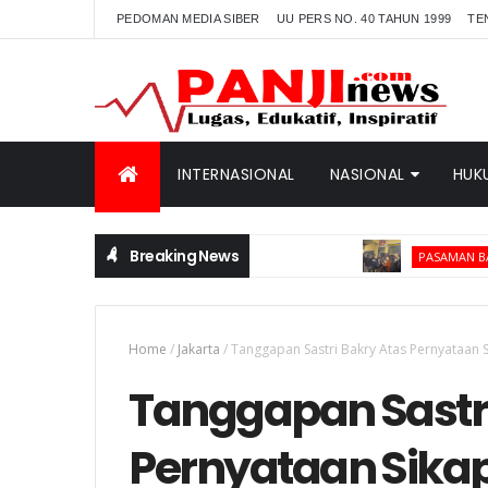
PEDOMAN MEDIA SIBER
UU PERS NO. 40 TAHUN 1999
TE
INTERNASIONAL
NASIONAL
HUK
Breaking News
Tim D
PASAMAN BARAT
Home
/
Jakarta
/
Tanggapan Sastri Bakry Atas Pernyataan 
Tanggapan Sastri
Pernyataan Sika