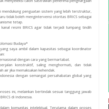
tuk menyeleksi calon sastrawan penerima penghargaan
di mendukung penguatan sistem yang lebih terstruktur,
u tidak boleh mengintervensi otoritas BRICS sebagai
anisme tetap.
 kanal resmi BRICS agar tidak terjadi tumpang tindih
iplomasi Budaya*
yang saya ambil dalam kapasitas sebagai koordinator
an:
ernasional dengan cara yang bermartabat.
jalan konstruktif, saling menghormati, dan tidak
nah air jika memaksakan kehendak.
l Indonesia dengan semangat persahabatan global yang
proses ini, melainkan bertindak sesuai tanggung jawab
BRICS di Indonesia.
dalam komunitas intelektual. Terutama dalam proses