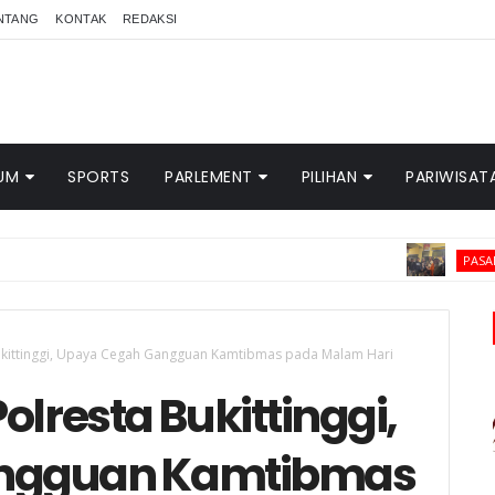
NTANG
KONTAK
REDAKSI
UM
SPORTS
PARLEMENT
PILIHAN
PARIWISAT
T
PASAMAN BARAT
 Bukittinggi, Upaya Cegah Gangguan Kamtibmas pada Malam Hari
Polresta Bukittinggi,
ngguan Kamtibmas