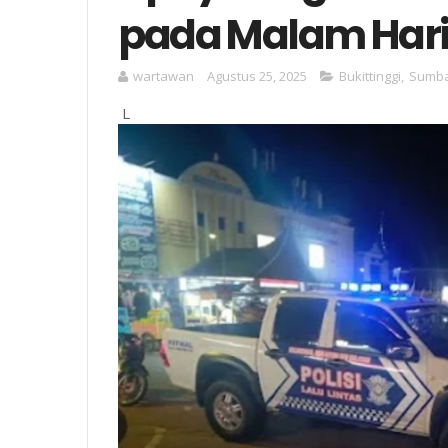
pada Malam Har
wartawan
Agustus 25, 2025
Bukittinggi
,
Sumb
L