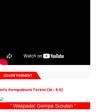
ADVERTISEMENT
Info Gempabumi Terkini (M ≥ 5.0)
" Waspada! Gempa Susulan "