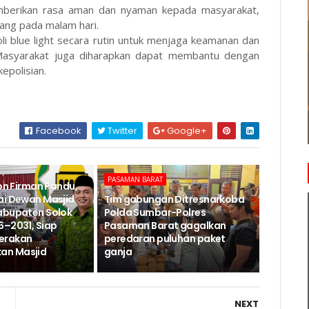
 memberikan rasa aman dan nyaman kepada masyarakat,
ang pada malam hari.
oli blue light secara rutin untuk menjaga keamanan dan
 Masyarakat juga diharapkan dapat membantu dengan
epolisian.
Facebook
Twitter
Google+
PASAMAN BARAT
Jon Firman Pandu,
ai Dewan Masjid
Tim gabungan Ditresnarkoba
abupaten Solok
Polda Sumbar-Polres
6–2031, Siap
Pasaman Barat gagalkan
erakan
peredaran puluhan paket
n Masjid
ganja
NEXT