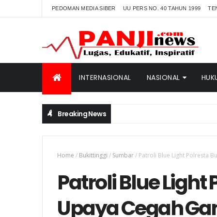
PEDOMAN MEDIA SIBER
UU PERS NO. 40 TAHUN 1999
TE
INTERNASIONAL
NASIONAL
HUK
Breaking News
Home
/
Bukittinggi
/
Sumbar
/
Patroli Blue Light Polresta
Patroli Blue Light 
Upaya Cegah Ga