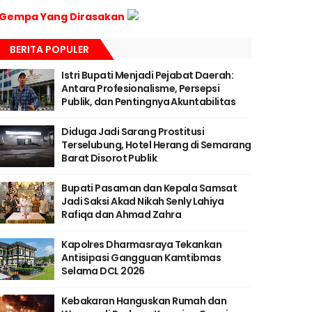
Gempa Yang Dirasakan
BERITA POPULER
Istri Bupati Menjadi Pejabat Daerah:
Antara Profesionalisme, Persepsi
Publik, dan Pentingnya Akuntabilitas
Diduga Jadi Sarang Prostitusi
Terselubung, Hotel Herang di Semarang
Barat Disorot Publik
Bupati Pasaman dan Kepala Samsat
Jadi Saksi Akad Nikah Senly Lahiya
Rafiqa dan Ahmad Zahra
Kapolres Dharmasraya Tekankan
Antisipasi Gangguan Kamtibmas
Selama DCL 2026
Kebakaran Hanguskan Rumah dan