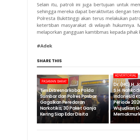
Selain itu, patroli ini juga bertujuan untuk
sehingga mereka dapat beraktivitas dengan ten
Polresta Bukittinggi akan terus melakukan patr
ketertiban masyarakat di wilayah hukumnya.
melaporkan gangguan kamtibmas kepada pihak k
#Adek
SHARE THIS
ADVERTORIAL
PASAMAN BARAT
Dr. (HC) H. 
Tim Ditresnarkoba Polda
S.H. Nahkod
Sumbar dan Polres Pasbar
Indonesia K
Gagalkan Peredaran
Periode 202
Narkotika, 30 Paket Ganja
Wujudkan G
Kering Siap Edar Disita
Memakmurka