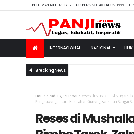
PEDOMAN MEDIA SIBER
UU PERS NO. 40 TAHUN 1999
TE
INTERNASIONAL
NASIONAL
HUK
Breaking News
Home
/
Padang
/
Sumbar
/
Reses di Mushalla Al Muqarrabi
Penghubung antara Kelurahan Gunung Sarik dan Sungai Sa
Reses di Mushall