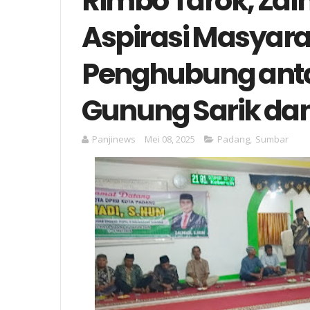
Rimbo Tarok, Za
Aspirasi Masyara
Penghubung ant
Gunung Sarik dan
Panjinews
Mei 08, 2025
Padang
,
Sumbar