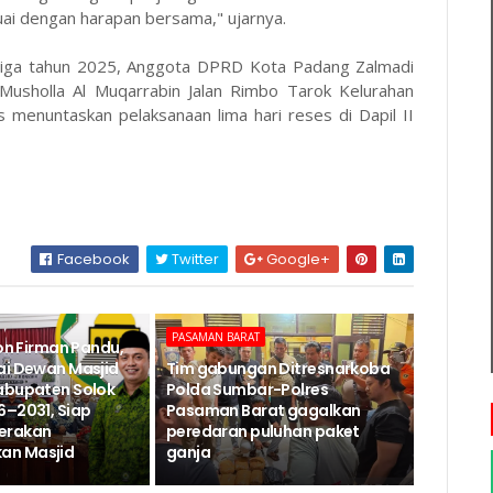
uai dengan harapan bersama," ujarnya.
etiga tahun 2025, Anggota DPRD Kota Padang Zalmadi
i. Musholla Al Muqarrabin Jalan Rimbo Tarok Kelurahan
us menuntaskan pelaksanaan lima hari reses di Dapil II
Facebook
Twitter
Google+
PASAMAN BARAT
Jon Firman Pandu,
ai Dewan Masjid
Tim gabungan Ditresnarkoba
abupaten Solok
Polda Sumbar-Polres
6–2031, Siap
Pasaman Barat gagalkan
erakan
peredaran puluhan paket
n Masjid
ganja