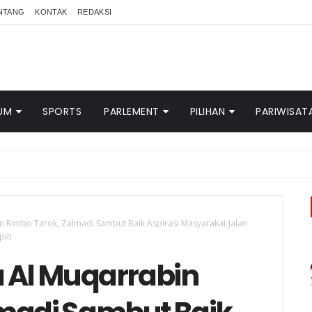
NTANG
KONTAK
REDAKSI
UM
SPORTS
PARLEMENT
PILIHAN
PARIWISAT
n Rimbo Tarok, Zalmadi Sambut Baik Aspirasi Masyarakat Jalan
pih
a Al Muqarrabin