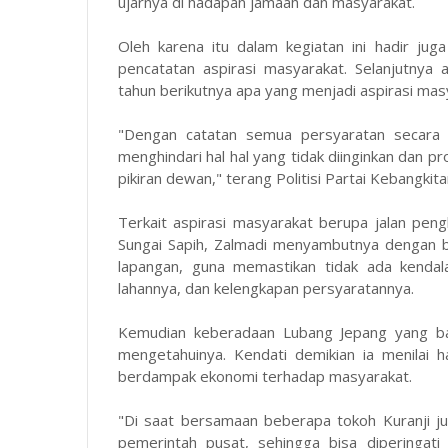
ujarnya di hadapan jamaah dan masyarakat.
Oleh karena itu dalam kegiatan ini hadir ju
pencatatan aspirasi masyarakat. Selanjutnya
tahun berikutnya apa yang menjadi aspirasi masy
"Dengan catatan semua persyaratan secara ad
menghindari hal hal yang tidak diinginkan dan
pikiran dewan," terang Politisi Partai Kebangkit
Terkait aspirasi masyarakat berupa jalan pen
Sungai Sapih, Zalmadi menyambutnya dengan ba
lapangan, guna memastikan tidak ada kendal
lahannya, dan kelengkapan persyaratannya.
Kemudian keberadaan Lubang Jepang yang ba
mengetahuinya. Kendati demikian ia menilai h
berdampak ekonomi terhadap masyarakat.
"Di saat bersamaan beberapa tokoh Kuranji ju
pemerintah pusat, sehingga bisa diperingat