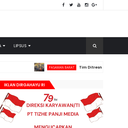
A
LIPSUS
Tim Ditresnarkoba Polda Sumbar dan
PASAMAN BARAT
IKLAN DIRGAHAYU RI