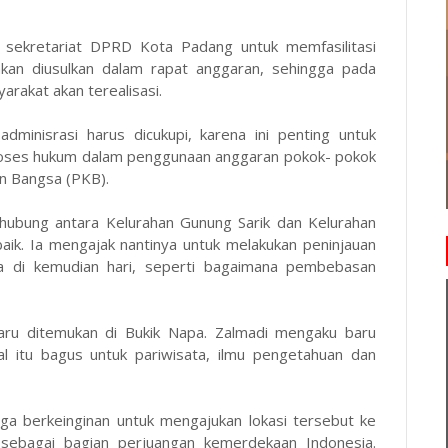
ga sekretariat DPRD Kota Padang untuk memfasilitasi
 akan diusulkan dalam rapat anggaran, sehingga pada
arakat akan terealisasi.
minisrasi harus dicukupi, karena ini penting untuk
 proses hukum dalam penggunaan anggaran pokok- pokok
an Bangsa (PKB).
ghubung antara Kelurahan Gunung Sarik dan Kelurahan
ik. Ia mengajak nantinya untuk melakukan peninjauan
a di kemudian hari, seperti bagaimana pembebasan
ru ditemukan di Bukik Napa. Zalmadi mengaku baru
al itu bagus untuk pariwisata, ilmu pengetahuan dan
ga berkeinginan untuk mengajukan lokasi tersebut ke
i sebagai bagian perjuangan kemerdekaan Indonesia.