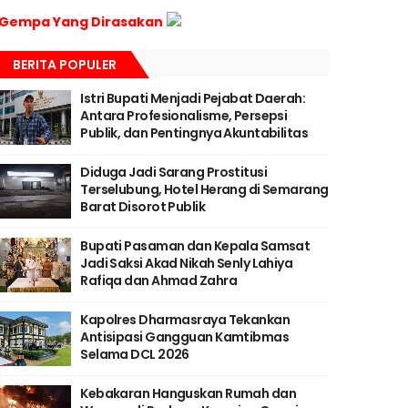
Gempa Yang Dirasakan
BERITA POPULER
Istri Bupati Menjadi Pejabat Daerah:
Antara Profesionalisme, Persepsi
Publik, dan Pentingnya Akuntabilitas
Diduga Jadi Sarang Prostitusi
Terselubung, Hotel Herang di Semarang
Barat Disorot Publik
Bupati Pasaman dan Kepala Samsat
Jadi Saksi Akad Nikah Senly Lahiya
Rafiqa dan Ahmad Zahra
Kapolres Dharmasraya Tekankan
Antisipasi Gangguan Kamtibmas
Selama DCL 2026
Kebakaran Hanguskan Rumah dan