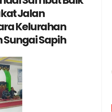
lmadi Sambut Baik
kat Jalan
ara Kelurahan
 Sungai Sapih