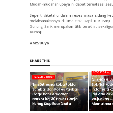
Mudah-mudahan upaya ini dapat terealisasi ses
Seperti diketahui dalam reses masa sidang k
melaksanakannya di lima titik Dapil II Kuranj
Gunung Sarik merupakan titik terakhir, sekalig
Kuranji.
#Mz/Buya
SHARE THIS
ADVERTORIAL
PASAMAN BARAT
Dr. (HC) H. 
Tim Ditresnarkoba Polda
S.H. Nahkod
Sumbar dan Polres Pasbar
Indonesia K
Gagalkan Peredaran
Periode 202
Narkotika, 30 Paket Ganja
Wujudkan G
Kering Siap Edar Disita
Memakmurka