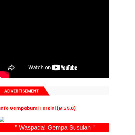
ADVERTISEMENT
Info Gempabumi Terkini (M ≥ 5.0)
" Waspada! Gempa Susulan "