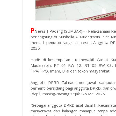
P
News |
Padang (SUMBAR)--- Pelaksanaan Re
berlangsung di Musholla Al Muqarrabin Jalan R
menjadi penutup rangkaian reses Anggota DP
2025.
Hadir di kesempatan itu mewakili Camat Kur
Muqarrabin, RT 01 RW 12, RT 02 RW 03, Ket
TPA/TPQ, Imam, Bilal dan tokoh masyarakat.
Anggota DPRD Zalmadi mengawali sambuta
berhenti bersidang bagi anggota DPRD, dan diw
(dapil) masing-masing sejak 1-5 Mei 2025.
"Sebagai anggota DPRD asal dapil II Kecamata
masyarakat dari kalangan manapun tanpa ada