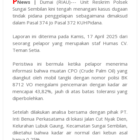
P
News |
Dumai (RIAU)--- Unit Reskrim Polsek
Sungai Sembilan kini tengah menangani kasus dugaan
tindak pidana penggelapan sebagaimana dimaksud
dalam Pasal 374 Jo Pasal 372 KUHPidana.
Laporan ini diterima pada Kamis, 17 April 2025 dari
seorang pelapor yang merupakan staf Humas CV.
Teman Setia.
Peristiwa ini bermula ketika pelapor menerima
informasi bahwa muatan CPO (Crude Palm Oil) yang
diangkut oleh mobil tangki dengan nomor polisi BK
8712 VO mengalami pencemaran dengan kadar air
mencapai 43,82%, jauh di atas batas toleransi yang
diperbolehkan.
Setelah dilakukan analisa bersama dengan pihak PT.
Inti Benua Perkasatama di lokasi Jalan Cut Nyak Dien,
Kelurahan Lubuk Gaung, Kecamatan Sungai Sembilan,
diketahui bahwa kadar air normal dari kebun asal
hanya 0,25%.