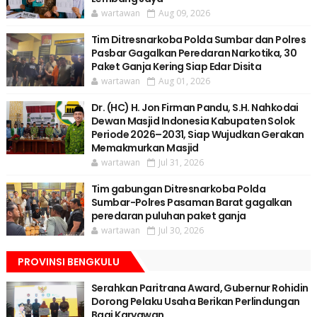
wartawan
Aug 09, 2026
Tim Ditresnarkoba Polda Sumbar dan Polres
Pasbar Gagalkan Peredaran Narkotika, 30
Paket Ganja Kering Siap Edar Disita
wartawan
Aug 01, 2026
Dr. (HC) H. Jon Firman Pandu, S.H. Nahkodai
Dewan Masjid Indonesia Kabupaten Solok
Periode 2026–2031, Siap Wujudkan Gerakan
Memakmurkan Masjid
wartawan
Jul 31, 2026
Tim gabungan Ditresnarkoba Polda
Sumbar-Polres Pasaman Barat gagalkan
peredaran puluhan paket ganja
wartawan
Jul 30, 2026
PROVINSI BENGKULU
Serahkan Paritrana Award, Gubernur Rohidin
Dorong Pelaku Usaha Berikan Perlindungan
Bagi Karyawan