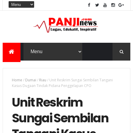
Home
/
Dumai
/
Riau
/
Unit Reskrim Sungai Sembilan Tangani
Kasus Dugaan Tindak Pidana Penggelapan CPO
Unit Reskrim
Sungai Sembilan