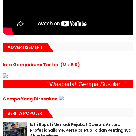
ADVERTISEMENT
Info Gempabumi Terkini (M ≥ 5.0)
" Waspada! Gempa Susulan "
Gempa Yang Dirasakan
BERITA POPULER
Istri Bupati Menjadi Pejabat Daerah: Antara
Profesionalisme, Persepsi Publik, dan Pentingnya
Akuntabilitas