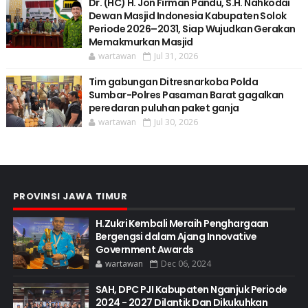
Dr. (HC) H. Jon Firman Pandu, S.H. Nahkodai
Dewan Masjid Indonesia Kabupaten Solok
Periode 2026–2031, Siap Wujudkan Gerakan
Memakmurkan Masjid
wartawan
Jul 31, 2026
Tim gabungan Ditresnarkoba Polda
Sumbar-Polres Pasaman Barat gagalkan
peredaran puluhan paket ganja
wartawan
Jul 30, 2026
PROVINSI JAWA TIMUR
H.Zukri Kembali Meraih Penghargaan
Bergengsi dalam Ajang Innovative
Government Awards
wartawan
Dec 06, 2024
SAH, DPC PJI Kabupaten Nganjuk Periode
2024 - 2027 Dilantik Dan Dikukuhkan