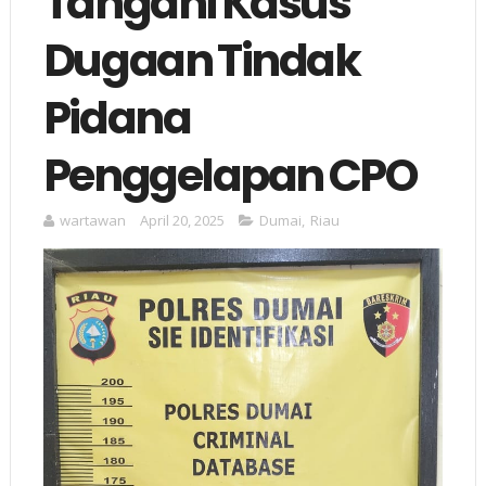
Tangani Kasus
Dugaan Tindak
Pidana
Penggelapan CPO
wartawan
April 20, 2025
Dumai
,
Riau