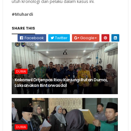
utuh kronologi dan pelaku dalam kasus ini.
#Muhardi
SHARE THIS
Facebook
Twitter
Google+
DUMAI
Kakanwil Ditjenpas Riau Kunjungi Rutan Dumai,
Laksanakan Bintorwasdal
DUMAI