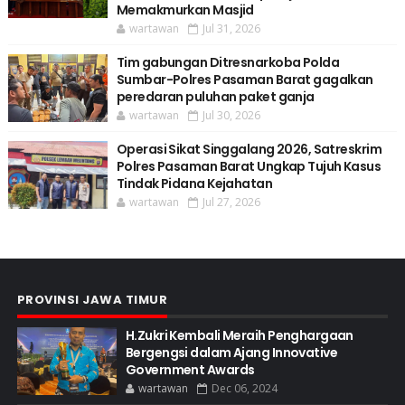
Memakmurkan Masjid
wartawan
Jul 31, 2026
Tim gabungan Ditresnarkoba Polda
Sumbar-Polres Pasaman Barat gagalkan
peredaran puluhan paket ganja
wartawan
Jul 30, 2026
Operasi Sikat Singgalang 2026, Satreskrim
Polres Pasaman Barat Ungkap Tujuh Kasus
Tindak Pidana Kejahatan
wartawan
Jul 27, 2026
PROVINSI JAWA TIMUR
H.Zukri Kembali Meraih Penghargaan
Bergengsi dalam Ajang Innovative
Government Awards
wartawan
Dec 06, 2024