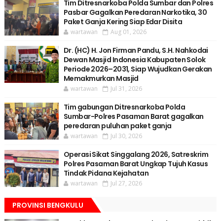
Tim Ditresnarkoba Polda Sumbar dan Polres
Pasbar Gagalkan Peredaran Narkotika, 30
Paket Ganja Kering Siap Edar Disita
wartawan
Aug 01, 2026
Dr. (HC) H. Jon Firman Pandu, S.H. Nahkodai
Dewan Masjid Indonesia Kabupaten Solok
Periode 2026–2031, Siap Wujudkan Gerakan
Memakmurkan Masjid
wartawan
Jul 31, 2026
Tim gabungan Ditresnarkoba Polda
Sumbar-Polres Pasaman Barat gagalkan
peredaran puluhan paket ganja
wartawan
Jul 30, 2026
Operasi Sikat Singgalang 2026, Satreskrim
Polres Pasaman Barat Ungkap Tujuh Kasus
Tindak Pidana Kejahatan
wartawan
Jul 27, 2026
PROVINSI BENGKULU