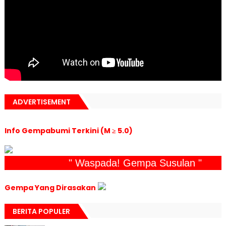
ADVERTISEMENT
Info Gempabumi Terkini (M ≥ 5.0)
" Waspada! Gempa Susulan "
Gempa Yang Dirasakan
BERITA POPULER