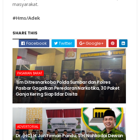
masyarakat.
#Hms/Adek
SHARE THIS
Facebook
Twitter
Google+
PASAMAN BARAT
Tim Ditresnarkoba Polda Sumbar dan Polres
Pasbar Gagalkan Peredaran Narkotika, 30 Paket
Ganja Kering Siap Edar Disita
ADVERTORIAL
Dr. (HC) H. Jon Firman Pandu, S.H. Nahkodai Dewan