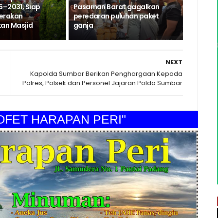
6–2031, Siap
Pasaman Barat gagalkan
erakan
peredaran puluhan paket
n Masjid
ganja
NEXT
Kapolda Sumbar Berikan Penghargaan Kepada
Polres, Polsek dan Personel Jajaran Polda Sumbar
T HARAPAN PERI"