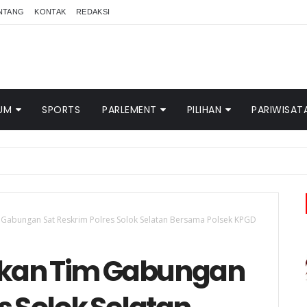
NTANG
KONTAK
REDAKSI
UM
SPORTS
PARLEMENT
PILIHAN
PARIWISAT
Gabungan Sat Reskrim Polres Solok Selatan Bersama Polsek KPGD
nkan Tim Gabungan