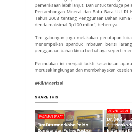
pemeriksaan lebih lanjut. Dan untuk terduga pe
Pertambangan Mineral dan Batu Bara UU RI 
Tahun 2008 tentang Penggunaan Bahan Kimia 
denda maksimal Rp100 miliar", bebernya.
Tim gabungan juga melakukan penutupan luban
menempelkan spanduk imbauan berisi laranga
penggunaan bahan kimia berbahaya seperti merku
Penindakan ini menjadi bukti keseriusan apa
merusak lingkungan dan membahayakan keselam
#Ril/Masrizal
SHARE THIS
ADVERTORIAL
PASAMAN BARAT
Dr. (HC) H. 
Tim Ditresnarkoba Polda
S.H. Nahkod
Sumbar dan Polres Pasbar
Indonesia K