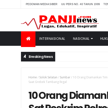
PEDOMAN MEDIA SIBER
UU PERS NO. 40 TAHUN 1999
TE
INTERNASIONAL
NASIONAL
HUK
Breaking News
Home
/
Solok Selatan
/
Sumbar
/
10 Orang Diamankan Tim 
Saat Grebek Tambang Ilegal
10 Orang Diama