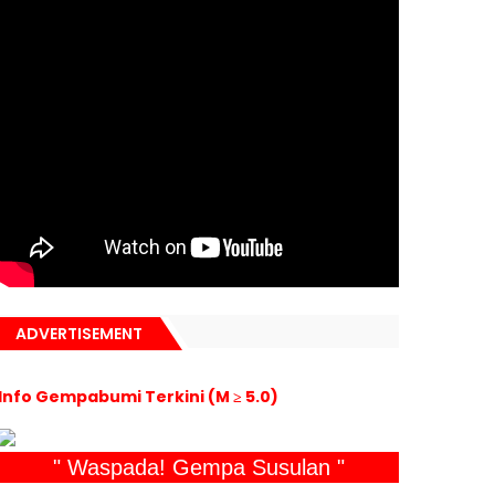
ADVERTISEMENT
Info Gempabumi Terkini (M ≥ 5.0)
" Waspada! Gempa Susulan "