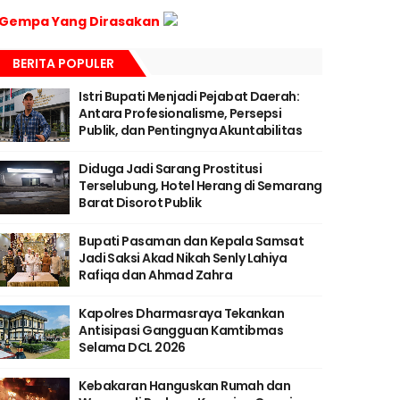
Gempa Yang Dirasakan
BERITA POPULER
Istri Bupati Menjadi Pejabat Daerah:
Antara Profesionalisme, Persepsi
Publik, dan Pentingnya Akuntabilitas
Diduga Jadi Sarang Prostitusi
Terselubung, Hotel Herang di Semarang
Barat Disorot Publik
Bupati Pasaman dan Kepala Samsat
Jadi Saksi Akad Nikah Senly Lahiya
Rafiqa dan Ahmad Zahra
Kapolres Dharmasraya Tekankan
Antisipasi Gangguan Kamtibmas
Selama DCL 2026
Kebakaran Hanguskan Rumah dan