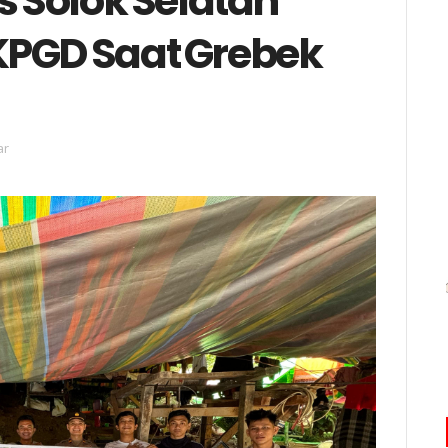
s Solok Selatan
KPGD Saat Grebek
ar