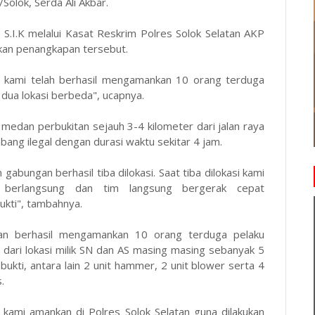
Solok, Serda Ali Akbar.
 S.I.K melalui Kasat Reskrim Polres Solok Selatan AKP
kan penangkapan tersebut.
25 kami telah berhasil mengamankan 10 orang terduga
ua lokasi berbeda", ucapnya.
edan perbukitan sejauh 3-4 kilometer dari jalan raya
ang ilegal dengan durasi waktu sekitar 4 jam.
gabungan berhasil tiba dilokasi. Saat tiba dilokasi kami
 berlangsung dan tim langsung bergerak cepat
kti", tambahnya.
an berhasil mengamankan 10 orang terduga pelaku
 dari lokasi milik SN dan AS masing masing sebanyak 5
ukti, antara lain 2 unit hammer, 2 unit blower serta 4
.
i kami amankan di Polres Solok Selatan guna dilakukan