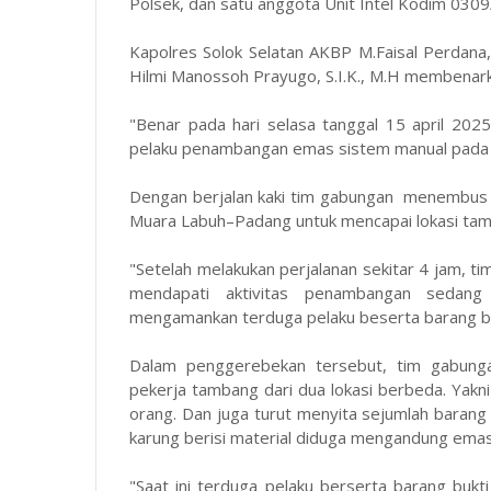
Polsek, dan satu anggota Unit Intel Kodim 0309/
Kapolres Solok Selatan AKBP M.Faisal Perdana,
Hilmi Manossoh Prayugo, S.I.K., M.H membenar
"Benar pada hari selasa tanggal 15 april 20
pelaku penambangan emas sistem manual pada d
Dengan berjalan kaki tim gabungan menembus m
Muara Labuh–Padang untuk mencapai lokasi tamb
"Setelah melakukan perjalanan sekitar 4 jam, tim 
mendapati aktivitas penambangan sedang
mengamankan terduga pelaku beserta barang bu
Dalam penggerebekan tersebut, tim gabung
pekerja tambang dari dua lokasi berbeda. Yakni
orang. Dan juga turut menyita sejumlah barang b
karung berisi material diduga mengandung emas
"Saat ini terduga pelaku berserta barang bukt