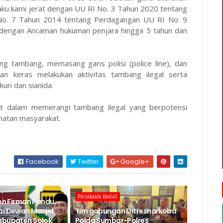
laku kami jerat dengan UU RI No. 3 Tahun 2020 tentang
No. 7 Tahun 2014 tentang Perdagangan UU RI No. 9
dengan Ancaman hukuman penjara hingga 5 tahun dan
g tambang, memasang garis polisi (police line), dan
n keras melakukan aktivitas tambang ilegal serta
ri dan sianida.
rat dalam memerangi tambang ilegal yang berpotensi
atan masyarakat.
Facebook
Twitter
Google+
PASAMAN BARAT
Jon Firman Pandu,
ai Dewan Masjid
Tim gabungan Ditresnarkoba
abupaten Solok
Polda Sumbar-Polres