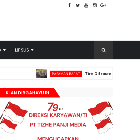
A
LIPSUS
Tim Ditresnarkoba Polda Sumbar dan 
PASAMAN BARAT
IKLAN DIRGAHAYU RI