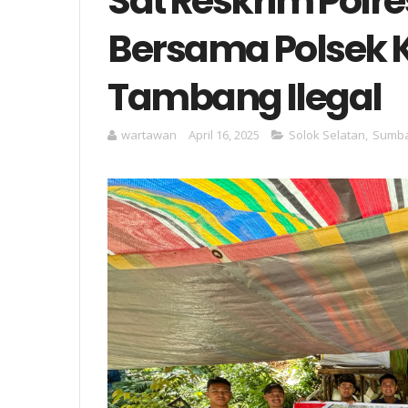
Sat Reskrim Polre
Bersama Polsek 
Tambang Ilegal
wartawan
April 16, 2025
Solok Selatan
,
Sumb