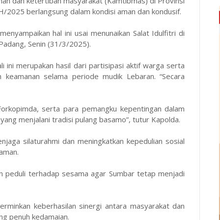
n dan ketertiban masyarakat (Kamtibmas) di Provinsi
 H/2025 berlangsung dalam kondisi aman dan kondusif.
enyampaikan hal ini usai menunaikan Salat Idulfitri di
 Padang, Senin (31/3/2025).
ini merupakan hasil dari partisipasi aktif warga serta
n keamanan selama periode mudik Lebaran. “Secara
Forkopimda, serta para pemangku kepentingan dalam
ang menjalani tradisi pulang basamo”, tutur Kapolda.
jaga silaturahmi dan meningkatkan kepedulian sosial
 aman.
dan peduli terhadap sesama agar Sumbar tetap menjadi
ncerminkan keberhasilan sinergi antara masyarakat dan
ng penuh kedamaian.