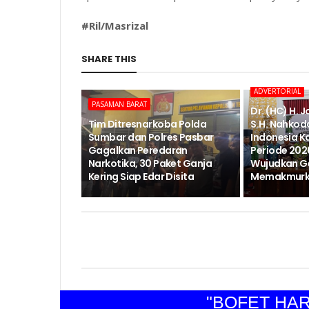
#Ril/Masrizal
SHARE THIS
ADVERTORIAL
PASAMAN BARAT
Dr. (HC) H. 
Tim Ditresnarkoba Polda
S.H. Nahkod
Sumbar dan Polres Pasbar
Indonesia K
Gagalkan Peredaran
Periode 202
Narkotika, 30 Paket Ganja
Wujudkan G
Kering Siap Edar Disita
Memakmurka
"BOFET HARAP