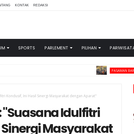
NTANG
KONTAK
REDAKSI
UM
SPORTS
PARLEMENT
PILIHAN
PARIWISAT
Tim Di
PASAMAN BARAT
tri Kondusif, Ini Hasil Sinergi Masyarakat dengan Aparat"
"Suasana Idulfitri
il Sinergi Masyarakat