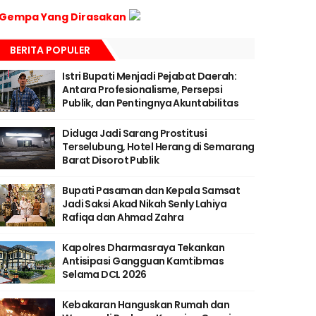
Gempa Yang Dirasakan
BERITA POPULER
Istri Bupati Menjadi Pejabat Daerah:
Antara Profesionalisme, Persepsi
Publik, dan Pentingnya Akuntabilitas
Diduga Jadi Sarang Prostitusi
Terselubung, Hotel Herang di Semarang
Barat Disorot Publik
Bupati Pasaman dan Kepala Samsat
Jadi Saksi Akad Nikah Senly Lahiya
Rafiqa dan Ahmad Zahra
Kapolres Dharmasraya Tekankan
Antisipasi Gangguan Kamtibmas
Selama DCL 2026
Kebakaran Hanguskan Rumah dan