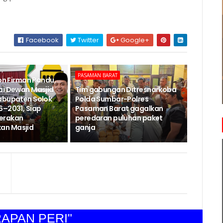
Facebook
Twitter
Google+
PASAMAN BARAT
Jon Firman Pandu,
ai Dewan Masjid
Tim gabungan Ditresnarkoba
abupaten Solok
Polda Sumbar-Polres
6–2031, Siap
Pasaman Barat gagalkan
erakan
peredaran puluhan paket
n Masjid
ganja
AN PERI"