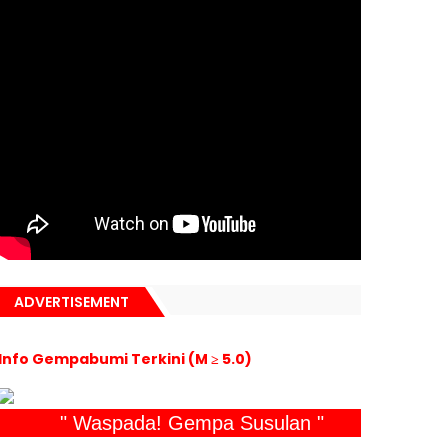
ADVERTISEMENT
Info Gempabumi Terkini (M ≥ 5.0)
" Waspada! Gempa Susulan "