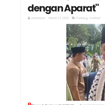
dengan Aparat"
wartawan
Maret 31, 2025
Padang
,
Sumbar
P