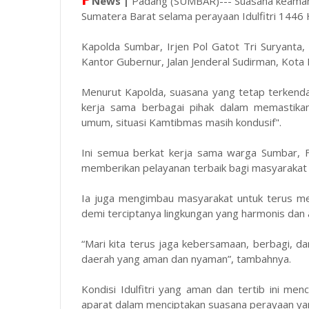
News |
Padang (SUMBAR)--- Suasana keamana
Sumatera Barat selama perayaan Idulfitri 1446
Kapolda Sumbar, Irjen Pol Gatot Tri Suryanta, m
Kantor Gubernur, Jalan Jenderal Sudirman, Kota
Menurut Kapolda, suasana yang tetap terkendali 
kerja sama berbagai pihak dalam memastika
umum, situasi Kamtibmas masih kondusif".
Ini semua berkat kerja sama warga Sumbar, 
memberikan pelayanan terbaik bagi masyarakat y
Ia juga mengimbau masyarakat untuk terus men
demi terciptanya lingkungan yang harmonis dan
“Mari kita terus jaga kebersamaan, berbagi, 
daerah yang aman dan nyaman”, tambahnya.
Kondisi Idulfitri yang aman dan tertib ini me
aparat dalam menciptakan suasana perayaan ya