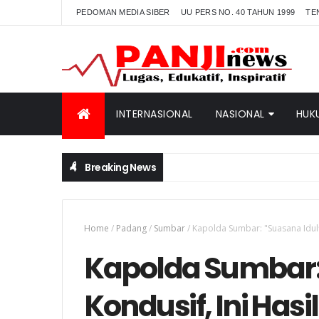
PEDOMAN MEDIA SIBER
UU PERS NO. 40 TAHUN 1999
TE
INTERNASIONAL
NASIONAL
HUK
Breaking News
Home
/
Padang
/
Sumbar
/
Kapolda Sumbar: "Suasana Idulfi
Kapolda Sumbar: 
Kondusif, Ini Has