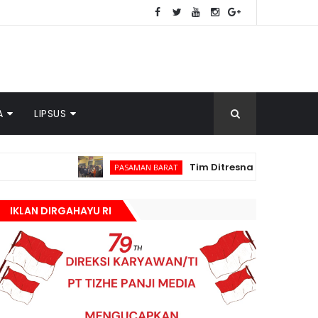
A
LIPSUS
Tim Ditresnarkoba Polda Sumbar dan 
PASAMAN BARAT
IKLAN DIRGAHAYU RI