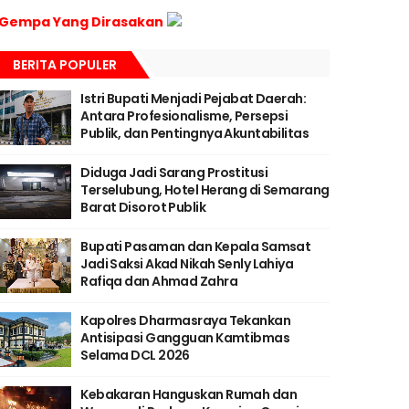
Gempa Yang Dirasakan
BERITA POPULER
Istri Bupati Menjadi Pejabat Daerah:
Antara Profesionalisme, Persepsi
Publik, dan Pentingnya Akuntabilitas
Diduga Jadi Sarang Prostitusi
Terselubung, Hotel Herang di Semarang
Barat Disorot Publik
Bupati Pasaman dan Kepala Samsat
Jadi Saksi Akad Nikah Senly Lahiya
Rafiqa dan Ahmad Zahra
Kapolres Dharmasraya Tekankan
Antisipasi Gangguan Kamtibmas
Selama DCL 2026
Kebakaran Hanguskan Rumah dan