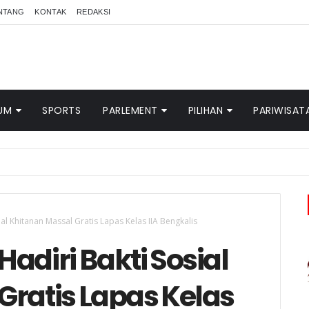
NTANG
KONTAK
REDAKSI
UM
SPORTS
PARLEMENT
PILIHAN
PARIWISAT
al Khitanan Massal Gratis Lapas Kelas IIA Bengkalis
adiri Bakti Sosial
Gratis Lapas Kelas