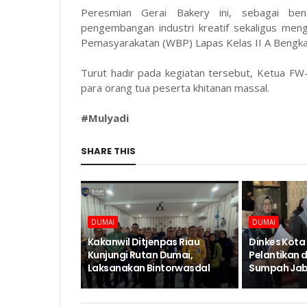
Peresmian Gerai Bakery ini, sebagai be
pengembangan industri kreatif sekaligus me
Pemasyarakatan (WBP) Lapas Kelas II A Bengkal
Turut hadir pada kegiatan tersebut, Ketua 
para orang tua peserta khitanan massal.
#Mulyadi
SHARE THIS
DUMAI
DUMAI
Kakanwil Ditjenpas Riau
Dinkes Kota
Kunjungi Rutan Dumai,
Pelantikan 
Laksanakan Bintorwasdal
Sumpah Jab