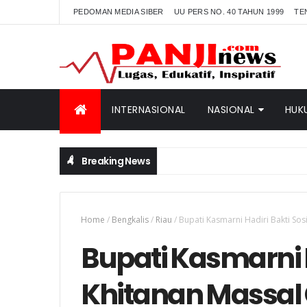
PEDOMAN MEDIA SIBER
UU PERS NO. 40 TAHUN 1999
TE
INTERNASIONAL
NASIONAL
HUK
Breaking News
Home
/
Bengkalis
/
Riau
/
Bupati Kasmarni Hadiri Bakti Sosi
Bupati Kasmarni H
Khitanan Massal 