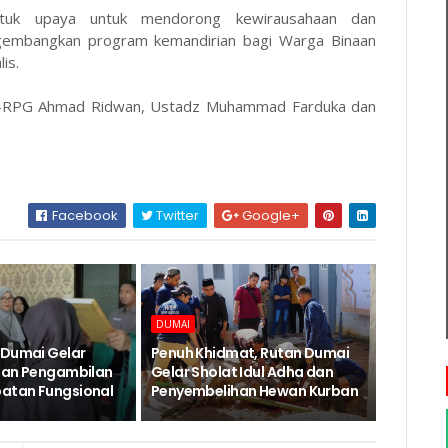
ntuk upaya untuk mendorong kewirausahaan dan
ngembangkan program kemandirian bagi Warga Binaan
is.
FW-RPG Ahmad Ridwan, Ustadz Muhammad Farduka dan
Facebook
Twitter
Google+
DUMAI
 Dumai Gelar
Penuh Khidmat, Rutan Dumai
dan Pengambilan
Gelar Sholat Idul Adha dan
atan Fungsional
Penyembelihan Hewan Kurban