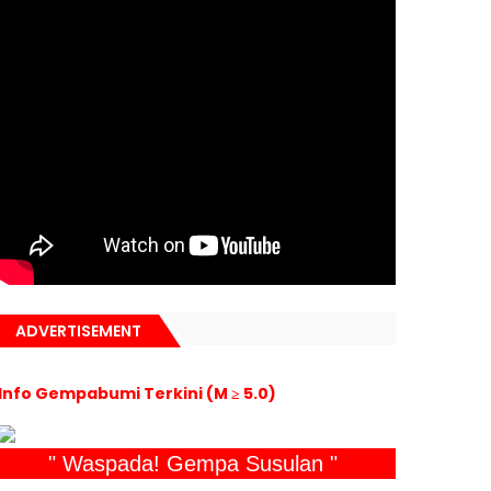
ADVERTISEMENT
Info Gempabumi Terkini (M ≥ 5.0)
" Waspada! Gempa Susulan "