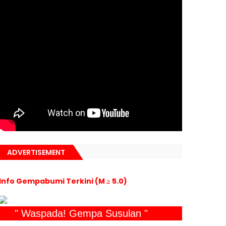
ADVERTISEMENT
Info Gempabumi Terkini (M ≥ 5.0)
" Waspada! Gempa Susulan "