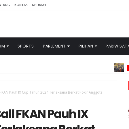
NTANG
KONTAK
REDAKSI
UM
SPORTS
PARLEMENT
PILIHAN
PARIWISAT
PASAMAN BAR
l FKAN Pauh IX Cup Tahun 2024 Terlaksana Berkat Pokir Anggota
all FKAN Pauh IX