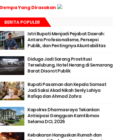
Gempa Yang Dirasakan
BERITA POPULER
Istri Bupati Menjadi Pejabat Daerah:
Antara Profesionalisme, Persepsi
Publik, dan Pentingnya Akuntabilitas
Diduga Jadi Sarang Prostitusi
Terselubung, Hotel Herang di Semarang
Barat Disorot Publik
Bupati Pasaman dan Kepala Samsat
Jadi Saksi Akad Nikah Senly Lahiya
Rafiqa dan Ahmad Zahra
Kapolres Dharmasraya Tekankan
Antisipasi Gangguan Kamtibmas
Selama DCL 2026
Kebakaran Hanguskan Rumah dan