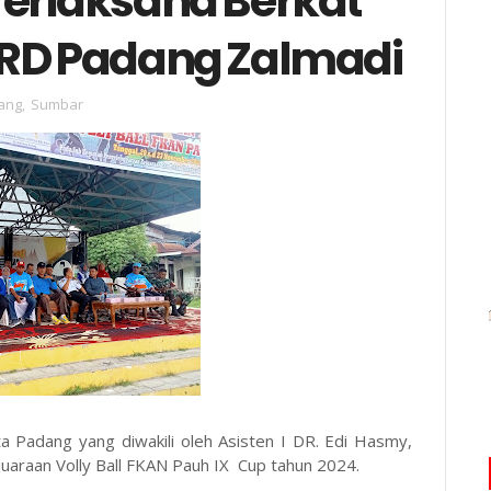
erlaksana Berkat
PRD Padang Zalmadi
ang
,
Sumbar
Padang yang diwakili oleh Asisten I DR. Edi Hasmy,
araan Volly Ball FKAN Pauh IX Cup tahun 2024.