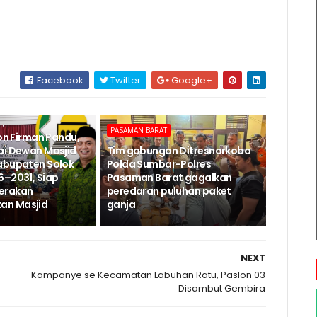
Facebook
Twitter
Google+
PASAMAN BARAT
Jon Firman Pandu,
ai Dewan Masjid
Tim gabungan Ditresnarkoba
abupaten Solok
Polda Sumbar-Polres
6–2031, Siap
Pasaman Barat gagalkan
erakan
peredaran puluhan paket
n Masjid
ganja
NEXT
Kampanye se Kecamatan Labuhan Ratu, Paslon 03
Disambut Gembira