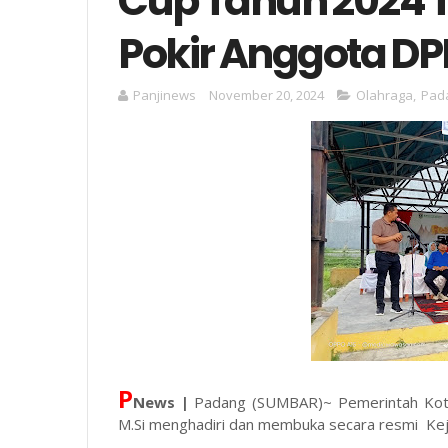
Cup Tahun 2024 T
Pokir Anggota D
Panjinews
November 20, 2024
Olahraga
,
Pad
P
News |
Padang (SUMBAR)~ Pemerintah Kota 
M.Si menghadiri dan membuka secara resmi Keju