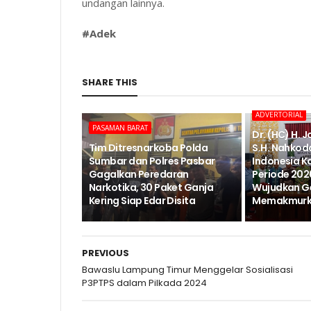
undangan lainnya.
#Adek
SHARE THIS
ADVERTORIAL
PASAMAN BARAT
Dr. (HC) H. 
Tim Ditresnarkoba Polda
S.H. Nahkod
Sumbar dan Polres Pasbar
Indonesia K
Gagalkan Peredaran
Periode 202
Narkotika, 30 Paket Ganja
Wujudkan G
Kering Siap Edar Disita
Memakmurka
PREVIOUS
Bawaslu Lampung Timur Menggelar Sosialisasi
P3PTPS dalam Pilkada 2024