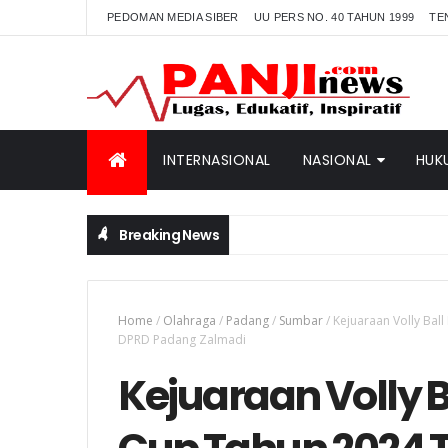
PEDOMAN MEDIA SIBER
UU PERS NO. 40 TAHUN 1999
TE
INTERNASIONAL
NASIONAL
HUK
Breaking News
Home
/
Olahraga
/
Padang
/
Sumbar
/
Kejuaraan Volly Bal
DPRD Padang Zalmadi
Kejuaraan Volly B