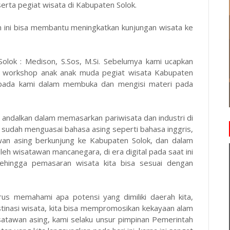
serta pegiat wisata di Kabupaten Solok.
 ini bisa membantu meningkatkan kunjungan wisata ke
olok : Medison, S.Sos, M.Si. Sebelumya kami ucapkan
ta workshop anak anak muda pegiat wisata Kabupaten
pada kami dalam membuka dan mengisi materi pada
ta andalkan dalam memasarkan pariwisata dan industri di
a sudah menguasai bahasa asing seperti bahasa inggris,
wan asing berkunjung ke Kabupaten Solok, dan dalam
eh wisatawan mancanegara, di era digital pada saat ini
 sehingga pemasaran wisata kita bisa sesuai dengan
rus memahami apa potensi yang dimiliki daerah kita,
stinasi wisata, kita bisa mempromosikan kekayaan alam
isatawan asing, kami selaku unsur pimpinan Pemerintah