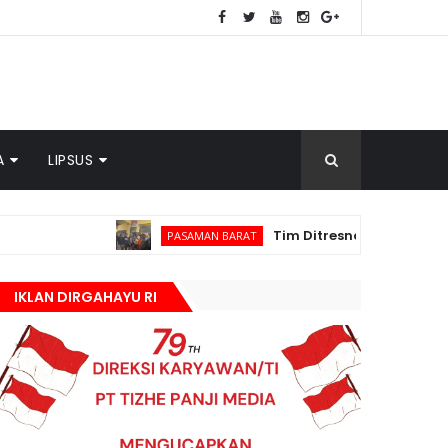
A
LIPSUS
Tim Ditresnarkoba Polda Sumbar dan
PASAMAN BARAT
IKLAN DIRGAHAYU RI