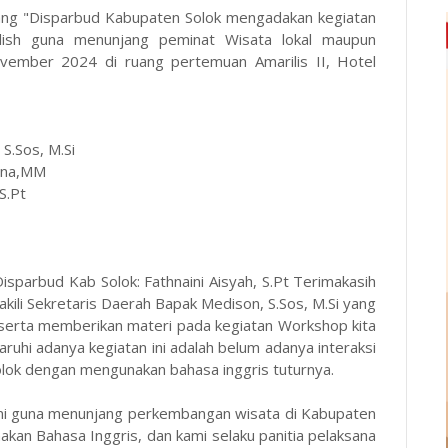
ng "Disparbud Kabupaten Solok mengadakan kegiatan
lish guna menunjang peminat Wisata lokal maupun
ovember 2024 di ruang pertemuan Amarilis II, Hotel
 S.Sos, M.Si
lina,MM
S.Pt
sparbud Kab Solok: Fathnaini Aisyah, S.Pt Terimakasih
kili Sekretaris Daerah Bapak Medison, S.Sos, M.Si yang
serta memberikan materi pada kegiatan Workshop kita
aruhi adanya kegiatan ini adalah belum adanya interaksi
lok dengan mengunakan bahasa inggris tuturnya.
akni guna menunjang perkembangan wisata di Kabupaten
an Bahasa Inggris, dan kami selaku panitia pelaksana