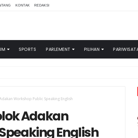
NTANG
KONTAK
REDAKSI
UM
SPORTS
PARLEMENT
PILIHAN
PARIWISAT
Adakan Workshop Public Speaking English
olok Adakan
Speaking English