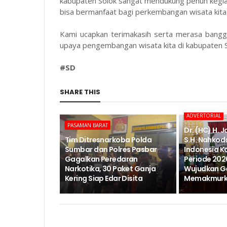
kabupaten Solok sangat mendukung penuh kegiatan
bisa bermanfaat bagi perkembangan wisata kita
Kami ucapkan terimakasih serta merasa bangg
upaya pengembangan wisata kita di kabupaten S
#SD
SHARE THIS
ADVERTORIAL
PASAMAN BARAT
Dr. (HC) H. 
Tim Ditresnarkoba Polda
S.H. Nahkod
Sumbar dan Polres Pasbar
Indonesia K
Gagalkan Peredaran
Periode 202
Narkotika, 30 Paket Ganja
Wujudkan G
Kering Siap Edar Disita
Memakmurka