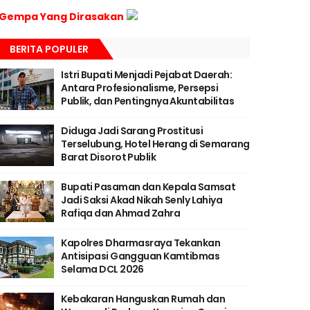
Gempa Yang Dirasakan
BERITA POPULER
Istri Bupati Menjadi Pejabat Daerah:
Antara Profesionalisme, Persepsi
Publik, dan Pentingnya Akuntabilitas
Diduga Jadi Sarang Prostitusi
Terselubung, Hotel Herang di Semarang
Barat Disorot Publik
Bupati Pasaman dan Kepala Samsat
Jadi Saksi Akad Nikah Senly Lahiya
Rafiqa dan Ahmad Zahra
Kapolres Dharmasraya Tekankan
Antisipasi Gangguan Kamtibmas
Selama DCL 2026
Kebakaran Hanguskan Rumah dan