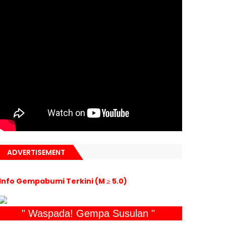
ADVERTISEMENT
Info Gempabumi Terkini (M ≥ 5.0)
" Waspada! Gempa Susulan "