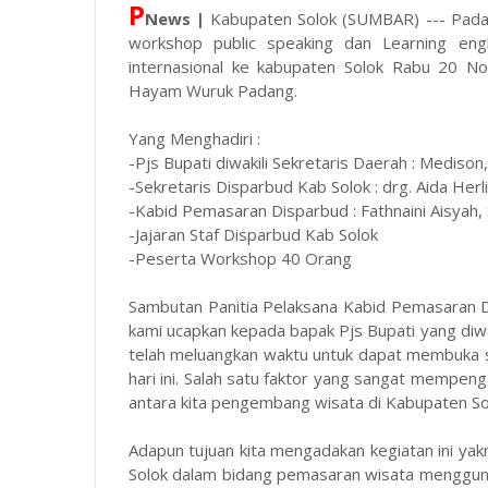
P
News |
Kabupaten Solok (SUMBAR) --- Pada
workshop public speaking dan Learning eng
internasional ke kabupaten Solok Rabu 20 N
Hayam Wuruk Padang.
Yang Menghadiri :
-Pjs Bupati diwakili Sekretaris Daerah : Medison,
-Sekretaris Disparbud Kab Solok : drg. Aida Her
-Kabid Pemasaran Disparbud : Fathnaini Aisyah, 
-Jajaran Staf Disparbud Kab Solok
-Peserta Workshop 40 Orang
Sambutan Panitia Pelaksana Kabid Pemasaran Di
kami ucapkan kepada bapak Pjs Bupati yang diwa
telah meluangkan waktu untuk dapat membuka 
hari ini. Salah satu faktor yang sangat mempeng
antara kita pengembang wisata di Kabupaten So
Adapun tujuan kita mengadakan kegiatan ini y
Solok dalam bidang pemasaran wisata menggunak