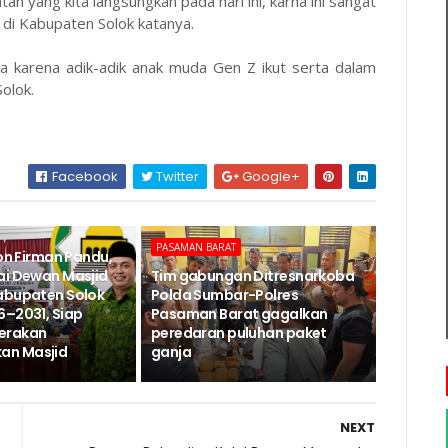
 yang kita langsungkan pada hari ini, karna ini sangat
 di Kabupaten Solok katanya.
a karena adik-adik anak muda Gen Z ikut serta dalam
olok.
Facebook
Twitter
Google+
PASAMAN BARAT
Jon Firman Pandu,
ai Dewan Masjid
Tim gabungan Ditresnarkoba
abupaten Solok
Polda Sumbar-Polres
6–2031, Siap
Pasaman Barat gagalkan
erakan
peredaran puluhan paket
n Masjid
ganja
NEXT