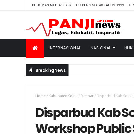
PEDOMAN MEDIA SIBER
UU PERS NO. 40 TAHUN 1999
TE
INTERNASIONAL
NASIONAL
HUK
Breaking News
Home
/
Kabupaten Solok
/
Sumbar
/
Disparbud Kab Solok 
Disparbud Kab S
Workshop Public 