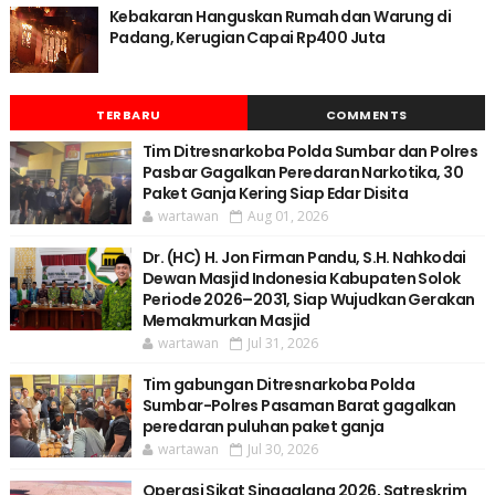
Kebakaran Hanguskan Rumah dan Warung di
Padang, Kerugian Capai Rp400 Juta
TERBARU
COMMENTS
Tim Ditresnarkoba Polda Sumbar dan Polres
Pasbar Gagalkan Peredaran Narkotika, 30
Paket Ganja Kering Siap Edar Disita
wartawan
Aug 01, 2026
Dr. (HC) H. Jon Firman Pandu, S.H. Nahkodai
Dewan Masjid Indonesia Kabupaten Solok
Periode 2026–2031, Siap Wujudkan Gerakan
Memakmurkan Masjid
wartawan
Jul 31, 2026
Tim gabungan Ditresnarkoba Polda
Sumbar-Polres Pasaman Barat gagalkan
peredaran puluhan paket ganja
wartawan
Jul 30, 2026
Operasi Sikat Singgalang 2026, Satreskrim