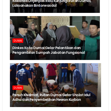
Kakanwil Ditjenpas Riau Kunjungi Rutan Dumai,
Laksanakan Bintorwasdal
DUMAI
Dinkes Kota Dumai Gelar Pelantikan dan
Pengambilan Sumpah Jabatan Fungsional
DUMAI
Penuh Khidmat, Rutan Dumai Gelar Sholat Idul
Adha dan Penyembelihan Hewan Kurban