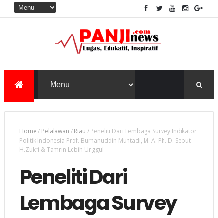
Home
/
Pelalawan
/
Riau
/
Peneliti Dari Lembaga Survey Indikator
Politik Indonesia Prof. Burhanuddin Muhtadi, M. A. Ph. D. Sebut
H.Zukri & Tamrin Lebih Unggul
Peneliti Dari
Lembaga Survey