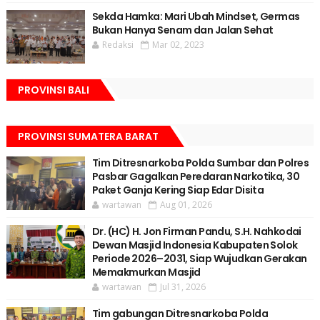
Sekda Hamka: Mari Ubah Mindset, Germas
Bukan Hanya Senam dan Jalan Sehat
Redaksi
Mar 02, 2023
PROVINSI BALI
PROVINSI SUMATERA BARAT
Tim Ditresnarkoba Polda Sumbar dan Polres
Pasbar Gagalkan Peredaran Narkotika, 30
Paket Ganja Kering Siap Edar Disita
wartawan
Aug 01, 2026
Dr. (HC) H. Jon Firman Pandu, S.H. Nahkodai
Dewan Masjid Indonesia Kabupaten Solok
Periode 2026–2031, Siap Wujudkan Gerakan
Memakmurkan Masjid
wartawan
Jul 31, 2026
Tim gabungan Ditresnarkoba Polda