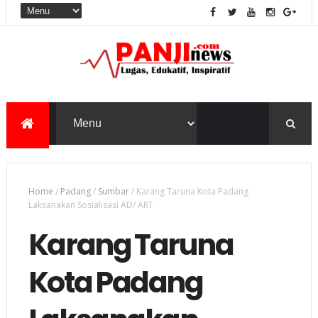
Home
/
Padang
/
Sumbar
/
Karang Taruna Kota Padang
Laksanakan Sosialisasi AD/ ART
Karang Taruna
Kota Padang