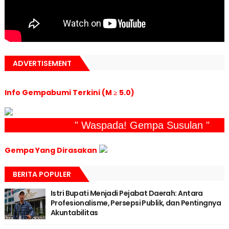
ADVERTISEMENT
Info Gempabumi Terkini (M ≥ 5.0)
" Waspada! Gempa Susulan "
Gempa Yang Dirasakan
BERITA POPULER
Istri Bupati Menjadi Pejabat Daerah: Antara
Profesionalisme, Persepsi Publik, dan Pentingnya
Akuntabilitas