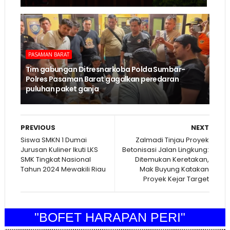
PASAMAN BARAT
Tim gabungan Ditresnarkoba Polda Sumbar-
Polres Pasaman Barat gagalkan peredaran
puluhan paket ganja
PREVIOUS
NEXT
Siswa SMKN 1 Dumai
Zalmadi Tinjau Proyek
Jurusan Kuliner Ikuti LKS
Betonisasi Jalan Lingkung:
SMK Tingkat Nasional
Ditemukan Keretakan,
Tahun 2024 Mewakili Riau
Mak Buyung Katakan
Proyek Kejar Target
"BOFET HARAPAN PERI"