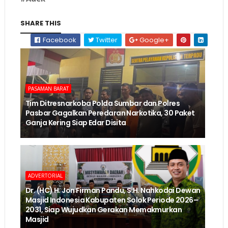
SHARE THIS
Facebook
Twitter
Google+
PASAMAN BARAT
Tim Ditresnarkoba Polda Sumbar dan Polres
Pasbar Gagalkan Peredaran Narkotika, 30 Paket
Ganja Kering Siap Edar Disita
ADVERTORIAL
Dr. (HC) H. Jon Firman Pandu, S.H. Nahkodai Dewan
Masjid Indonesia Kabupaten Solok Periode 2026–
2031, Siap Wujudkan Gerakan Memakmurkan
Masjid