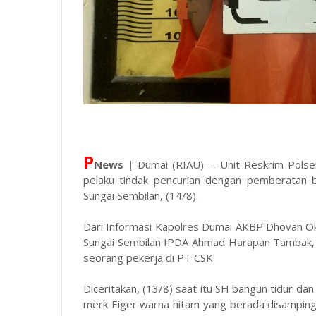
P
News |
Dumai (RIAU)--- Unit Reskrim Polse
pelaku tindak pencurian dengan pemberatan b
Sungai Sembilan, (14/8).
Dari Informasi Kapolres Dumai AKBP Dhovan Okta
Sungai Sembilan IPDA Ahmad Harapan Tambak, S
seorang pekerja di PT CSK.
Diceritakan, (13/8) saat itu SH bangun tidur d
merk Eiger warna hitam yang berada disamping t