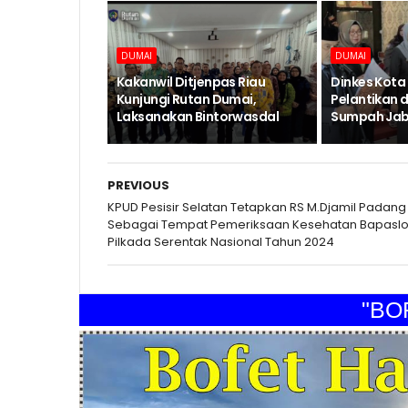
DUMAI
DUMAI
Kakanwil Ditjenpas Riau
Dinkes Kota
Kunjungi Rutan Dumai,
Pelantikan 
Laksanakan Bintorwasdal
Sumpah Jab
PREVIOUS
KPUD Pesisir Selatan Tetapkan RS M.Djamil Padang
Sebagai Tempat Pemeriksaan Kesehatan Bapasl
Pilkada Serentak Nasional Tahun 2024
"BOFET 