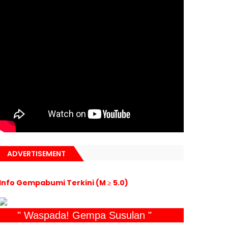
ADVERTISEMENT
Info Gempabumi Terkini (M ≥ 5.0)
" Waspada! Gempa Susulan "