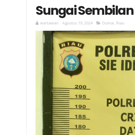
Sungai Sembilan
wartawan
Agustus 19, 2024
Dumai
,
Riau