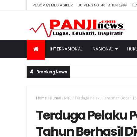
PEDOMAN MEDIA SIBER
UU PERS NO. 40 TAHUN 1999
TE
INTERNASIONAL
NASIONAL
HUK
Breaking News
Home
/
Dumai
/
Riau
/
Terduga Pelaku Pencurian Bocah 15 
Terduga Pelaku P
Tahun Berhasil D