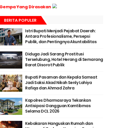
Gempa Yang Dirasakan
BERITA POPULER
Istri Bupati Menjadi Pejabat Daerah:
Antara Profesionalisme, Persepsi
Publik, dan Pentingnya Akuntabilitas
Diduga Jadi Sarang Prostitusi
Terselubung, Hotel Herang di Semarang
Barat Disorot Publik
Bupati Pasaman dan Kepala Samsat
Jadi Saksi Akad Nikah Senly Lahiya
Rafiqa dan Ahmad Zahra
Kapolres Dharmasraya Tekankan
Antisipasi Gangguan Kamtibmas
Selama DCL 2026
Kebakaran Hanguskan Rumah dan