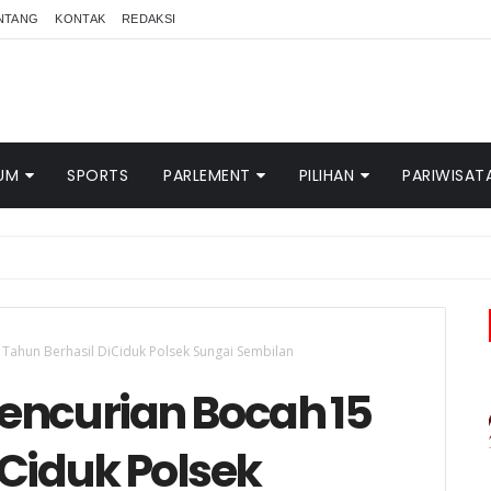
NTANG
KONTAK
REDAKSI
UM
SPORTS
PARLEMENT
PILIHAN
PARIWISAT
Tahun Berhasil DiCiduk Polsek Sungai Sembilan
encurian Bocah 15
iCiduk Polsek