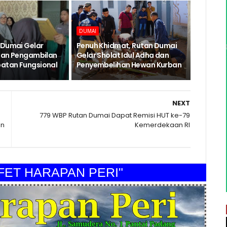
DUMAI
 Dumai Gelar
Penuh Khidmat, Rutan Dumai
dan Pengambilan
Gelar Sholat Idul Adha dan
atan Fungsional
Penyembelihan Hewan Kurban
NEXT
779 WBP Rutan Dumai Dapat Remisi HUT ke-79
on
Kemerdekaan RI
HARAPAN PERI"