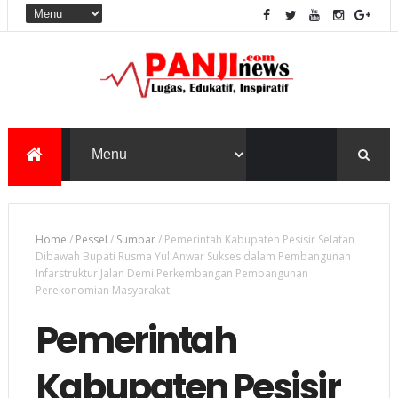
Home
/
Pessel
/
Sumbar
/
Pemerintah Kabupaten Pesisir Selatan
Dibawah Bupati Rusma Yul Anwar Sukses dalam Pembangunan
Infarstruktur Jalan Demi Perkembangan Pembangunan
Perekonomian Masyarakat
Pemerintah
Kabupaten Pesisir