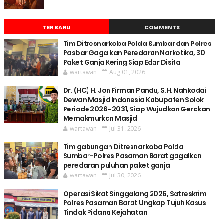
TERBARU
COMMENTS
Tim Ditresnarkoba Polda Sumbar dan Polres
Pasbar Gagalkan Peredaran Narkotika, 30
Paket Ganja Kering Siap Edar Disita
wartawan
Aug 01, 2026
Dr. (HC) H. Jon Firman Pandu, S.H. Nahkodai
Dewan Masjid Indonesia Kabupaten Solok
Periode 2026–2031, Siap Wujudkan Gerakan
Memakmurkan Masjid
wartawan
Jul 31, 2026
Tim gabungan Ditresnarkoba Polda
Sumbar-Polres Pasaman Barat gagalkan
peredaran puluhan paket ganja
wartawan
Jul 30, 2026
Operasi Sikat Singgalang 2026, Satreskrim
Polres Pasaman Barat Ungkap Tujuh Kasus
Tindak Pidana Kejahatan