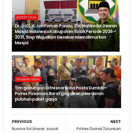
ADVERTORIAL
Dr. (HC) H. Jon Firman Pandu, S.H. Nahkodai Dewan
Masjid Indonesia Kabupaten Solok Periode 2026–
2031, Siap Wujudkan Gerakan Memakmurkan
Masjid
PASAMAN BARAT
Tim gabungan Ditresnarkoba Polda Sumbar-
Polres Pasaman Barat gagalkan peredaran
puluhan paket ganja
PREVIOUS
NEXT
Rusma Yul Anwar, sosok
Polres Dumai Turunkan