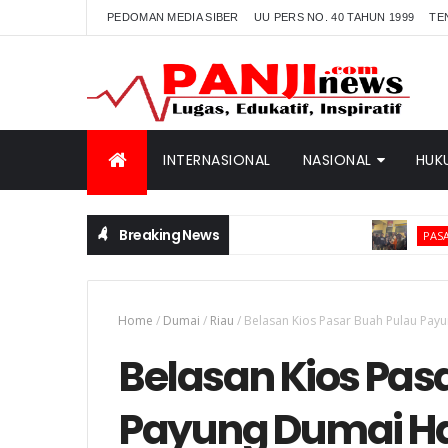
PEDOMAN MEDIA SIBER
UU PERS NO. 40 TAHUN 1999
TE
INTERNASIONAL
NASIONAL
HUK
Breaking News
Ti
PASAMAN BARAT
Home
/
Dumai
/
Riau
/
Belasan Kios Pasar Buah Pulau Pay
Belasan Kios Pas
Payung Dumai H