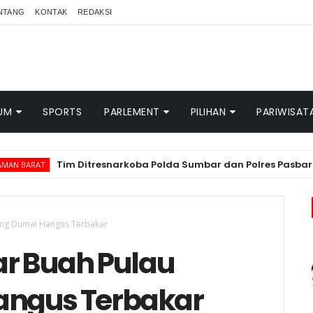
NTANG
KONTAK
REDAKSI
UM
SPORTS
PARLEMENT
PILIHAN
PARIWISAT
m Ditresnarkoba Polda Sumbar dan Polres Pasbar Gagalkan Pere
ung Dumai Hangus Terbakar
ar Buah Pulau
angus Terbakar