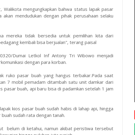
ar, Walikota mengungkapkan bahwa status lapak pasar
a akan mendudukan dengan pihak perusahaan selaku
ka mereka tidak bersedia untuk pemilihan kita dari
edagang kembali bisa berjualan", terang paisal
0320/Dumai Letkol Inf Antony Tri Wibowo menjadi
erkomunikasi dengan para korban.
pak ruko pasar buah yang hangus terbakar.Pada saat
n 7 mobil pemadam ditambah satu unit damkar dari
s pasar buah, api baru bisa di padamkan setelah 1 jam
apak kios pasar buah sudah habis di lahap api, hingga
sar buah sudah rata dengan tanah.
ut belum di ketahui, namun akibat peristiwa tersebut
erugian hingga puluhan juta rupiah.