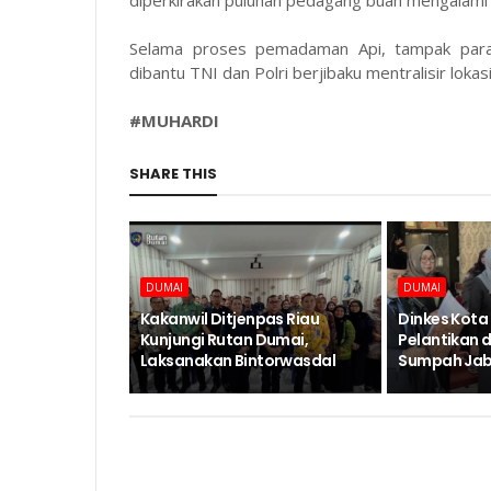
Selama proses pemadaman Api, tampak para
dibantu TNI dan Polri berjibaku mentralisir loka
#MUHARDI
SHARE THIS
DUMAI
DUMAI
Kakanwil Ditjenpas Riau
Dinkes Kota
Kunjungi Rutan Dumai,
Pelantikan 
Laksanakan Bintorwasdal
Sumpah Jab