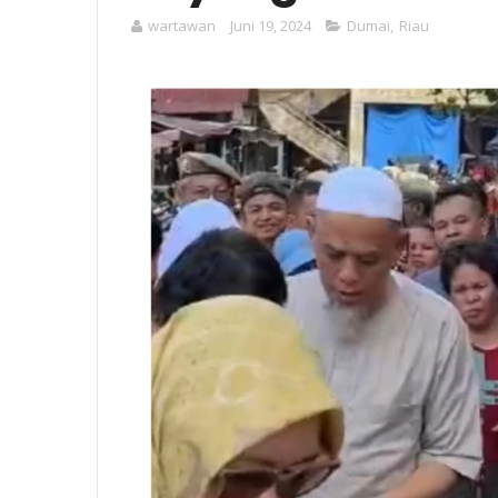
wartawan
Juni 19, 2024
Dumai
,
Riau