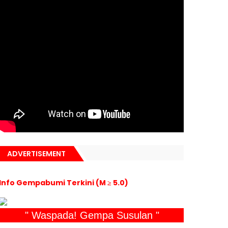
ADVERTISEMENT
Info Gempabumi Terkini (M ≥ 5.0)
" Waspada! Gempa Susulan "