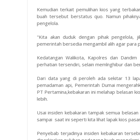
Kemudian terkait pemulihan kios yang terbak
buah tersebut berstatus quo. Namun pihakny
pengelola.
"Kita akan duduk dengan pihak pengelola, ji
pemerintah bersedia mengambil alih agar para p
Kedatangan Walikota, Kapolres dan Dandim 
perhatian tersendiri, selain memlnghibur dan b
Dari data yang di peroleh ada sekitar 13 la
pemadaman api, Pemerintah Dumai mengerahka
PT Pertamina,kebakaran ini melahap belasan kio
lebih.
Usai insiden kebakaran tampak semua belasan l
sampai saat ini seperti kita lihat lapak kios pa
Penyebab terjadinya insiden kebakaran terseb
diperkirakan puluhan pedagang buah mengalami k