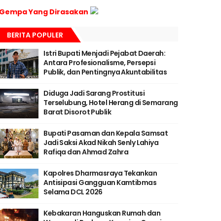
Gempa Yang Dirasakan
BERITA POPULER
Istri Bupati Menjadi Pejabat Daerah:
Antara Profesionalisme, Persepsi
Publik, dan Pentingnya Akuntabilitas
Diduga Jadi Sarang Prostitusi
Terselubung, Hotel Herang di Semarang
Barat Disorot Publik
Bupati Pasaman dan Kepala Samsat
Jadi Saksi Akad Nikah Senly Lahiya
Rafiqa dan Ahmad Zahra
Kapolres Dharmasraya Tekankan
Antisipasi Gangguan Kamtibmas
Selama DCL 2026
Kebakaran Hanguskan Rumah dan