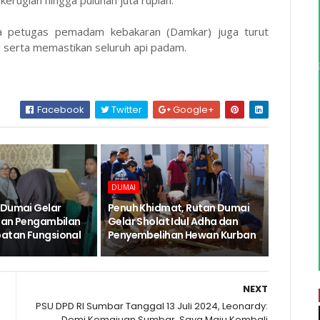
 petugas pemadam kebakaran (Damkar) juga turut
si serta memastikan seluruh api padam.
Facebook
Twitter
Google+
DUMAI
 Dumai Gelar
Penuh Khidmat, Rutan Dumai
dan Pengambilan
Gelar Sholat Idul Adha dan
atan Fungsional
Penyembelihan Hewan Kurban
NEXT
PSU DPD RI Sumbar Tanggal 13 Juli 2024, Leonardy:
Demi Kemajuan Sumbar, Saya Maju Kembali