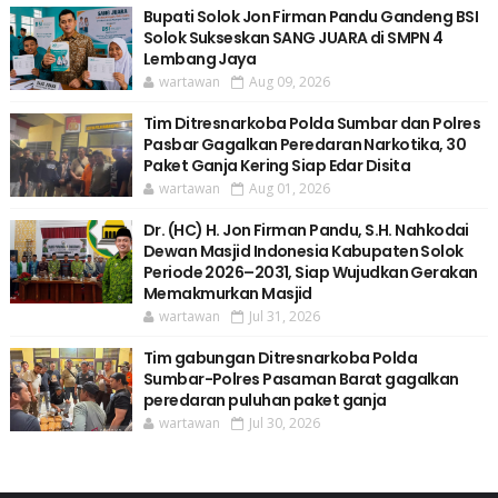
Bupati Solok Jon Firman Pandu Gandeng BSI
Solok Sukseskan SANG JUARA di SMPN 4
Lembang Jaya
wartawan
Aug 09, 2026
Tim Ditresnarkoba Polda Sumbar dan Polres
Pasbar Gagalkan Peredaran Narkotika, 30
Paket Ganja Kering Siap Edar Disita
wartawan
Aug 01, 2026
Dr. (HC) H. Jon Firman Pandu, S.H. Nahkodai
Dewan Masjid Indonesia Kabupaten Solok
Periode 2026–2031, Siap Wujudkan Gerakan
Memakmurkan Masjid
wartawan
Jul 31, 2026
Tim gabungan Ditresnarkoba Polda
Sumbar-Polres Pasaman Barat gagalkan
peredaran puluhan paket ganja
wartawan
Jul 30, 2026