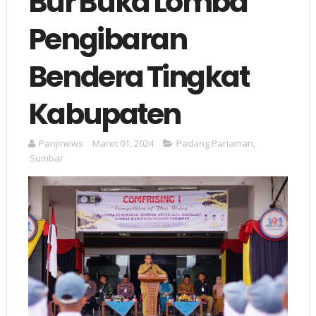
Bur Buka Lomba
Pengibaran
Bendera Tingkat
Kabupaten
Panjinews
Maret 01, 2024
Padang Pariaman
,
Sumbar