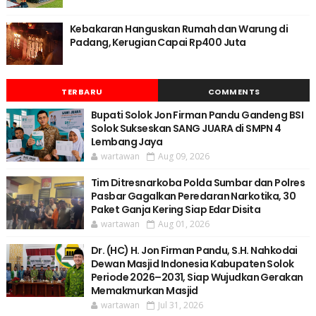
Kebakaran Hanguskan Rumah dan Warung di
Padang, Kerugian Capai Rp400 Juta
TERBARU
COMMENTS
Bupati Solok Jon Firman Pandu Gandeng BSI
Solok Sukseskan SANG JUARA di SMPN 4
Lembang Jaya
wartawan
Aug 09, 2026
Tim Ditresnarkoba Polda Sumbar dan Polres
Pasbar Gagalkan Peredaran Narkotika, 30
Paket Ganja Kering Siap Edar Disita
wartawan
Aug 01, 2026
Dr. (HC) H. Jon Firman Pandu, S.H. Nahkodai
Dewan Masjid Indonesia Kabupaten Solok
Periode 2026–2031, Siap Wujudkan Gerakan
Memakmurkan Masjid
wartawan
Jul 31, 2026