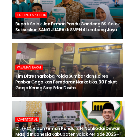
KABUPATEN SOLOK
Bupati Solok Jon Firman Pandu Gandeng BSI Solok
Sukseskan SANG JUARA di SMPN 4 Lembang Jaya
PASAMAN BARAT
Tim Ditresnarkoba Polda Sumbar dan Polres
Pasbar Gagalkan Peredaran Narkotika, 30 Paket
Ganja Kering Siap Edar Disita
ADVERTORIAL
Dr. (HC) H. Jon Firman Pandu, S.H. Nahkodai Dewan
Masjid Indonesia Kabupaten Solok Periode 2026–