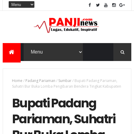
Home
/
Padang Pariaman
/
Sumbar
/
Bupati Padang Pariaman,
Suhatri Bur Buka Lomba Pengibaran Bendera Tingkat Kabupaten
Bupati Padang
Pariaman, Suhatri