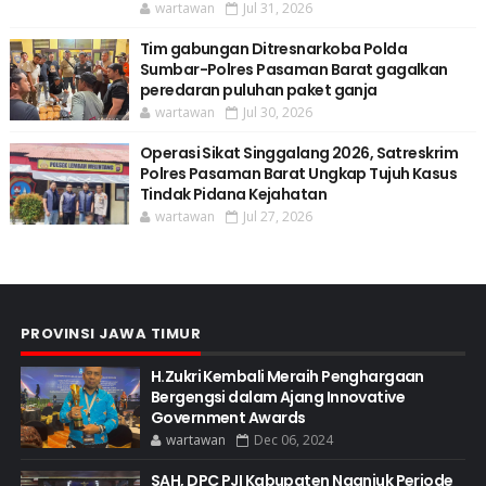
wartawan
Jul 31, 2026
Tim gabungan Ditresnarkoba Polda
Sumbar-Polres Pasaman Barat gagalkan
peredaran puluhan paket ganja
wartawan
Jul 30, 2026
Operasi Sikat Singgalang 2026, Satreskrim
Polres Pasaman Barat Ungkap Tujuh Kasus
Tindak Pidana Kejahatan
wartawan
Jul 27, 2026
PROVINSI JAWA TIMUR
H.Zukri Kembali Meraih Penghargaan
Bergengsi dalam Ajang Innovative
Government Awards
wartawan
Dec 06, 2024
SAH, DPC PJI Kabupaten Nganjuk Periode