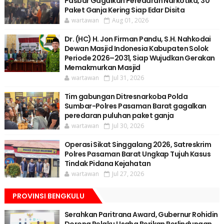
Pasbar Gagalkan Peredaran Narkotika, 30
Paket Ganja Kering Siap Edar Disita
wartawan
Aug 01, 2026
Dr. (HC) H. Jon Firman Pandu, S.H. Nahkodai
Dewan Masjid Indonesia Kabupaten Solok
Periode 2026–2031, Siap Wujudkan Gerakan
Memakmurkan Masjid
wartawan
Jul 31, 2026
Tim gabungan Ditresnarkoba Polda
Sumbar-Polres Pasaman Barat gagalkan
peredaran puluhan paket ganja
wartawan
Jul 30, 2026
Operasi Sikat Singgalang 2026, Satreskrim
Polres Pasaman Barat Ungkap Tujuh Kasus
Tindak Pidana Kejahatan
wartawan
Jul 27, 2026
PROVINSI BENGKULU
Serahkan Paritrana Award, Gubernur Rohidin