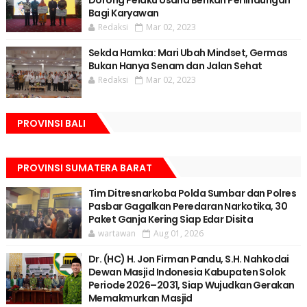
Dorong Pelaku Usaha Berikan Perlindungan
Bagi Karyawan
Redaksi
Mar 02, 2023
Sekda Hamka: Mari Ubah Mindset, Germas
Bukan Hanya Senam dan Jalan Sehat
Redaksi
Mar 02, 2023
PROVINSI BALI
PROVINSI SUMATERA BARAT
Tim Ditresnarkoba Polda Sumbar dan Polres
Pasbar Gagalkan Peredaran Narkotika, 30
Paket Ganja Kering Siap Edar Disita
wartawan
Aug 01, 2026
Dr. (HC) H. Jon Firman Pandu, S.H. Nahkodai
Dewan Masjid Indonesia Kabupaten Solok
Periode 2026–2031, Siap Wujudkan Gerakan
Memakmurkan Masjid