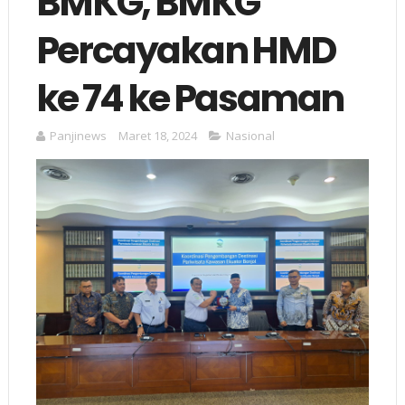
BMKG, BMKG
Percayakan HMD
ke 74 ke Pasaman
Panjinews
Maret 18, 2024
Nasional