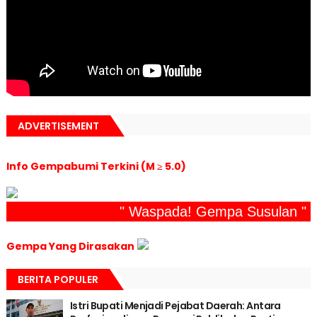
ADVERTISEMENT
Info Gempabumi Terkini (M ≥ 5.0)
" Waspada! Gempa Susulan "
Gempa Yang Dirasakan
BERITA POPULER
Istri Bupati Menjadi Pejabat Daerah: Antara