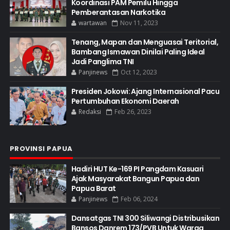
Koordinasi PAM Pemilu Hingga
Pemberantasan Narkotika
wartawan
Nov 11, 2023
Tenang, Mapan dan Menguasai Teritorial,
Bambang Ismawan Dinilai Paling Ideal
Jadi Panglima TNI
Panjinews
Oct 12, 2023
Presiden Jokowi: Ajang Internasional Pacu
Pertumbuhan Ekonomi Daerah
Redaksi
Feb 26, 2023
PROVINSI PAPUA
Hadiri HUT Ke-169 PI Pangdam Kasuari
Ajak Masyarakat Bangun Papua dan
Papua Barat
Panjinews
Feb 06, 2024
Dansatgas TNI 300 Siliwangi Distribusikan
Bansos Danrem 173/PVB Untuk Warga