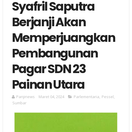
Syafril Saputra
Berjanji Akan
Memperjuangkan
Pembangunan
Pagar SDN 23
Painan Utara
Panjinews
Maret 04, 2024
Parlementaria
,
Pessel
,
Sumbar