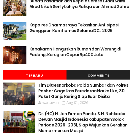
Bupati Pasaman dan Kepala Samsat Jadi Saksi
Akad Nikah Senly Lahiya Rafiqa dan Ahmad Zahra
Kapolres Dharmasraya Tekankan Antisipasi
Gangguan Kamtibmas Selama DCL 2026
Kebakaran Hanguskan Rumah dan Warung di
Padang, Kerugian Capai Rp400 Juta
TERBARU
COMMENTS
Tim Ditresnarkoba Polda Sumbar dan Polres
Pasbar Gagalkan Peredaran Narkotika, 30
Paket Ganja Kering Siap Edar Disita
wartawan
Aug 01, 2026
Dr. (HC) H. Jon Firman Pandu, S.H. Nahkodai
Dewan Masjid Indonesia Kabupaten Solok
Periode 2026–2031, Siap Wujudkan Gerakan
Memakmurkan Masjid