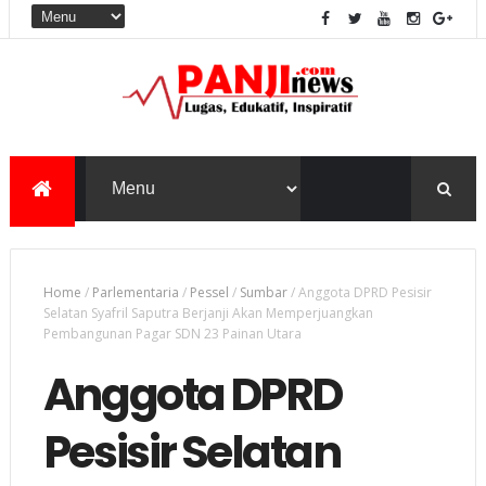
Home
/
Parlementaria
/
Pessel
/
Sumbar
/
Anggota DPRD Pesisir
Selatan Syafril Saputra Berjanji Akan Memperjuangkan
Pembangunan Pagar SDN 23 Painan Utara
Anggota DPRD
Pesisir Selatan