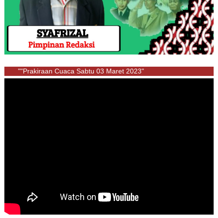
""Prakiraan Cuaca Sabtu 03 Maret 2023"