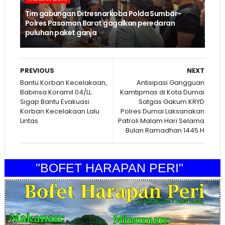
Tim gabungan Ditresnarkoba Polda Sumbar-
Polres Pasaman Barat gagalkan peredaran
puluhan paket ganja
PREVIOUS
NEXT
Bantu Korban Kecelakaan,
Antisipasi Gangguan
Babinsa Koramil 04/LL
Kamtipmas di Kota Dumai
Sigap Bantu Evakuasi
Satgas Gakum KRYD
Korban Kecelakaan Lalu
Polres Dumai Laksanakan
Lintas
Patroli Malam Hari Selama
Bulan Ramadhan 1445 H
"BOFET HARAPAN PERI"