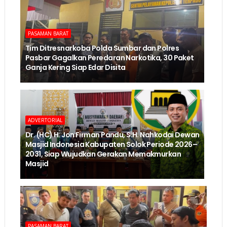
PASAMAN BARAT
Tim Ditresnarkoba Polda Sumbar dan Polres
Pasbar Gagalkan Peredaran Narkotika, 30 Paket
Ganja Kering Siap Edar Disita
ADVERTORIAL
Dr. (HC) H. Jon Firman Pandu, S.H. Nahkodai Dewan
Masjid Indonesia Kabupaten Solok Periode 2026–
2031, Siap Wujudkan Gerakan Memakmurkan
Masjid
PASAMAN BARAT