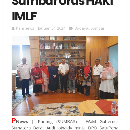
Sumbar Urus HAKI
IMLF
Panjinews
Januari 04, 2024
Budaya
,
Sumbar
P
News |
Padang (SUMBAR)--- Wakil Gubernur
Sumatera Barat Audi Joinaldy minta DPD SatuPena