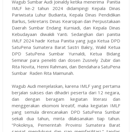
Wagub Sumbar Audi Joinaldy ketika menerima Panitia
IMLF ke-2 tahun 2024 didampingi Kepala Dinas
Pariwisata Luhur Budianta, Kepala Dinas Pendidikan
Barlius, Sekretaris Dinas Kearsipan dan Perpustakaan
Daerah Sumbar Endang Kurniadi, dan Kepala Dinas
Kebudayaan diwakili Yanti. Sedangkan dari panitia
IMLF 2024 hadir Ketua Panitia yang juga Ketua DPD
SatuPena Sumatera Barat Sastri Bakry, Wakil Ketua
DPD SatuPena Sumbar Yurnaldi, Ketua Bidang
Seminar para peneliti dan dosen Zusnely Zubir dan
Rita Novita, Henni Rahmani, dan Bendahara SatuPena
Sumbar Raden Rita Maimunah.
Wagub Audi menjelaskan, karena IMLF yang pertama
berjalan sukses dan dihadiri peserta dari 12 negara,
dan dengan beragam kegiatan literasi dan
menggerakan ekomoni kreatif, maka kegiatan IMLF
yang semula direncanakan DPD SatuPena Sumbar
sekali dua tahun, minta dilaksanakan tiap tahun.
“Pokoknya, Pemerintah Provinsi Sumatera Barat
sangat mendukung dan siap memfasilitasi,” tandas