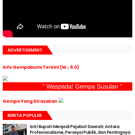
ADVERTISEMENT
Info Gempabumi Terkini (M ≥ 5.0)
" Waspada! Gempa Susulan "
Gempa Yang Dirasakan
BERITA POPULER
Istri Bupati Menjadi Pejabat Daerah: Antara
Profesionalisme, Persepsi Publik, dan Pentingnya