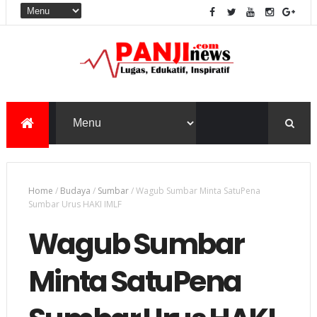
Home
/
Budaya
/
Sumbar
/
Wagub Sumbar Minta SatuPena
Sumbar Urus HAKI IMLF
Wagub Sumbar
Minta SatuPena