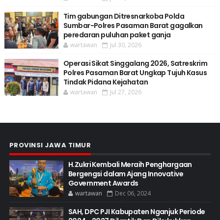
Tim gabungan Ditresnarkoba Polda
Sumbar-Polres Pasaman Barat gagalkan
peredaran puluhan paket ganja
wartawan
Jul 30, 2026
Operasi Sikat Singgalang 2026, Satreskrim
Polres Pasaman Barat Ungkap Tujuh Kasus
Tindak Pidana Kejahatan
wartawan
Jul 27, 2026
PROVINSI JAWA TIMUR
H.Zukri Kembali Meraih Penghargaan
Bergengsi dalam Ajang Innovative
Government Awards
wartawan
Dec 06, 2024
SAH, DPC PJI Kabupaten Nganjuk Periode