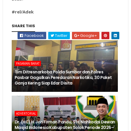
#rel/Adek
SHARE THIS
Facebook
Twitter
Google+
PASAMAN BARAT
Tim Ditresnarkoba Polda Sumbar dan Polres
Pasbar Gagalkan Peredaran Narkotika, 30 Paket
Ganja Kering Siap Edar Disita
ADVERTORIAL
Dr. (HC) H. Jon Firman Pandu, S.H. Nahkodai Dewan
Masjid Indonesia Kabupaten Solok Periode 2026–