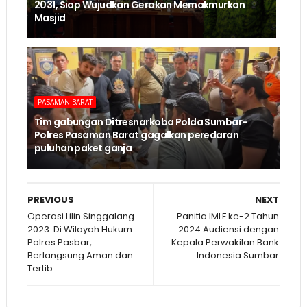
2031, Siap Wujudkan Gerakan Memakmurkan
Masjid
PASAMAN BARAT
Tim gabungan Ditresnarkoba Polda Sumbar-
Polres Pasaman Barat gagalkan peredaran
puluhan paket ganja
PREVIOUS
NEXT
Operasi Lilin Singgalang
Panitia IMLF ke-2 Tahun
2023. Di Wilayah Hukum
2024 Audiensi dengan
Polres Pasbar,
Kepala Perwakilan Bank
Berlangsung Aman dan
Indonesia Sumbar
Tertib.