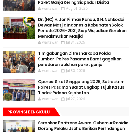
Paket Ganja Kering Siap Edar Disita
wartawan
Aug 01, 2026
Dr. (HC) H. Jon Firman Pandu, S.H. Nahkodai
Dewan Masjid Indonesia Kabupaten Solok
Periode 2026–2031, Siap Wujudkan Gerakan
Memakmurkan Masjid
wartawan
Jul 31, 2026
Tim gabungan Ditresnarkoba Polda
Sumbar-Polres Pasaman Barat gagalkan
peredaran puluhan paket ganja
wartawan
Jul 30, 2026
Operasi Sikat Singgalang 2026, Satreskrim
Polres Pasaman Barat Ungkap Tujuh Kasus
Tindak Pidana Kejahatan
wartawan
Jul 27, 2026
PROVINSI BENGKULU
Serahkan Paritrana Award, Gubernur Rohidin
Dorong Pelaku Usaha Berikan Perlindungan