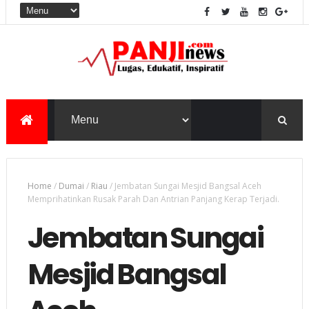
Home
/
Dumai
/
Riau
/
Jembatan Sungai Mesjid Bangsal Aceh
Memprihatinkan Rusak Parah Dan Antrian Panjang Kerap Terjadi.
Jembatan Sungai
Mesjid Bangsal