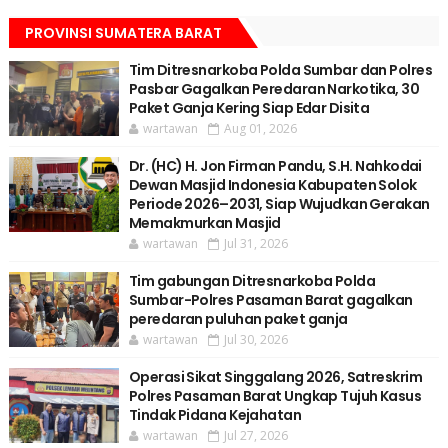
PROVINSI SUMATERA BARAT
Tim Ditresnarkoba Polda Sumbar dan Polres
Pasbar Gagalkan Peredaran Narkotika, 30
Paket Ganja Kering Siap Edar Disita
wartawan
Aug 01, 2026
Dr. (HC) H. Jon Firman Pandu, S.H. Nahkodai
Dewan Masjid Indonesia Kabupaten Solok
Periode 2026–2031, Siap Wujudkan Gerakan
Memakmurkan Masjid
wartawan
Jul 31, 2026
Tim gabungan Ditresnarkoba Polda
Sumbar-Polres Pasaman Barat gagalkan
peredaran puluhan paket ganja
wartawan
Jul 30, 2026
Operasi Sikat Singgalang 2026, Satreskrim
Polres Pasaman Barat Ungkap Tujuh Kasus
Tindak Pidana Kejahatan
wartawan
Jul 27, 2026