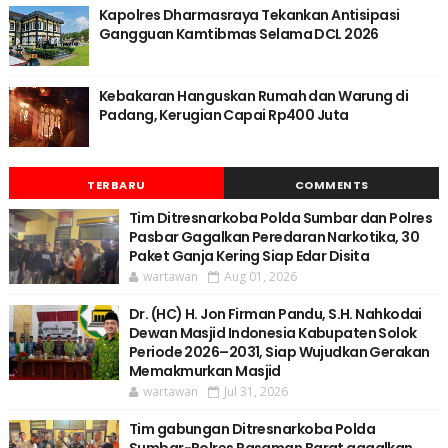
Kapolres Dharmasraya Tekankan Antisipasi
Gangguan Kamtibmas Selama DCL 2026
Kebakaran Hanguskan Rumah dan Warung di
Padang, Kerugian Capai Rp400 Juta
TERBARU
COMMENTS
Tim Ditresnarkoba Polda Sumbar dan Polres
Pasbar Gagalkan Peredaran Narkotika, 30
Paket Ganja Kering Siap Edar Disita
wartawan
Aug 01, 2026
Dr. (HC) H. Jon Firman Pandu, S.H. Nahkodai
Dewan Masjid Indonesia Kabupaten Solok
Periode 2026–2031, Siap Wujudkan Gerakan
Memakmurkan Masjid
wartawan
Jul 31, 2026
Tim gabungan Ditresnarkoba Polda
Sumbar-Polres Pasaman Barat gagalkan