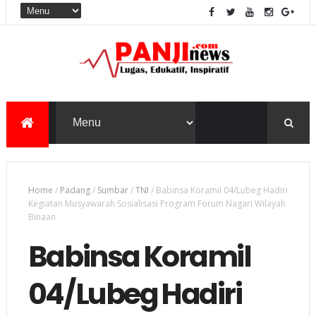
Home
/
Padang
/
Sumbar
/
TNI
/
Babinsa Koramil 04/Lubeg Hadiri
Kegiatan Musyawarah Sosialisasi Program Forum Nagari Wilayah
Binaan
Babinsa Koramil
04/Lubeg Hadiri