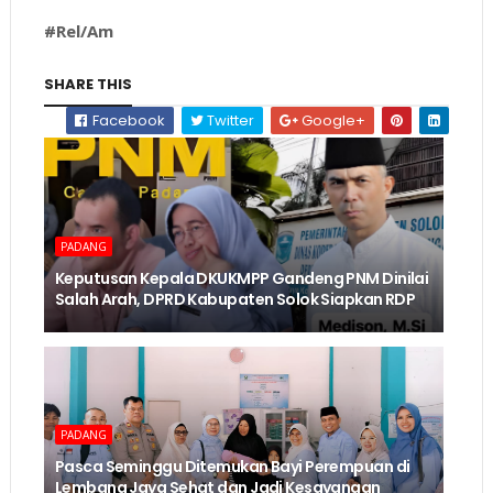
#Rel/Am
SHARE THIS
Facebook
Twitter
Google+
PADANG
Keputusan Kepala DKUKMPP Gandeng PNM Dinilai
Salah Arah, DPRD Kabupaten Solok Siapkan RDP
PADANG
Pasca Seminggu Ditemukan Bayi Perempuan di
Lembang Jaya Sehat dan Jadi Kesayangan