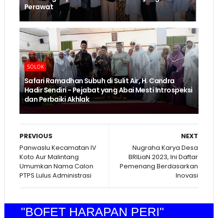
Perawat
SOLOK
Safari Ramadhan Subuh di Sulit Air, H. Candra
Hadir Sendiri - Pejabat yang Abai Mesti Introspeksi
dan Perbaiki Akhlak
PREVIOUS
NEXT
Panwaslu Kecamatan IV
Nugraha Karya Desa
Koto Aur Malintang
BRILiaN 2023, Ini Daftar
Umumkan Nama Calon
Pemenang Berdasarkan
PTPS Lulus Administrasi
Inovasi
"BOFET HARAPAN PERI"