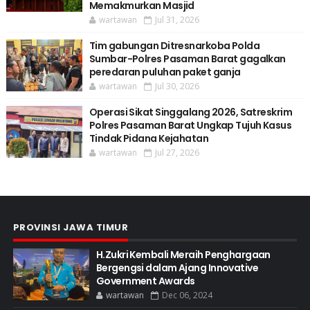
Memakmurkan Masjid
wartawan
Jul 31, 2026
Tim gabungan Ditresnarkoba Polda
Sumbar-Polres Pasaman Barat gagalkan
peredaran puluhan paket ganja
wartawan
Jul 30, 2026
Operasi Sikat Singgalang 2026, Satreskrim
Polres Pasaman Barat Ungkap Tujuh Kasus
Tindak Pidana Kejahatan
wartawan
Jul 27, 2026
PROVINSI JAWA TIMUR
H.Zukri Kembali Meraih Penghargaan
Bergengsi dalam Ajang Innovative
Government Awards
wartawan
Dec 06, 2024