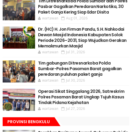
Tim Ditresnarkoba Polda Sumbar dan Polres
Pasbar Gagalkan Peredaran Narkotika, 30
Paket Ganja Kering Siap Edar Disita
wartawan
Aug 01, 2026
Dr. (HC) H. Jon Firman Pandu, S.H. Nahkodai
Dewan Masjid Indonesia Kabupaten Solok
Periode 2026–2031, Siap Wujudkan Gerakan
Memakmurkan Masjid
wartawan
Jul 31, 2026
Tim gabungan Ditresnarkoba Polda
Sumbar-Polres Pasaman Barat gagalkan
peredaran puluhan paket ganja
wartawan
Jul 30, 2026
Operasi Sikat Singgalang 2026, Satreskrim
Polres Pasaman Barat Ungkap Tujuh Kasus
Tindak Pidana Kejahatan
wartawan
Jul 27, 2026
PROVINSI BENGKULU