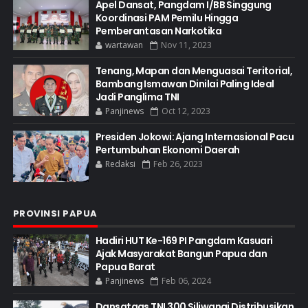
Apel Dansat, Pangdam I/BB Singgung
Koordinasi PAM Pemilu Hingga
Pemberantasan Narkotika
wartawan
Nov 11, 2023
Tenang, Mapan dan Menguasai Teritorial,
Bambang Ismawan Dinilai Paling Ideal
Jadi Panglima TNI
Panjinews
Oct 12, 2023
Presiden Jokowi: Ajang Internasional Pacu
Pertumbuhan Ekonomi Daerah
Redaksi
Feb 26, 2023
PROVINSI PAPUA
Hadiri HUT Ke-169 PI Pangdam Kasuari
Ajak Masyarakat Bangun Papua dan
Papua Barat
Panjinews
Feb 06, 2024
Dansatgas TNI 300 Siliwangi Distribusikan