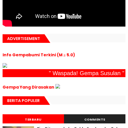
ADVERTISEMENT
Info Gempabumi Terkini (M ≥ 5.0)
" Waspada! Gempa Susulan "
Gempa Yang Dirasakan
BERITA POPULER
TERBARU
COMMENTS