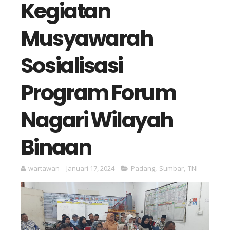
Kegiatan
Musyawarah
Sosialisasi
Program Forum
Nagari Wilayah
Binaan
wartawan
Januari 17, 2024
Padang
,
Sumbar
,
TNI