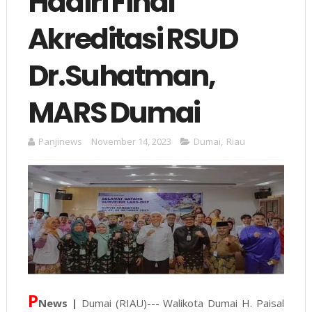
Hadiri Final
Akreditasi RSUD
Dr.Suhatman,
MARS Dumai
Panjinews
November 14, 2023
Dumai
,
Riau
P
News |
Dumai (RIAU)--- Walikota Dumai H. Paisal