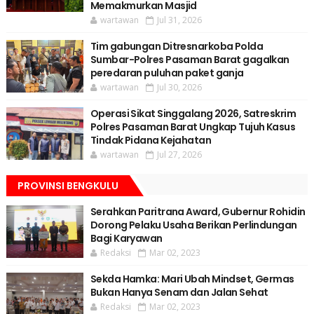
Memakmurkan Masjid
wartawan
Jul 31, 2026
Tim gabungan Ditresnarkoba Polda
Sumbar-Polres Pasaman Barat gagalkan
peredaran puluhan paket ganja
wartawan
Jul 30, 2026
Operasi Sikat Singgalang 2026, Satreskrim
Polres Pasaman Barat Ungkap Tujuh Kasus
Tindak Pidana Kejahatan
wartawan
Jul 27, 2026
PROVINSI BENGKULU
Serahkan Paritrana Award, Gubernur Rohidin
Dorong Pelaku Usaha Berikan Perlindungan
Bagi Karyawan
Redaksi
Mar 02, 2023
Sekda Hamka: Mari Ubah Mindset, Germas
Bukan Hanya Senam dan Jalan Sehat
Redaksi
Mar 02, 2023