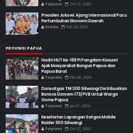
Panjinews
Oct 12, 2023
Presiden Jokowi: Ajang Internasional Pacu
Pertumbuhan Ekonomi Daerah
Redaksi
Feb 26, 2023
PROVINSI PAPUA
Hadiri HUT Ke-169 PI Pangdam Kasuari
Ajak Masyarakat Bangun Papua dan
Papua Barat
Panjinews
Feb 06, 2024
Dansatgas TNI 300 Siliwangi Distribusikan
Bansos Danrem 173/PVB Untuk Warga
Gome Papua
Panjinews
Jan 31, 2024
Kesehatan Lapangan Satgas Mobile
Raider 300 Siliwangi
Panjinews
Oct 07, 2023