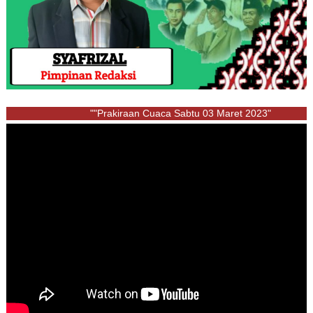
""Prakiraan Cuaca Sabtu 03 Maret 2023"