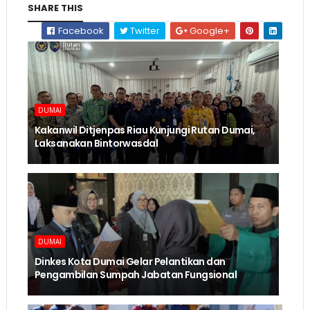
SHARE THIS
Facebook
Twitter
Google+
DUMAI
Kakanwil Ditjenpas Riau Kunjungi Rutan Dumai,
Laksanakan Bintorwasdal
DUMAI
Dinkes Kota Dumai Gelar Pelantikan dan
Pengambilan Sumpah Jabatan Fungsional