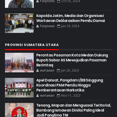
Panjinews
Oct 05, 2024
Kapolda Jatim, Media dan Organisasi
Wartawan Deklarasikan Pemilu Damai
Panjinews
Jan 29, 2024
PROVINSI SUMATERA UTARA
Perantau Pasaman Kota Medan Dukung
Bupati Sabar AS Mewujudkan Pasaman
Berimtaq
wartawan
Jan 26, 2024
Apel Dansat, Pangdam I/BB Singgung
Koordinasi PAM Pemilu Hingga
Pemberantasan Narkotika
wartawan
Nov 11, 2023
Tenang, Mapan dan Menguasai Teritorial,
Bambang Ismawan Dinilai Paling Ideal
Jadi Panglima TNI