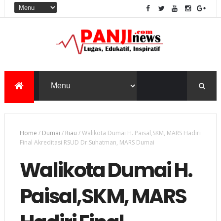
Home
/
Dumai
/
Riau
/
Walikota Dumai H. Paisal,SKM, MARS Hadiri
Final Akreditasi RSUD Dr.Suhatman, MARS Dumai
Walikota Dumai H.
Paisal,SKM, MARS