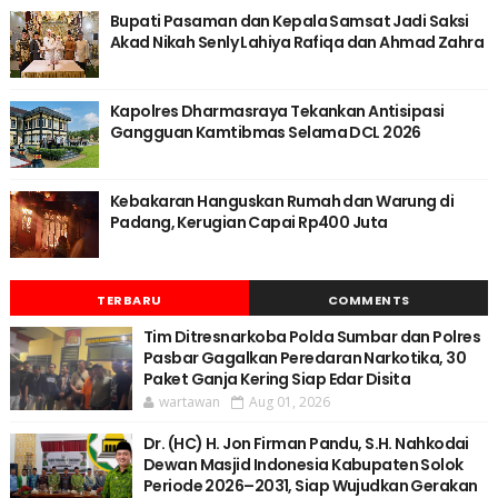
Bupati Pasaman dan Kepala Samsat Jadi Saksi
Akad Nikah Senly Lahiya Rafiqa dan Ahmad Zahra
Kapolres Dharmasraya Tekankan Antisipasi
Gangguan Kamtibmas Selama DCL 2026
Kebakaran Hanguskan Rumah dan Warung di
Padang, Kerugian Capai Rp400 Juta
TERBARU
COMMENTS
Tim Ditresnarkoba Polda Sumbar dan Polres
Pasbar Gagalkan Peredaran Narkotika, 30
Paket Ganja Kering Siap Edar Disita
wartawan
Aug 01, 2026
Dr. (HC) H. Jon Firman Pandu, S.H. Nahkodai
Dewan Masjid Indonesia Kabupaten Solok
Periode 2026–2031, Siap Wujudkan Gerakan