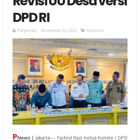
Revisi UU Desa versi
DPD RI
Panjinews
November 23, 2023
Nasional
P
News |
Jakarta--- Fachrul Razi Ketua Komite I DPD