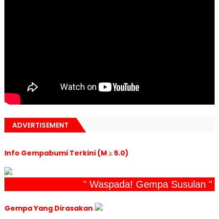
ADVERTISEMENT
Info Gempabumi Terkini (M ≥ 5.0)
" Waspada! Gempa Susulan "
Gempa Yang Dirasakan