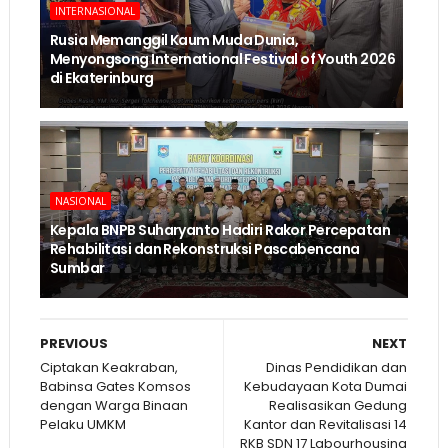
INTERNASIONAL
Rusia Memanggil Kaum Muda Dunia,
Menyongsong International Festival of Youth 2026
di Ekaterinburg
NASIONAL
Kepala BNPB Suharyanto Hadiri Rakor Percepatan
Rehabilitasi dan Rekonstruksi Pascabencana
Sumbar
PREVIOUS
NEXT
Ciptakan Keakraban,
Dinas Pendidikan dan
Babinsa Gates Komsos
Kebudayaan Kota Dumai
dengan Warga Binaan
Realisasikan Gedung
Pelaku UMKM
Kantor dan Revitalisasi 14
RKB SDN 17 Labourhousing