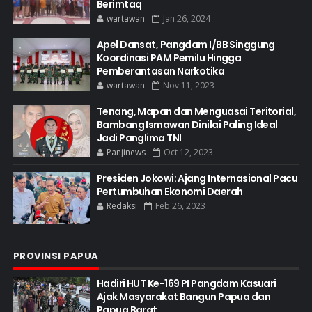
Berimtaq
wartawan
Jan 26, 2024
Apel Dansat, Pangdam I/BB Singgung
Koordinasi PAM Pemilu Hingga
Pemberantasan Narkotika
wartawan
Nov 11, 2023
Tenang, Mapan dan Menguasai Teritorial,
Bambang Ismawan Dinilai Paling Ideal
Jadi Panglima TNI
Panjinews
Oct 12, 2023
Presiden Jokowi: Ajang Internasional Pacu
Pertumbuhan Ekonomi Daerah
Redaksi
Feb 26, 2023
PROVINSI PAPUA
Hadiri HUT Ke-169 PI Pangdam Kasuari
Ajak Masyarakat Bangun Papua dan
Papua Barat