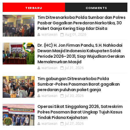
TERBARU
COMMENTS
Tim Ditresnarkoba Polda Sumbar dan Polres
Pasbar Gagalkan Peredaran Narkotika, 30
Paket Ganja Kering Siap Edar Disita
wartawan
Aug 01, 2026
Dr. (HC) H. Jon Firman Pandu, S.H. Nahkodai
Dewan Masjid Indonesia Kabupaten Solok
Periode 2026–2031, Siap Wujudkan Gerakan
Memakmurkan Masjid
wartawan
Jul 31, 2026
Tim gabungan Ditresnarkoba Polda
Sumbar-Polres Pasaman Barat gagalkan
peredaran puluhan paket ganja
wartawan
Jul 30, 2026
Operasi Sikat Singgalang 2026, Satreskrim
Polres Pasaman Barat Ungkap Tujuh Kasus
Tindak Pidana Kejahatan
wartawan
Jul 27, 2026