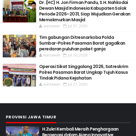
Dr. (HC) H. Jon Firman Pandu, S.H. Nahkodai
Dewan Masjid Indonesia Kabupaten Solok
Periode 2026–2031, Siap Wujudkan Gerakan
Memakmurkan Masjid
wartawan
Jul 31, 2026
Tim gabungan Ditresnarkoba Polda
Sumbar-Polres Pasaman Barat gagalkan
peredaran puluhan paket ganja
wartawan
Jul 30, 2026
Operasi Sikat Singgalang 2026, Satreskrim
Polres Pasaman Barat Ungkap Tujuh Kasus
Tindak Pidana Kejahatan
wartawan
Jul 27, 2026
PROVINSI JAWA TIMUR
H.Zukri Kembali Meraih Penghargaan
Bergengsi dalam Ajang Innovative