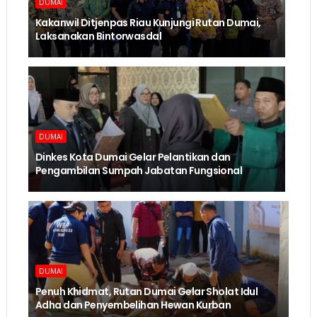
DUMAI
Kakanwil Ditjenpas Riau Kunjungi Rutan Dumai,
Laksanakan Bintorwasdal
DUMAI
Dinkes Kota Dumai Gelar Pelantikan dan
Pengambilan Sumpah Jabatan Fungsional
DUMAI
Penuh Khidmat, Rutan Dumai Gelar Sholat Idul
Adha dan Penyembelihan Hewan Kurban