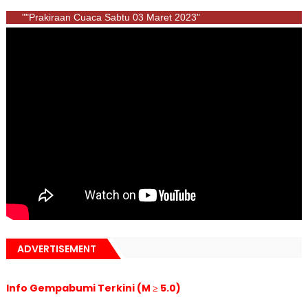
""Prakiraan Cuaca Sabtu 03 Maret 2023"
ADVERTISEMENT
Info Gempabumi Terkini (M ≥ 5.0)