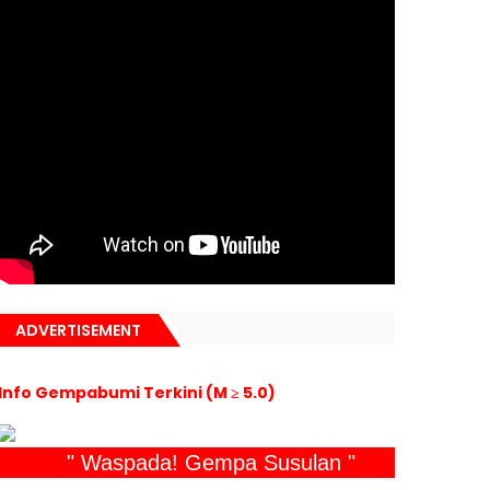
ADVERTISEMENT
Info Gempabumi Terkini (M ≥ 5.0)
" Waspada! Gempa Susulan "