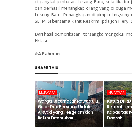
di pangkal jembatan Lesung Batu, seketika it
dan berhasil menangkap orang yang di duga m
Lesung Batu. Penangkapan di pimpin langsung
SE. M. Si bersama Kanit Reskrim Ipda Jon Hery,
Dari hasil pemeriksaan tersangka mengakui me
Ektasi.
#A.Rahman
SHARE THIS
MURATARA
MURATARA
Warga Kecamatan Rawas Ulu,
Ketua DPRD 
Gelar Doa Bersama Untuk
Retreat Lem
Arsyad yang Tengelam dan
Kapasitas 
Belum Ditemukan
Daerah