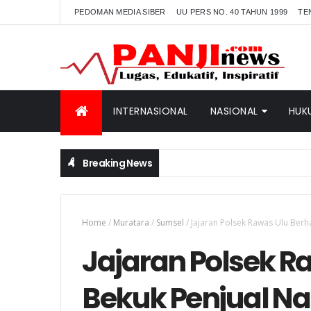
PEDOMAN MEDIA SIBER
UU PERS NO. 40 TAHUN 1999
TE
INTERNASIONAL
NASIONAL
HUK
Breaking News
Home
/
Muratara
/
Sumsel
/
Jajaran Polsek Rawas Ulu Berhas
Jajaran Polsek Ra
Bekuk Penjual Nar