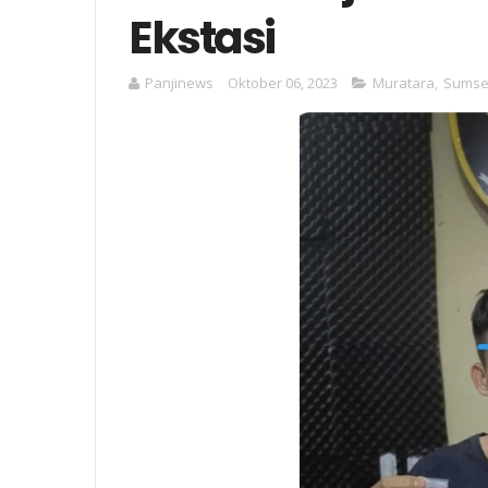
Ekstasi
Panjinews
Oktober 06, 2023
Muratara
,
Sumse