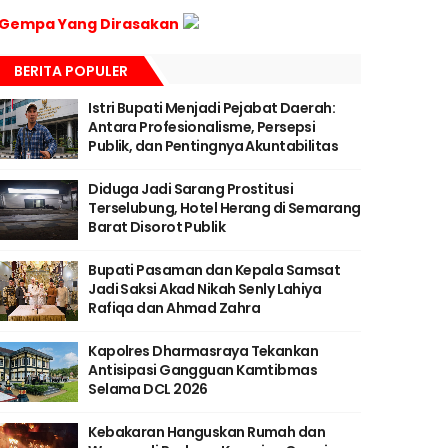
Gempa Yang Dirasakan
BERITA POPULER
Istri Bupati Menjadi Pejabat Daerah:
Antara Profesionalisme, Persepsi
Publik, dan Pentingnya Akuntabilitas
Diduga Jadi Sarang Prostitusi
Terselubung, Hotel Herang di Semarang
Barat Disorot Publik
Bupati Pasaman dan Kepala Samsat
Jadi Saksi Akad Nikah Senly Lahiya
Rafiqa dan Ahmad Zahra
Kapolres Dharmasraya Tekankan
Antisipasi Gangguan Kamtibmas
Selama DCL 2026
Kebakaran Hanguskan Rumah dan