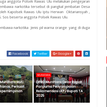
u juga anggota Polsek Rawas Ulu melakukan pengejaran
embawa narkotika tersebut di pangkal jembatan Desa
 oleh Kapolsek Rawas Ulu Iptu Herwan Oktariansyah ,
 S. Sos beserta anggota Polsek Rawas Ulu.
mbawa narkotika Jenis pil warna orange yang di duga
Facebook
Twitter
Google+
MURATARA
Muratara Ikuti
DPRD Muratara Gelar Rapat
hanas, Perkuat
Paripurna Penyampaian
Kepemimpinan
Rekomendasi LKPJ Bupati TA
2025