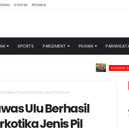
NTANG
KONTAK
REDAKSI
UM
SPORTS
PARLEMENT
PILIHAN
PARIWISAT
Tim 
PASAMAN BARAT
il Bekuk Penjual Narkotika Jenis Pil Ekstasi
was Ulu Berhasil
kotika Jenis Pil