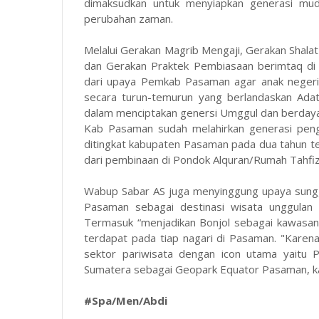
dimaksudkan untuk menyiapkan generasi mud
perubahan zaman.
Melalui Gerakan Magrib Mengaji, Gerakan Shala
dan Gerakan Praktek Pembiasaan berimtaq di 
dari upaya Pemkab Pasaman agar anak negeri ti
secara turun-temurun yang berlandaskan Adat
dalam menciptakan genersi Umggul dan berdaya
Kab Pasaman sudah melahirkan generasi pengh
ditingkat kabupaten Pasaman pada dua tahun ter
dari pembinaan di Pondok Alquran/Rumah Tahf
Wabup Sabar AS juga menyinggung upaya sung
Pasaman sebagai destinasi wisata unggulan 
Termasuk “menjadikan Bonjol sebagai kawasa
terdapat pada tiap nagari di Pasaman. "Kar
sektor pariwisata dengan icon utama yaitu
Sumatera sebagai Geopark Equator Pasaman, k
#Spa/Men/Abdi