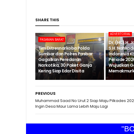
SHARE THIS
ADVERTORIAL
PASAMAN BARAT
Dr. (HC) H. 
Tim Ditresnarkoba Polda
S.H. Nahkod
Sumbar dan Polres Pasbar
Indonesia K
Gagalkan Peredaran
Periode 202
Narkotika, 30 Paket Ganja
Wujudkan G
Kering Siap Edar Disita
Memakmurka
PREVIOUS
Muhammad Saad No Urut 2 Siap Maju Pilkades 202
Ingin Desa Maur Lama Lebih Maju Lagi
"BOFET