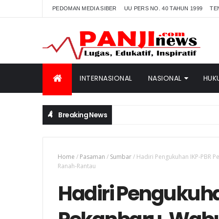
PEDOMAN MEDIA SIBER
UU PERS NO. 40 TAHUN 1999
TE
INTERNASIONAL
NASIONAL
HUK
Breaking News
Home
/
Pasaman
/
Sumbar
/
Hadiri Pengukuhan IKP-PBR P
Ranah-Rantau
Hadiri Pengukuh