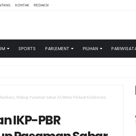
NTANG
KONTAK
REDAKSI
UM
SPORTS
PARLEMENT
PILIHAN
PARIWISAT
ekanbaru, Wabup Pasaman Sabar AS Minta Perkuat Kolaborasi
an IKP-PBR