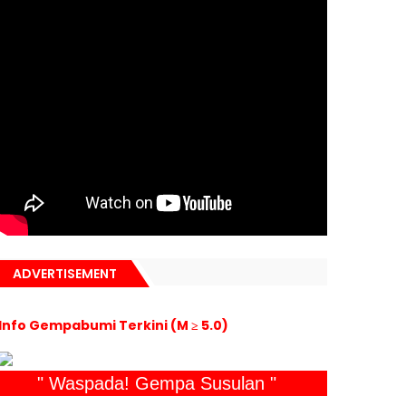
ADVERTISEMENT
Info Gempabumi Terkini (M ≥ 5.0)
" Waspada! Gempa Susulan "