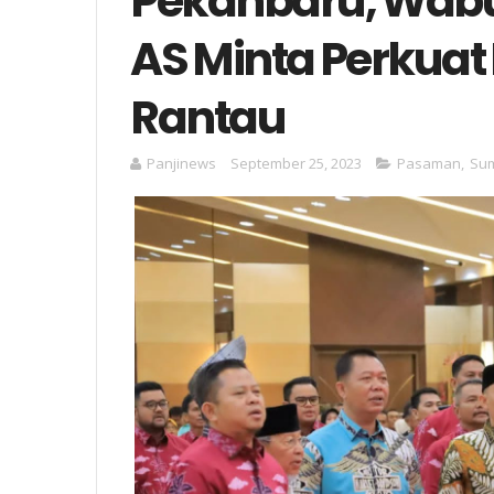
Pekanbaru, Wab
AS Minta Perkuat
Rantau
Panjinews
September 25, 2023
Pasaman
,
Su