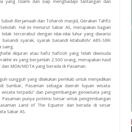
a yang Islami dan siap menghadapi tantangan dan
t Subuh Berjamaah dan Toharoh masjid, Gerakan Tahfiz
Sekolah. Hal ini menurut Sabar AS, merupakan bagian
dak tercerabut dengan nilai-nilai luhur yang diwarisi
 basandi syarak, syarak basandi kitabulloh/ ABS-SBK
 saing.
afal Alquran atau hafiz hafizoh yang telah diwisuda
akhir ini yang berjumlah 2.500 orang, merupakan hasil
iz dan MDA/MDTA yang berada di Pasaman.
guh-sungguh yang dilakukan pemkab untuk menjadikan
di Sumbar, Pasaman sebagai daerah tujuan wisata.
n wisata terpadu” dan pengembangan geowisata yang
ena Pasaman punya potensi besar untuk pengembangan
 Pasaman Land of The Equator dan berada di sesar
ata Sabar AS.