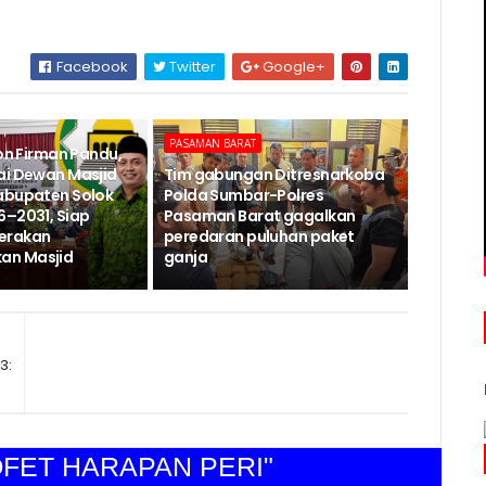
Facebook
Twitter
Google+
PASAMAN BARAT
Jon Firman Pandu,
ai Dewan Masjid
Tim gabungan Ditresnarkoba
abupaten Solok
Polda Sumbar-Polres
6–2031, Siap
Pasaman Barat gagalkan
erakan
peredaran puluhan paket
n Masjid
ganja
3:
 HARAPAN PERI"