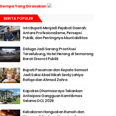
Gempa Yang Dirasakan
BERITA POPULER
Istri Bupati Menjadi Pejabat Daerah:
Antara Profesionalisme, Persepsi
Publik, dan Pentingnya Akuntabilitas
Diduga Jadi Sarang Prostitusi
Terselubung, Hotel Herang di Semarang
Barat Disorot Publik
Bupati Pasaman dan Kepala Samsat
Jadi Saksi Akad Nikah Senly Lahiya
Rafiqa dan Ahmad Zahra
Kapolres Dharmasraya Tekankan
Antisipasi Gangguan Kamtibmas
Selama DCL 2026
Kebakaran Hanguskan Rumah dan