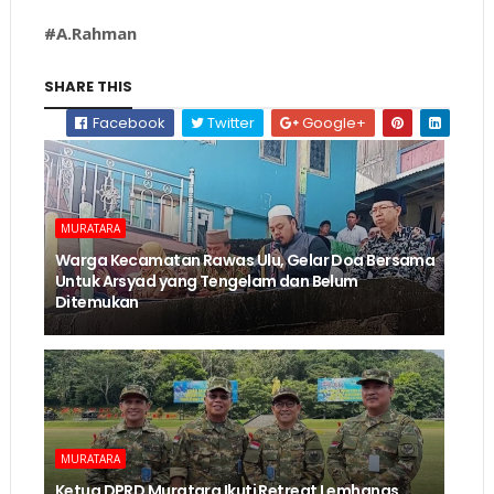
#A.Rahman
SHARE THIS
Facebook
Twitter
Google+
MURATARA
Warga Kecamatan Rawas Ulu, Gelar Doa Bersama
Untuk Arsyad yang Tengelam dan Belum
Ditemukan
MURATARA
Ketua DPRD Muratara Ikuti Retreat Lemhanas,