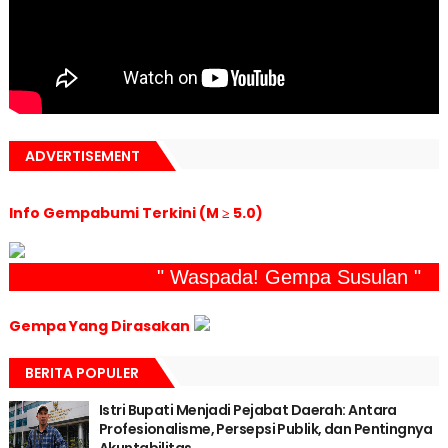
ADVERTISEMENT
Info Gempabumi Terkini (M ≥ 5.0)
" Waspada! Gempa Susulan "
Gempa Yang Dirasakan
BERITA POPULER
Istri Bupati Menjadi Pejabat Daerah: Antara
Profesionalisme, Persepsi Publik, dan Pentingnya