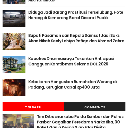
Akuntabilitas
Diduga Jadi Sarang Prostitusi Terselubung, Hotel
Herang di Semarang Barat Disorot Publik
Bupati Pasaman dan Kepala Samsat Jadi Saksi
Akad Nikah Senly Lahiya Rafiqa dan Ahmad Zahra
Kapolres Dharmasraya Tekankan Antisipasi
Gangguan Kamtibmas Selama DCL 2026
Kebakaran Hanguskan Rumah dan Warung di
Padang, Kerugian Capai Rp400 Juta
TERBARU
COMMENTS
Tim Ditresnarkoba Polda Sumbar dan Polres
Pasbar Gagalkan Peredaran Narkotika, 30
Paket Ganja Kering Siap Edar Disita