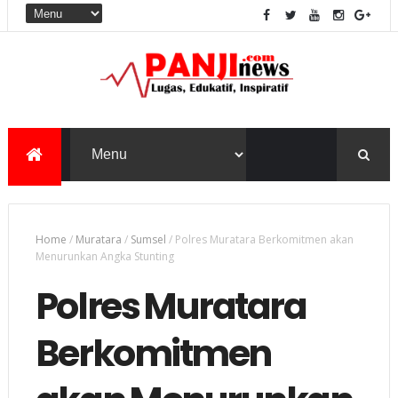
Home
/
Muratara
/
Sumsel
/
Polres Muratara Berkomitmen akan
Menurunkan Angka Stunting
Polres Muratara
Berkomitmen