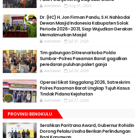
wartawan
Aug 01, 2026
Dr. (HC) H. Jon Firman Pandu, S.H. Nahkodai
Dewan Masjid Indonesia Kabupaten Solok
Periode 2026–2031, Siap Wujudkan Gerakan
Memakmurkan Masjid
wartawan
Jul 31, 2026
Tim gabungan Ditresnarkoba Polda
Sumbar-Polres Pasaman Barat gagalkan
peredaran puluhan paket ganja
wartawan
Jul 30, 2026
Operasi Sikat Singgalang 2026, Satreskrim
Polres Pasaman Barat Ungkap Tujuh Kasus
Tindak Pidana Kejahatan
wartawan
Jul 27, 2026
PROVINSI BENGKULU
Serahkan Paritrana Award, Gubernur Rohidin
Dorong Pelaku Usaha Berikan Perlindungan
Bagi Karyawan