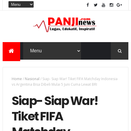
Home
/
Nasional
/
Siap- Siap War! Tiket FIFA Matchday Indonesia
vs Argentina Bisa Dibeli Mulai 5 Juni Cuma Lewat BRI
Siap- Siap War!
Tiket FIFA