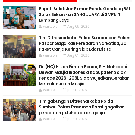
Bupati Solok Jon Firman Pandu Gandeng BSI
Solok Sukseskan SANG JUARA di SMPN 4
Lembang Jaya
wartawan
Aug 09, 2026
Tim Ditresnarkoba Polda Sumbar dan Polres
Pasbar Gagalkan Peredaran Narkotika, 30
Paket Ganja Kering Siap Edar Disita
wartawan
Aug 01, 2026
Dr. (HC) H. Jon Firman Pandu, S.H. Nahkodai
Dewan Masjid Indonesia Kabupaten Solok
Periode 2026–2031, Siap Wujudkan Gerakan
Memakmurkan Masjid
wartawan
Jul 31, 2026
Tim gabungan Ditresnarkoba Polda
Sumbar-Polres Pasaman Barat gagalkan
peredaran puluhan paket ganja
wartawan
Jul 30, 2026