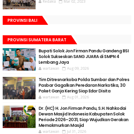
Redaksi
Mar 02, 2023
PROVINSI BALI
PROVINSI SUMATERA BARAT
Bupati Solok Jon Firman Pandu Gandeng BSI
Solok Sukseskan SANG JUARA di SMPN 4
Lembang Jaya
wartawan
Aug 09, 2026
Tim Ditresnarkoba Polda Sumbar dan Polres
Pasbar Gagalkan Peredaran Narkotika, 30
Paket Ganja Kering Siap Edar Disita
wartawan
Aug 01, 2026
Dr. (HC) H. Jon Firman Pandu, S.H. Nahkodai
Dewan Masjid Indonesia Kabupaten Solok
Periode 2026–2031, Siap Wujudkan Gerakan
Memakmurkan Masjid
wartawan
Jul 31, 2026