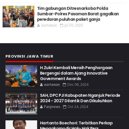
Tim gabungan Ditresnarkoba Polda
Sumbar-Polres Pasaman Barat gagalkan
peredaran puluhan paket ganja
wartawan
Jul 30, 2026
PROVINSI JAWA TIMUR
H.Zukri Kembali Meraih Penghargaan
Bergengsi dalam Ajang Innovative
Government Awards
wartawan
Dec 06, 2024
SAH, DPC PJI Kabupaten Nganjuk Periode
2024 - 2027 Dilantik Dan Dikukuhkan
Panjinews
Oct 24, 2024
Hartanto Boechori: Terbitkan Perkap
Mengakomodir Hak- Hak Pers