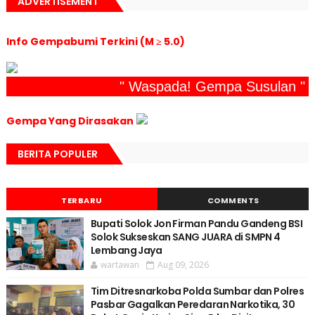
ADVERTISEMENT
Info Gempabumi Terkini (M ≥ 5.0)
" Waspada! Gempa Susulan "
Gempa Yang Dirasakan
BERITA POPULER
TERBARU
COMMENTS
Bupati Solok Jon Firman Pandu Gandeng BSI
Solok Sukseskan SANG JUARA di SMPN 4
Lembang Jaya
wartawan
Aug 09, 2026
Tim Ditresnarkoba Polda Sumbar dan Polres
Pasbar Gagalkan Peredaran Narkotika, 30