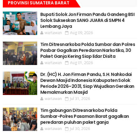
PROVINSI SUMATERA BARAT
Bupati Solok Jon Firman Pandu Gandeng BSI
Solok Sukseskan SANG JUARA di SMPN 4
Lembang Jaya
wartawan
Aug 09, 2026
Tim Ditresnarkoba Polda Sumbar dan Polres
Pasbar Gagalkan Peredaran Narkotika, 30
Paket Ganja Kering Siap Edar Disita
wartawan
Aug 01, 2026
Dr. (HC) H. Jon Firman Pandu, S.H. Nahkodai
Dewan Masjid Indonesia Kabupaten Solok
Periode 2026–2031, Siap Wujudkan Gerakan
Memakmurkan Masjid
wartawan
Jul 31, 2026
Tim gabungan Ditresnarkoba Polda
Sumbar-Polres Pasaman Barat gagalkan
peredaran puluhan paket ganja
wartawan
Jul 30, 2026