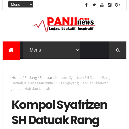
Home
/
Padang
/
Sumbar
/
Kompol Syafrizen SH Datuak Rang
Batuah Isi Pengajian Rutin IPHI Lengayang, Perkuat Ukhuwah
Jamaah Haji dan Umrah
Kompol Syafrizen
SH Datuak Rang