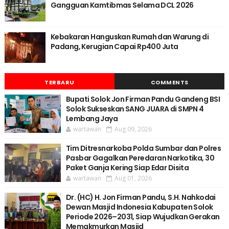
Gangguan Kamtibmas Selama DCL 2026
Kebakaran Hanguskan Rumah dan Warung di
Padang, Kerugian Capai Rp400 Juta
TERBARU
COMMENTS
Bupati Solok Jon Firman Pandu Gandeng BSI
Solok Sukseskan SANG JUARA di SMPN 4
Lembang Jaya
wartawan
Aug 09, 2026
Tim Ditresnarkoba Polda Sumbar dan Polres
Pasbar Gagalkan Peredaran Narkotika, 30
Paket Ganja Kering Siap Edar Disita
wartawan
Aug 01, 2026
Dr. (HC) H. Jon Firman Pandu, S.H. Nahkodai
Dewan Masjid Indonesia Kabupaten Solok
Periode 2026–2031, Siap Wujudkan Gerakan
Memakmurkan Masjid