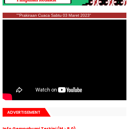
""Prakiraan Cuaca Sabtu 03 Maret 2023"
ADVERTISEMENT
Info Gempabumi Terkini (M ≥ 5.0)