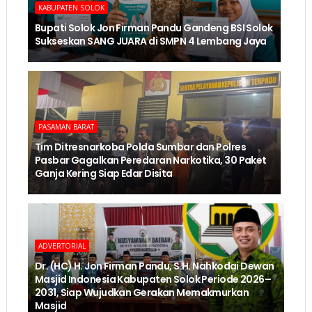
KABUPATEN SOLOK
Bupati Solok Jon Firman Pandu Gandeng BSI Solok
Sukseskan SANG JUARA di SMPN 4 Lembang Jaya
PASAMAN BARAT
Tim Ditresnarkoba Polda Sumbar dan Polres
Pasbar Gagalkan Peredaran Narkotika, 30 Paket
Ganja Kering Siap Edar Disita
ADVERTORIAL
Dr. (HC) H. Jon Firman Pandu, S.H. Nahkodai Dewan
Masjid Indonesia Kabupaten Solok Periode 2026–
2031, Siap Wujudkan Gerakan Memakmurkan
Masjid