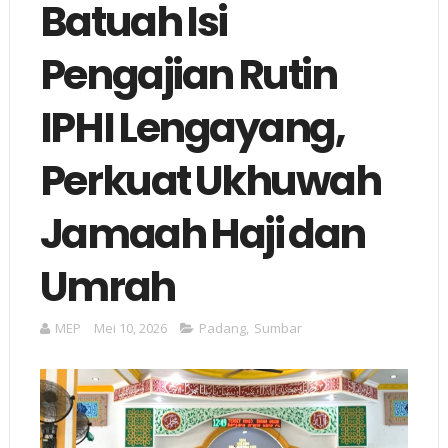
Batuah Isi
Pengajian Rutin
IPHI Lengayang,
Perkuat Ukhuwah
Jamaah Haji dan
Umrah
MEP
Mei 10, 2026
Padang
,
Sumbar