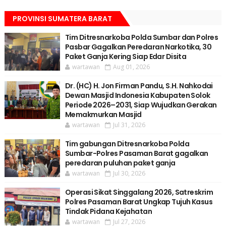
PROVINSI SUMATERA BARAT
Tim Ditresnarkoba Polda Sumbar dan Polres
Pasbar Gagalkan Peredaran Narkotika, 30
Paket Ganja Kering Siap Edar Disita
wartawan
Aug 01, 2026
Dr. (HC) H. Jon Firman Pandu, S.H. Nahkodai
Dewan Masjid Indonesia Kabupaten Solok
Periode 2026–2031, Siap Wujudkan Gerakan
Memakmurkan Masjid
wartawan
Jul 31, 2026
Tim gabungan Ditresnarkoba Polda
Sumbar-Polres Pasaman Barat gagalkan
peredaran puluhan paket ganja
wartawan
Jul 30, 2026
Operasi Sikat Singgalang 2026, Satreskrim
Polres Pasaman Barat Ungkap Tujuh Kasus
Tindak Pidana Kejahatan
wartawan
Jul 27, 2026