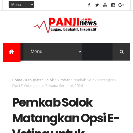
Home
/
Kabupaten Solok
/
Sumbar
/
Pemkab Solok Matangkan
Opsi E-Voting untuk Pilwana Serentak 2026
Pemkab Solok
Matangkan Opsi E-