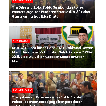
PASAMAN BARAT
Tim Ditresnarkoba Polda Sumbar dan Polres
Pasbar Gagalkan Peredaran Narkotika, 30 Paket
Ganja Kering Siap Edar Disita
ADVERTORIAL
Dr. (HC) H. Jon Firman Pandu, S.H. Nahkodai Dewan
Masjid Indonesia Kabupaten Solok Periode 2026–
2031, Siap Wujudkan Gerakan Memakmurkan
Masjid
PASAMAN BARAT
Tim gabungan Ditresnarkoba Polda Sumbar-
Polres Pasaman Barat gagalkan peredaran