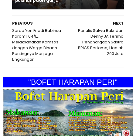
puluhan paket ganja
PREVIOUS
NEXT
Serda Yon Friadi Babinsa
Penulis Salwa Bakr dan
Koramil 04/LL
Denny JA Terima
Melaksanakan Komsos
Penghargaan Sastra
dengan Warga Binaan
BRICS Pertama, Hadiah
Pentingnya Menjaga
200 Juta
Lingkungan
"BOFET HARAPAN PERI"