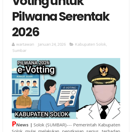
Voting untuk
Pilwana Serentak
2026
wartawan
Januari 24, 2026
Kabupaten Solok
,
Sumbar
P
News |
Solok (SUMBAR)--- Pemerintah Kabupaten
Solok mulai melakukan pengkajian serius terhadap