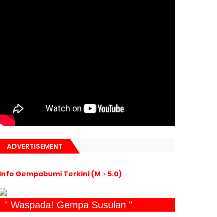
ADVERTISEMENT
Info Gempabumi Terkini (M ≥ 5.0)
" Waspada! Gempa Susulan "