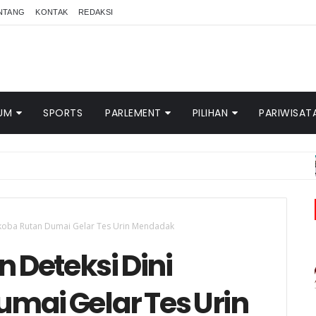
NTANG
KONTAK
REDAKSI
UM
SPORTS
PARLEMENT
PILIHAN
PARIWISAT
KABU
arkoba Rutan Dumai Gelar Tes Urin Mendadak
n Deteksi Dini
mai Gelar Tes Urin