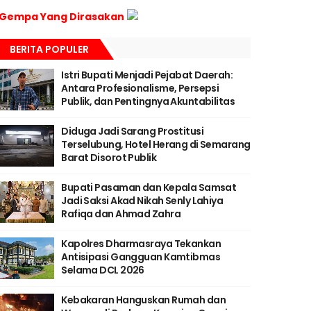
Gempa Yang Dirasakan
BERITA POPULER
Istri Bupati Menjadi Pejabat Daerah:
Antara Profesionalisme, Persepsi
Publik, dan Pentingnya Akuntabilitas
Diduga Jadi Sarang Prostitusi
Terselubung, Hotel Herang di Semarang
Barat Disorot Publik
Bupati Pasaman dan Kepala Samsat
Jadi Saksi Akad Nikah Senly Lahiya
Rafiqa dan Ahmad Zahra
Kapolres Dharmasraya Tekankan
Antisipasi Gangguan Kamtibmas
Selama DCL 2026
Kebakaran Hanguskan Rumah dan