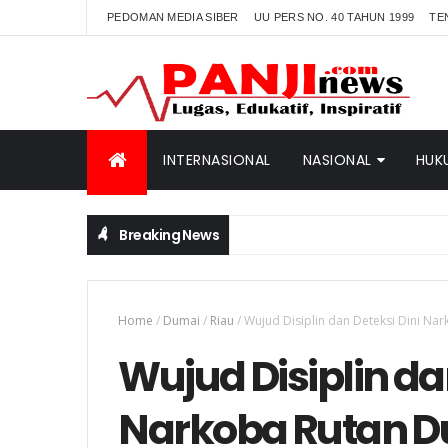
PEDOMAN MEDIA SIBER
UU PERS NO. 40 TAHUN 1999
TE
INTERNASIONAL
NASIONAL
HUK
Breaking News
Home
/
Dumai
/
Riau
/
Wujud Disiplin dan Deteksi Dini N
Wujud Disiplin da
Narkoba Rutan Du