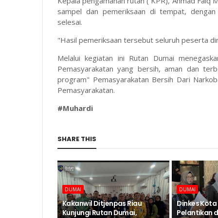
Kepala pengamanan rutan ( KPR), Ahmad Faiq M
sampel dan pemeriksaan di tempat, dengan 
selesai.
"Hasil pemeriksaan tersebut seluruh peserta d
Melalui kegiatan ini Rutan Dumai menegask
Pemasyarakatan yang bersih, aman dan terb
program" Pemasyarakatan Bersih Dari Narkoba 
Pemasyarakatan.
#Muhardi
SHARE THIS
DUMAI
DUMAI
Kakanwil Ditjenpas Riau
Dinkes Kota
Kunjungi Rutan Dumai,
Pelantikan 