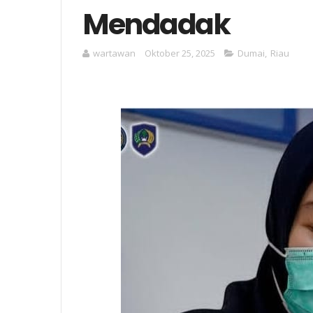
Mendadak
wartawan
Oktober 25, 2025
Dumai
,
Riau