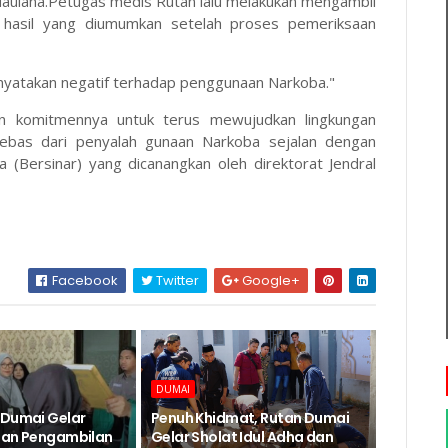
aulana.Petugas medis Rutan lalu melakukan mengambil
hasil yang diumumkan setelah proses pemeriksaan
inyatakan negatif terhadap penggunaan Narkoba."
an komitmennya untuk terus mewujudkan lingkungan
ebas dari penyalah gunaan Narkoba sejalan dengan
(Bersinar) yang dicanangkan oleh direktorat Jendral
Facebook
Twitter
Google+
DUMAI
 Dumai Gelar
Penuh Khidmat, Rutan Dumai
dan Pengambilan
Gelar Sholat Idul Adha dan