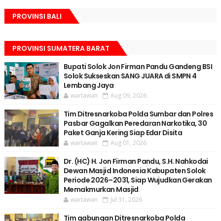
PROVINSI BALI
PROVINSI SUMATERA BARAT
Bupati Solok Jon Firman Pandu Gandeng BSI
Solok Sukseskan SANG JUARA di SMPN 4
Lembang Jaya
wartawan
Aug 09, 2026
Tim Ditresnarkoba Polda Sumbar dan Polres
Pasbar Gagalkan Peredaran Narkotika, 30
Paket Ganja Kering Siap Edar Disita
wartawan
Aug 01, 2026
Dr. (HC) H. Jon Firman Pandu, S.H. Nahkodai
Dewan Masjid Indonesia Kabupaten Solok
Periode 2026–2031, Siap Wujudkan Gerakan
Memakmurkan Masjid
wartawan
Jul 31, 2026
Tim gabungan Ditresnarkoba Polda