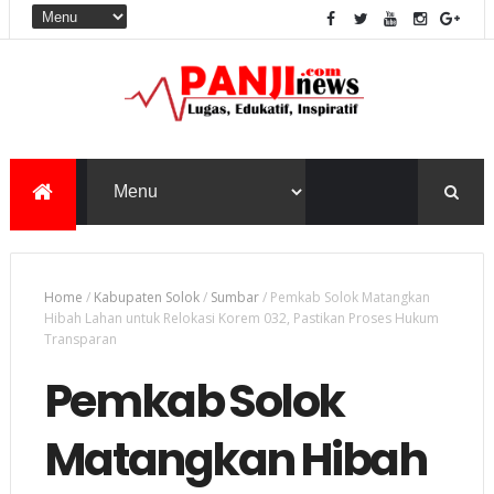
Home
/
Kabupaten Solok
/
Sumbar
/
Pemkab Solok Matangkan
Hibah Lahan untuk Relokasi Korem 032, Pastikan Proses Hukum
Transparan
Pemkab Solok
Matangkan Hibah