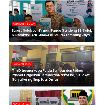
KABUPATEN SOLOK
Bupati Solok Jon Firman Pandu Gandeng BSI Solok
Sukseskan SANG JUARA di SMPN 4 Lembang Jaya
PASAMAN BARAT
Tim Ditresnarkoba Polda Sumbar dan Polres
Pasbar Gagalkan Peredaran Narkotika, 30 Paket
Ganja Kering Siap Edar Disita
ADVERTORIAL