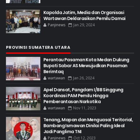
Kapolda Jatim, Media dan Organisasi
Wartawan Deklarasikan Pemilu Damai
Panjinews
Jan 29, 2024
PROVINSI SUMATERA UTARA
Perantau Pasaman Kota Medan Dukung
Bupati Sabar AS Mewujudkan Pasaman
Berimtaq
wartawan
Jan 26, 2024
Apel Dansat, Pangdam I/BB Singgung
Koordinasi PAM Pemilu Hingga
Pemberantasan Narkotika
wartawan
Nov 11, 2023
Tenang, Mapan dan Menguasai Teritorial,
Bambang Ismawan Dinilai Paling Ideal
Jadi Panglima TNI
Panjinews
Oct 12, 2023