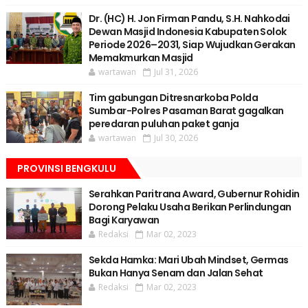
Dr. (HC) H. Jon Firman Pandu, S.H. Nahkodai
Dewan Masjid Indonesia Kabupaten Solok
Periode 2026–2031, Siap Wujudkan Gerakan
Memakmurkan Masjid
wartawan
Jul 31, 2026
Tim gabungan Ditresnarkoba Polda
Sumbar-Polres Pasaman Barat gagalkan
peredaran puluhan paket ganja
wartawan
Jul 30, 2026
PROVINSI BENGKULU
Serahkan Paritrana Award, Gubernur Rohidin
Dorong Pelaku Usaha Berikan Perlindungan
Bagi Karyawan
Redaksi
Mar 02, 2023
Sekda Hamka: Mari Ubah Mindset, Germas
Bukan Hanya Senam dan Jalan Sehat
Redaksi
Mar 02, 2023