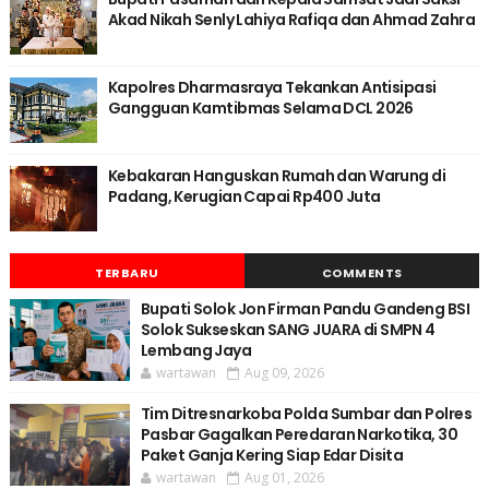
Akad Nikah Senly Lahiya Rafiqa dan Ahmad Zahra
Kapolres Dharmasraya Tekankan Antisipasi
Gangguan Kamtibmas Selama DCL 2026
Kebakaran Hanguskan Rumah dan Warung di
Padang, Kerugian Capai Rp400 Juta
TERBARU
COMMENTS
Bupati Solok Jon Firman Pandu Gandeng BSI
Solok Sukseskan SANG JUARA di SMPN 4
Lembang Jaya
wartawan
Aug 09, 2026
Tim Ditresnarkoba Polda Sumbar dan Polres
Pasbar Gagalkan Peredaran Narkotika, 30
Paket Ganja Kering Siap Edar Disita
wartawan
Aug 01, 2026