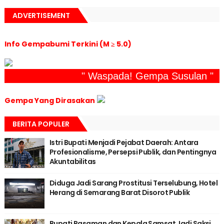
ADVERTISEMENT
Info Gempabumi Terkini (M ≥ 5.0)
" Waspada! Gempa Susulan "
Gempa Yang Dirasakan
BERITA POPULER
Istri Bupati Menjadi Pejabat Daerah: Antara
Profesionalisme, Persepsi Publik, dan Pentingnya
Akuntabilitas
Diduga Jadi Sarang Prostitusi Terselubung, Hotel
Herang di Semarang Barat Disorot Publik
Bupati Pasaman dan Kepala Samsat Jadi Saksi