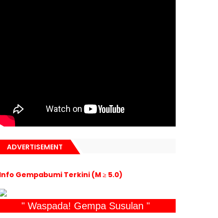
ADVERTISEMENT
Info Gempabumi Terkini (M ≥ 5.0)
" Waspada! Gempa Susulan "