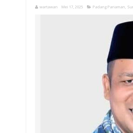
wartawan
Mei 17, 2025
Padang Pariaman
,
Su