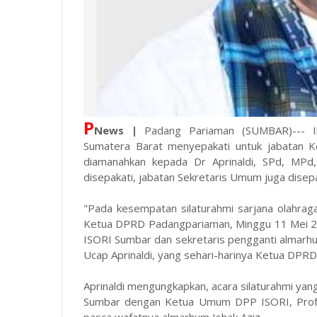
P
News |
Padang Pariaman (SUMBAR)--- Ik
Sumatera Barat menyepakati untuk jabatan 
diamanahkan kepada Dr Aprinaldi, SPd, MPd,
disepakati, jabatan Sekretaris Umum juga dise
"Pada kesempatan silaturahmi sarjana olahrag
Ketua DPRD Padangpariaman, Minggu 11 Mei 20
ISORI Sumbar dan sekretaris pengganti almarh
Ucap Aprinaldi, yang sehari-harinya Ketua DP
Aprinaldi mengungkapkan, acara silaturahmi yan
Sumbar dengan Ketua Umum DPP ISORI, Prof S
pasca wafatnya almarhum Ishak Aziz.