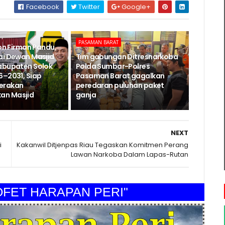
Facebook
Twitter
Google+
PASAMAN BARAT
Jon Firman Pandu,
ai Dewan Masjid
Tim gabungan Ditresnarkoba
abupaten Solok
Polda Sumbar-Polres
6–2031, Siap
Pasaman Barat gagalkan
erakan
peredaran puluhan paket
n Masjid
ganja
NEXT
i
Kakanwil Ditjenpas Riau Tegaskan Komitmen Perang
Lawan Narkoba Dalam Lapas-Rutan
T HARAPAN PERI"