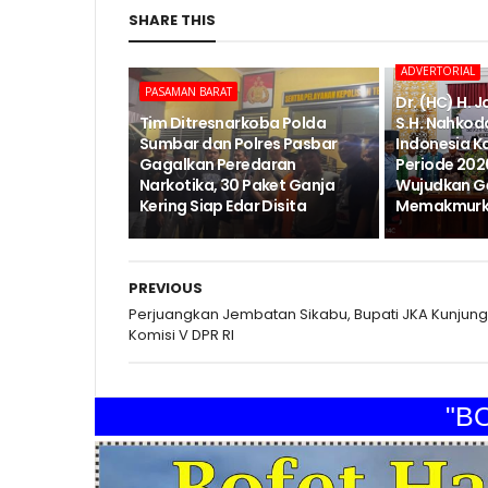
SHARE THIS
ADVERTORIAL
PASAMAN BARAT
Dr. (HC) H. 
Tim Ditresnarkoba Polda
S.H. Nahkod
Sumbar dan Polres Pasbar
Indonesia K
Gagalkan Peredaran
Periode 202
Narkotika, 30 Paket Ganja
Wujudkan G
Kering Siap Edar Disita
Memakmurka
PREVIOUS
Perjuangkan Jembatan Sikabu, Bupati JKA Kunjung
Komisi V DPR RI
"BOFE