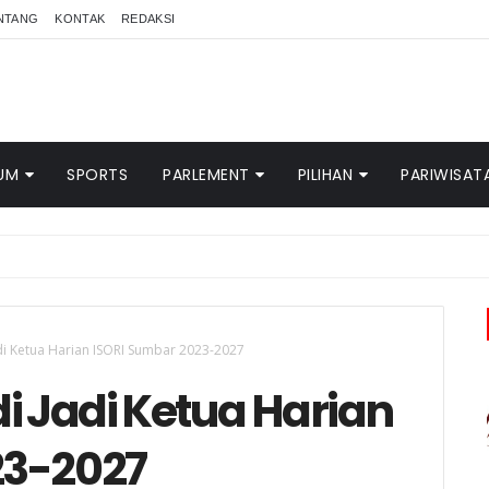
NTANG
KONTAK
REDAKSI
UM
SPORTS
PARLEMENT
PILIHAN
PARIWISAT
adi Ketua Harian ISORI Sumbar 2023-2027
i Jadi Ketua Harian
23-2027