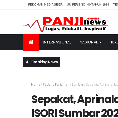
PEDOMAN MEDIA SIBER
UU PERS NO. 40 TAHUN 1999
TE
INTERNASIONAL
NASIONAL
HUK
Breaking News
Home
/
Padang Pariaman
/
Sumbar
/
Sepakat, Aprinaldi J
Sepakat, Aprinald
ISORI Sumbar 20