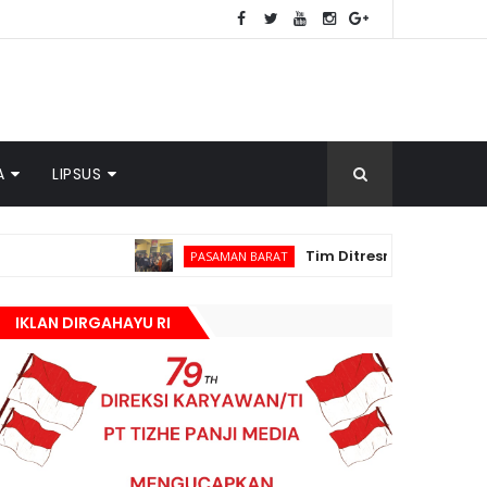
A
LIPSUS
Tim Ditresnarkoba Polda Sumbar da
PASAMAN BARAT
IKLAN DIRGAHAYU RI