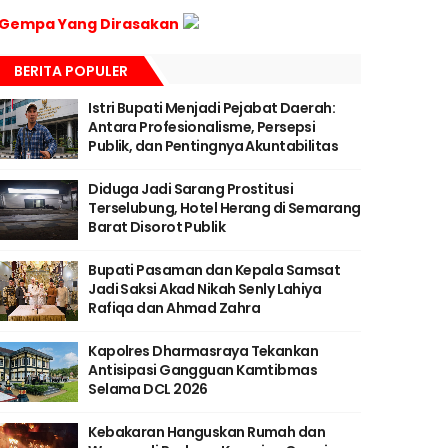
Gempa Yang Dirasakan
BERITA POPULER
Istri Bupati Menjadi Pejabat Daerah:
Antara Profesionalisme, Persepsi
Publik, dan Pentingnya Akuntabilitas
Diduga Jadi Sarang Prostitusi
Terselubung, Hotel Herang di Semarang
Barat Disorot Publik
Bupati Pasaman dan Kepala Samsat
Jadi Saksi Akad Nikah Senly Lahiya
Rafiqa dan Ahmad Zahra
Kapolres Dharmasraya Tekankan
Antisipasi Gangguan Kamtibmas
Selama DCL 2026
Kebakaran Hanguskan Rumah dan