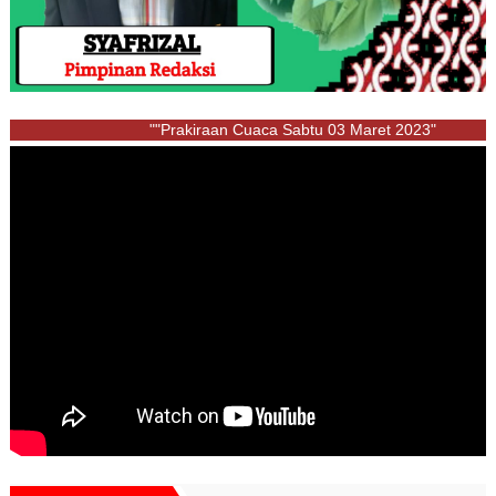
""Prakiraan Cuaca Sabtu 03 Maret 2023"