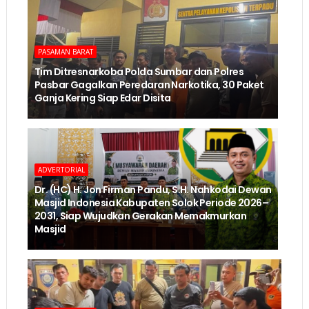
PASAMAN BARAT
Tim Ditresnarkoba Polda Sumbar dan Polres
Pasbar Gagalkan Peredaran Narkotika, 30 Paket
Ganja Kering Siap Edar Disita
ADVERTORIAL
Dr. (HC) H. Jon Firman Pandu, S.H. Nahkodai Dewan
Masjid Indonesia Kabupaten Solok Periode 2026–
2031, Siap Wujudkan Gerakan Memakmurkan
Masjid