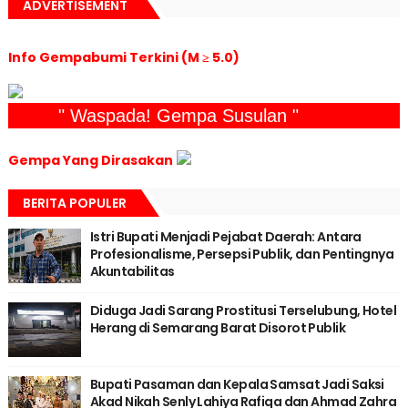
ADVERTISEMENT
Info Gempabumi Terkini (M ≥ 5.0)
" Waspada! Gempa Susulan "
Gempa Yang Dirasakan
BERITA POPULER
Istri Bupati Menjadi Pejabat Daerah: Antara
Profesionalisme, Persepsi Publik, dan Pentingnya
Akuntabilitas
Diduga Jadi Sarang Prostitusi Terselubung, Hotel
Herang di Semarang Barat Disorot Publik
Bupati Pasaman dan Kepala Samsat Jadi Saksi
Akad Nikah Senly Lahiya Rafiqa dan Ahmad Zahra