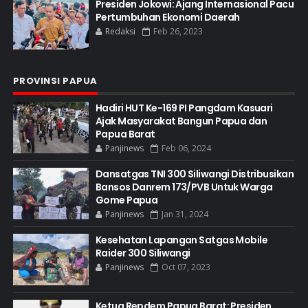
Presiden Jokowi: Ajang Internasional Pacu
Pertumbuhan Ekonomi Daerah
Redaksi
Feb 26, 2023
PROVINSI PAPUA
Hadiri HUT Ke-169 PI Pangdam Kasuari
Ajak Masyarakat Bangun Papua dan
Papua Barat
Panjinews
Feb 06, 2024
Dansatgas TNI 300 Siliwangi Distribusikan
Bansos Danrem 173/PVB Untuk Warga
Gome Papua
Panjinews
Jan 31, 2024
Kesehatan Lapangan Satgas Mobile
Raider 300 Siliwangi
Panjinews
Oct 07, 2023
Ketua Repdem Papua Barat: Presiden