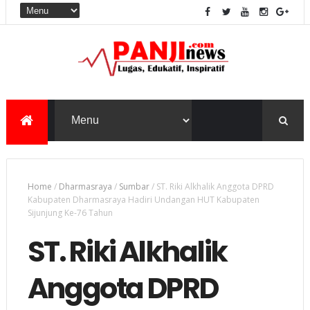
Home
/
Dharmasraya
/
Sumbar
/
ST. Riki Alkhalik Anggota DPRD
Kabupaten Dharmasraya Hadiri Undangan HUT Kabupaten
Sijunjung Ke-76 Tahun
ST. Riki Alkhalik
Anggota DPRD