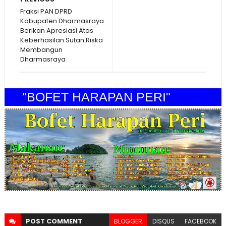
Fraksi PAN DPRD
Kabupaten Dharmasraya
Berikan Apresiasi Atas
Keberhasilan Sutan Riska
Membangun
Dharmasraya
"BOFET HARAPAN PERI"
POST
COMMENT
BLOGGER
DISQUS
FACEBOOK