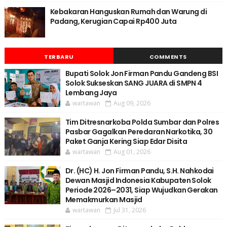
Kebakaran Hanguskan Rumah dan Warung di
Padang, Kerugian Capai Rp400 Juta
TERBARU
COMMENTS
Bupati Solok Jon Firman Pandu Gandeng BSI
Solok Sukseskan SANG JUARA di SMPN 4
Lembang Jaya
wartawan
Aug 09, 2026
Tim Ditresnarkoba Polda Sumbar dan Polres
Pasbar Gagalkan Peredaran Narkotika, 30
Paket Ganja Kering Siap Edar Disita
wartawan
Aug 01, 2026
Dr. (HC) H. Jon Firman Pandu, S.H. Nahkodai
Dewan Masjid Indonesia Kabupaten Solok
Periode 2026–2031, Siap Wujudkan Gerakan
Memakmurkan Masjid
wartawan
Jul 31, 2026