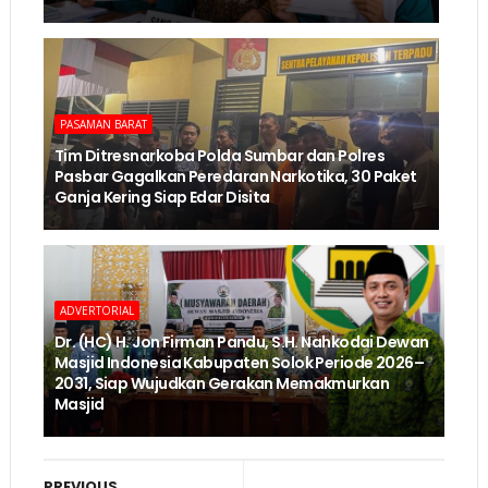
PASAMAN BARAT
Tim Ditresnarkoba Polda Sumbar dan Polres
Pasbar Gagalkan Peredaran Narkotika, 30 Paket
Ganja Kering Siap Edar Disita
ADVERTORIAL
Dr. (HC) H. Jon Firman Pandu, S.H. Nahkodai Dewan
Masjid Indonesia Kabupaten Solok Periode 2026–
2031, Siap Wujudkan Gerakan Memakmurkan
Masjid
PREVIOUS