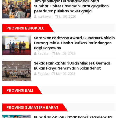
Tim gabungan Ditresnarkoba Polda
Sumbar-Polres Pasaman Barat gagalkan
peredaran puluhan paket ganja
wartawan
Jul 30, 2026
PROVINSI BENGKULU
Serahkan Paritrana Award, Gubernur Rohidin
Dorong Pelaku Usaha Berikan Perlindungan
Bagi Karyawan
Redaksi
Mar 02, 2023
Sekda Hamka: Mari Ubah Mindset, Germas
Bukan Hanya Senam dan Jalan Sehat
Redaksi
Mar 02, 2023
PROVINSI BALI
PROVINSI SUMATERA BARAT
Bupati Solok Jon Firman Pandu Gandeng BSI