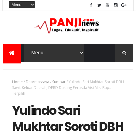
Home
/
Dharmasraya
/
Sumbar
/
Yulindo Sari Mukhtar Soroti DBH
Sawit Keluar Daerah, DPRD Dukung Perusda Visi Misi Bupati
Terpilih
Yulindo Sari
Mukhtar Soroti DBH