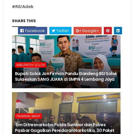
#Ril/Adek
SHARE THIS
Facebook
Twitter
Google+
KABUPATEN SOLOK
Bupati Solok Jon Firman Pandu Gandeng BSI Solok
Sukseskan SANG JUARA di SMPN 4 Lembang Jaya
PASAMAN BARAT
Tim Ditresnarkoba Polda Sumbar dan Polres
Pasbar Gagalkan Peredaran Narkotika, 30 Paket