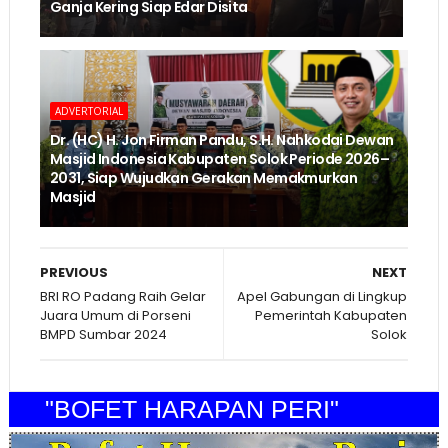
Ganja Kering Siap Edar Disita
ADVERTORIAL
Dr. (HC) H. Jon Firman Pandu, S.H. Nahkodai Dewan
Masjid Indonesia Kabupaten Solok Periode 2026–
2031, Siap Wujudkan Gerakan Memakmurkan
Masjid
PREVIOUS
NEXT
BRI RO Padang Raih Gelar
Apel Gabungan di Lingkup
Juara Umum di Porseni
Pemerintah Kabupaten
BMPD Sumbar 2024
Solok
"BOFET HARAPAN PERI"