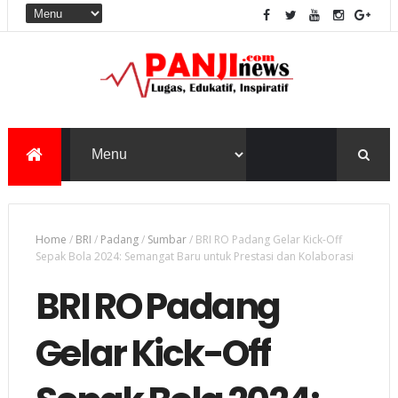
Home
/
BRI
/
Padang
/
Sumbar
/
BRI RO Padang Gelar Kick-Off
Sepak Bola 2024: Semangat Baru untuk Prestasi dan Kolaborasi
BRI RO Padang
Gelar Kick-Off