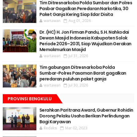
Tim Ditresnarkoba Polda Sumbar dan Polres
Pasbar Gagalkan Peredaran Narkotika, 30
Paket Ganja Kering Siap Edar Disita
wartawan
Aug 01, 2026
Dr. (HC) H. Jon Firman Pandu, S.H. Nahkodai
Dewan Masjid Indonesia Kabupaten Solok
Periode 2026–2031, Siap Wujudkan Gerakan
Memakmurkan Masjid
wartawan
Jul 31, 2026
Tim gabungan Ditresnarkoba Polda
Sumbar-Polres Pasaman Barat gagalkan
peredaran puluhan paket ganja
wartawan
Jul 30, 2026
PROVINSI BENGKULU
Serahkan Paritrana Award, Gubernur Rohidin
Dorong Pelaku Usaha Berikan Perlindungan
Bagi Karyawan
Redaksi
Mar 02, 2023