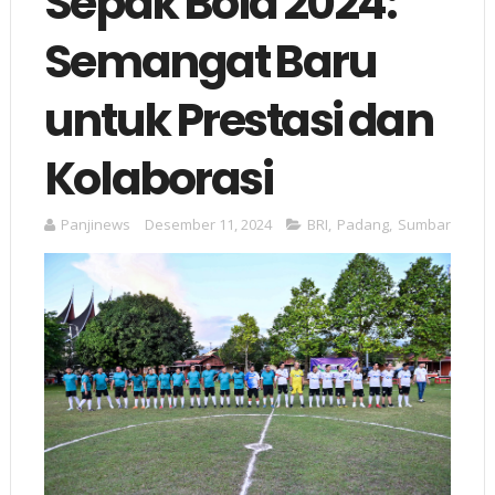
Sepak Bola 2024:
Semangat Baru
untuk Prestasi dan
Kolaborasi
Panjinews
Desember 11, 2024
BRI
,
Padang
,
Sumbar