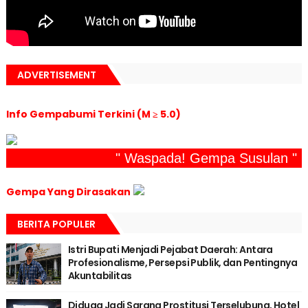
ADVERTISEMENT
Info Gempabumi Terkini (M ≥ 5.0)
" Waspada! Gempa Susulan "
Gempa Yang Dirasakan
BERITA POPULER
Istri Bupati Menjadi Pejabat Daerah: Antara
Profesionalisme, Persepsi Publik, dan Pentingnya
Akuntabilitas
Diduga Jadi Sarang Prostitusi Terselubung, Hotel