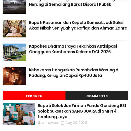
Herang di Semarang Barat Disorot Publik
Bupati Pasaman dan Kepala Samsat Jadi Saksi
Akad Nikah Senly Lahiya Rafiqa dan Ahmad Zahra
Kapolres Dharmasraya Tekankan Antisipasi
Gangguan Kamtibmas Selama DCL 2026
Kebakaran Hanguskan Rumah dan Warung di
Padang, Kerugian Capai Rp400 Juta
TERBARU
COMMENTS
Bupati Solok Jon Firman Pandu Gandeng BSI
Solok Sukseskan SANG JUARA di SMPN 4
Lembang Jaya
wartawan
Aug 09, 2026