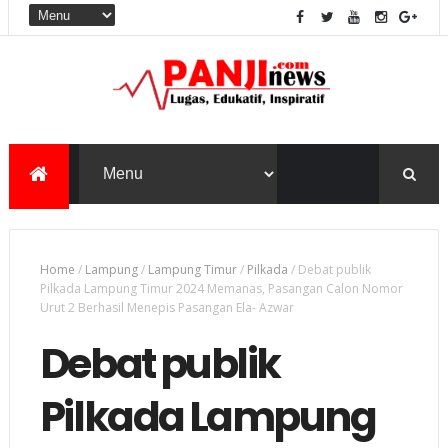
Home
/
Lampung
/
Lampung Timur
/
Pilkada
/
Debat publik
Pilkada Lampung Timur 2024 Memanas, Pasangan Calon Nomor
Urut 2 Berhasil Menepis Pasangan Ela- Azwar
Debat publik
Pilkada Lampung