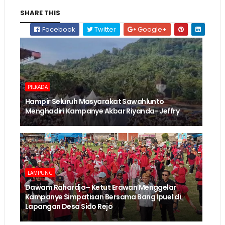
SHARE THIS
Facebook
Twitter
Google+
PILKADA
Hampir Seluruh Masyarakat Sawahlunto
Menghadiri Kampanye Akbar Riyanda- Jeffry
LAMPUNG
Dawam Rahardjo– Ketut Erawan Menggelar
Kampanye Simpatisan Bersama Bang Ipuel di
Lapangan Desa Sido Rejo