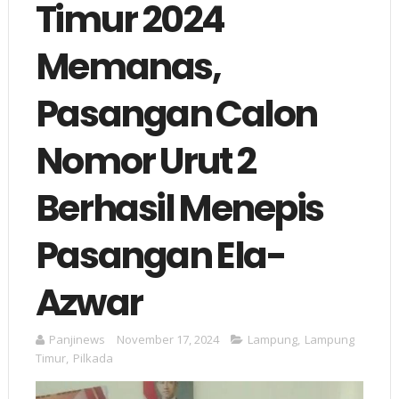
Timur 2024
Memanas,
Pasangan Calon
Nomor Urut 2
Berhasil Menepis
Pasangan Ela-
Azwar
Panjinews
November 17, 2024
Lampung
,
Lampung
Timur
,
Pilkada