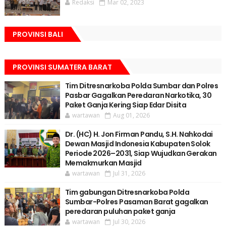
Redaksi
Mar 02, 2023
PROVINSI BALI
PROVINSI SUMATERA BARAT
Tim Ditresnarkoba Polda Sumbar dan Polres
Pasbar Gagalkan Peredaran Narkotika, 30
Paket Ganja Kering Siap Edar Disita
wartawan
Aug 01, 2026
Dr. (HC) H. Jon Firman Pandu, S.H. Nahkodai
Dewan Masjid Indonesia Kabupaten Solok
Periode 2026–2031, Siap Wujudkan Gerakan
Memakmurkan Masjid
wartawan
Jul 31, 2026
Tim gabungan Ditresnarkoba Polda
Sumbar-Polres Pasaman Barat gagalkan
peredaran puluhan paket ganja
wartawan
Jul 30, 2026