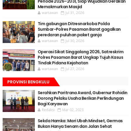
Periode 2026–2031, Siap Wujudkan Gerakan
Memakmurkan Masjid
wartawan
Jul 31, 2026
Tim gabungan Ditresnarkoba Polda
Sumbar-Polres Pasaman Barat gagalkan
peredaran puluhan paket ganja
wartawan
Jul 30, 2026
Operasi Sikat Singgalang 2026, Satreskrim
Polres Pasaman Barat Ungkap Tujuh Kasus
Tindak Pidana Kejahatan
wartawan
Jul 27, 2026
PROVINSI BENGKULU
Serahkan Paritrana Award, Gubernur Rohidin
Dorong Pelaku Usaha Berikan Perlindungan
Bagi Karyawan
Redaksi
Mar 02, 2023
Sekda Hamka: Mari Ubah Mindset, Germas
Bukan Hanya Senam dan Jalan Sehat