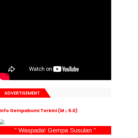
ADVERTISEMENT
Info Gempabumi Terkini (M ≥ 5.0)
" Waspada! Gempa Susulan "