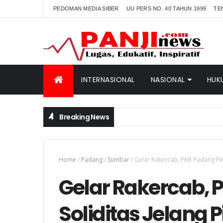
PEDOMAN MEDIA SIBER
UU PERS NO. 40 TAHUN 1999
TE
INTERNASIONAL
NASIONAL
HUK
Breaking News
Home
/
Padang
/
Sumbar
/
Gelar Rakercab, PKB Padang Per
Gelar Rakercab, 
Soliditas Jelang 