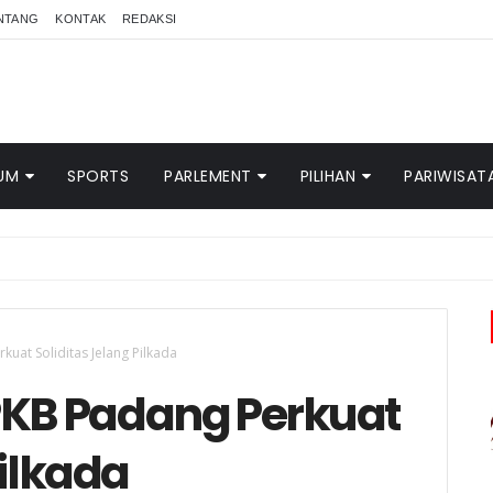
NTANG
KONTAK
REDAKSI
UM
SPORTS
PARLEMENT
PILIHAN
PARIWISAT
kuat Soliditas Jelang Pilkada
PKB Padang Perkuat
Pilkada