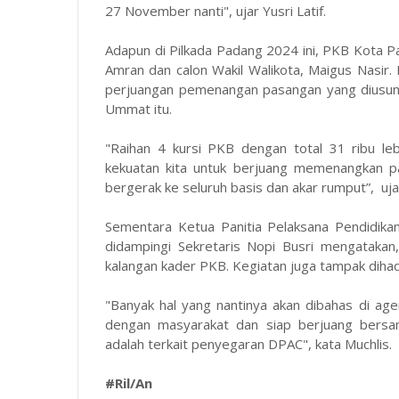
27 November nanti", ujar Yusri Latif.
Adapun di Pilkada Padang 2024 ini, PKB Kota 
Amran dan calon Wakil Walikota, Maigus Nasir.
perjuangan pemenangan pasangan yang diusung
Ummat itu.
"Raihan 4 kursi PKB dengan total 31 ribu leb
kekuatan kita untuk berjuang memenangkan p
bergerak ke seluruh basis dan akar rumput”, ujar
Sementara Ketua Panitia Pelaksana Pendidika
didampingi Sekretaris Nopi Busri mengatakan, 
kalangan kader PKB. Kegiatan juga tampak dihad
"Banyak hal yang nantinya akan dibahas di ag
dengan masyarakat dan siap berjuang bersa
adalah terkait penyegaran DPAC", kata Muchlis.
#Ril/An