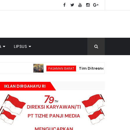
A
LIPSUS
Tim Ditresnarkoba Polda Sumbar dan 
PASAMAN BARAT
IKLAN DIRGAHAYU RI