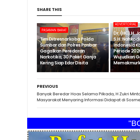
SHARE THIS
ADVERTORIAL
PASAMAN BARAT
Dr. (HC) H. 
Tim Ditresnarkoba Polda
S.H. Nahkod
Sumbar dan Polres Pasbar
Indonesia K
Gagalkan Peredaran
Periode 202
Narkotika, 30 Paket Ganja
Wujudkan G
Kering Siap Edar Disita
Memakmurka
PREVIOUS
Banyak Beredar Hoax Selama Pilkada, H Zukri Mint
Masyarakat Menyaring Informasi Didapat di Sosm
"BOFE