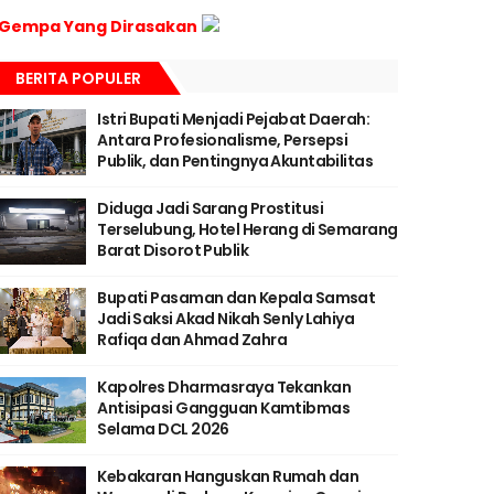
Gempa Yang Dirasakan
BERITA POPULER
Istri Bupati Menjadi Pejabat Daerah:
Antara Profesionalisme, Persepsi
Publik, dan Pentingnya Akuntabilitas
Diduga Jadi Sarang Prostitusi
Terselubung, Hotel Herang di Semarang
Barat Disorot Publik
Bupati Pasaman dan Kepala Samsat
Jadi Saksi Akad Nikah Senly Lahiya
Rafiqa dan Ahmad Zahra
Kapolres Dharmasraya Tekankan
Antisipasi Gangguan Kamtibmas
Selama DCL 2026
Kebakaran Hanguskan Rumah dan