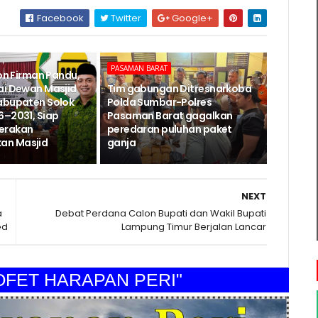
Facebook
Twitter
Google+
PASAMAN BARAT
Jon Firman Pandu,
ai Dewan Masjid
Tim gabungan Ditresnarkoba
abupaten Solok
Polda Sumbar-Polres
6–2031, Siap
Pasaman Barat gagalkan
erakan
peredaran puluhan paket
n Masjid
ganja
NEXT
a
Debat Perdana Calon Bupati dan Wakil Bupati
ed
Lampung Timur Berjalan Lancar
T HARAPAN PERI"