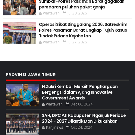
Sumbar-Polres Pasaman Barat gagalkan
peredaran puluhan paket ganja
wartawan
Jul 30, 2026
Operasi Sikat Singgalang 2026, Satreskrim
Polres Pasaman Barat Ungkap Tujuh Kasus
Tindak Pidana Kejahatan
wartawan
Jul 27, 2026
PROVINSI JAWA TIMUR
H.Zukri Kembali Meraih Penghargaan
Bergengsi dalam Ajang Innovative
Government Awards
wartawan
Dec 06, 2024
SAH, DPC PJI Kabupaten Nganjuk Periode
2024 - 2027 Dilantik Dan Dikukuhkan
Panjinews
Oct 24, 2024