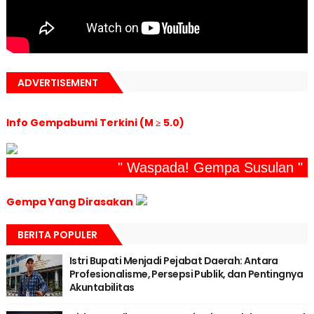
ADVERTISEMENT
Info Gempabumi Terkini (M ≥ 5.0)
" Waspada! Gempa Susulan "
Gempa Yang Dirasakan
BERITA POPULER
Istri Bupati Menjadi Pejabat Daerah: Antara
Profesionalisme, Persepsi Publik, dan Pentingnya
Akuntabilitas