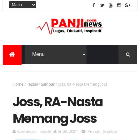
Home
/
Pessel
/
Sumbar
/
Joss, RA-Nasta Memang Joss
Joss, RA-Nasta
Memang Joss
wartawan
September 03, 2024
Pessel
,
Sumbar