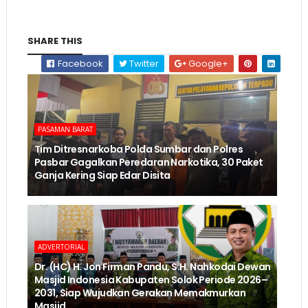
SHARE THIS
Facebook
Twitter
Google+
PASAMAN BARAT
Tim Ditresnarkoba Polda Sumbar dan Polres
Pasbar Gagalkan Peredaran Narkotika, 30 Paket
Ganja Kering Siap Edar Disita
ADVERTORIAL
Dr. (HC) H. Jon Firman Pandu, S.H. Nahkodai Dewan
Masjid Indonesia Kabupaten Solok Periode 2026–
2031, Siap Wujudkan Gerakan Memakmurkan
Masjid