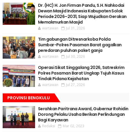
Dr. (HC) H. Jon Firman Pandu, S.H. Nahkodai
Dewan Masjid Indonesia Kabupaten Solok
Periode 2026–2031, Siap Wujudkan Gerakan
Memakmurkan Masjid
wartawan
Jul 31, 2026
Tim gabungan Ditresnarkoba Polda
Sumbar-Polres Pasaman Barat gagalkan
peredaran puluhan paket ganja
wartawan
Jul 30, 2026
Operasi Sikat Singgalang 2026, Satreskrim
Polres Pasaman Barat Ungkap Tujuh Kasus
Tindak Pidana Kejahatan
wartawan
Jul 27, 2026
PROVINSI BENGKULU
Serahkan Paritrana Award, Gubernur Rohidin
Dorong Pelaku Usaha Berikan Perlindungan
Bagi Karyawan
Redaksi
Mar 02, 2023