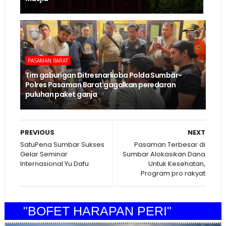
PASAMAN BARAT
Tim gabungan Ditresnarkoba Polda Sumbar-
Polres Pasaman Barat gagalkan peredaran
puluhan paket ganja
PREVIOUS
NEXT
SatuPena Sumbar Sukses
Pasaman Terbesar di
Gelar Seminar
Sumbar Alokasikan Dana
Internasional Yu Dafu
Untuk Kesehatan,
Program pro rakyat
"BOFET HARAPAN PERI"