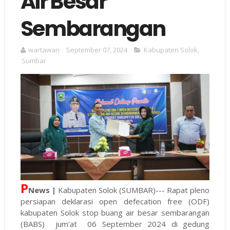
Air Besar
Sembarangan
wartawan
September 07, 2024
Kabupaten Solok
,
Sumbar
P
News |
Kabupaten Solok (SUMBAR)--- Rapat pleno
persiapan deklarasi open defecation free (ODF)
kabupaten Solok stop buang air besar sembarangan
(BABS) jum'at 06 September 2024 di gedung