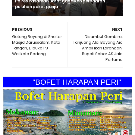
Polres Pasaman Barat gagalkan peredaran
puluhan paket ganja
PREVIOUS
NEXT
Gotong Royong di Shelter
Disambut Gembira,
Masjid Darussalam, Koto
Tanjuang Alai Bayang Aia
Tangah, Dibuka PJ
Ambil Ikan Larangan,
Walikota Padang
Bupati Sabar AS Jala
Pertama
"BOFET HARAPAN PERI"