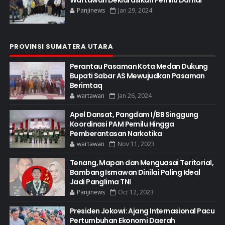
Wartawan Deklarasikan Pemilu Damai
Panjinews
Jan 29, 2024
PROVINSI SUMATERA UTARA
Perantau Pasaman Kota Medan Dukung
Bupati Sabar AS Mewujudkan Pasaman
Berimtaq
wartawan
Jan 26, 2024
Apel Dansat, Pangdam I/BB Singgung
Koordinasi PAM Pemilu Hingga
Pemberantasan Narkotika
wartawan
Nov 11, 2023
Tenang, Mapan dan Menguasai Teritorial,
Bambang Ismawan Dinilai Paling Ideal
Jadi Panglima TNI
Panjinews
Oct 12, 2023
Presiden Jokowi: Ajang Internasional Pacu
Pertumbuhan Ekonomi Daerah