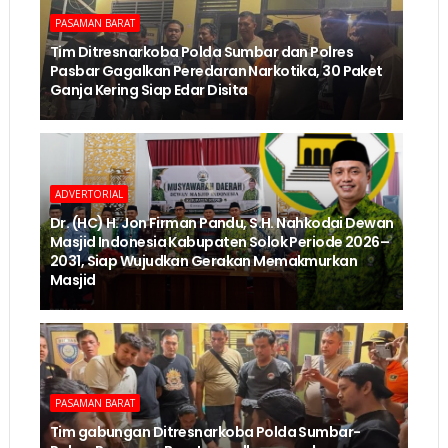
PASAMAN BARAT
Tim Ditresnarkoba Polda Sumbar dan Polres
Pasbar Gagalkan Peredaran Narkotika, 30 Paket
Ganja Kering Siap Edar Disita
ADVERTORIAL
Dr. (HC) H. Jon Firman Pandu, S.H. Nahkodai Dewan
Masjid Indonesia Kabupaten Solok Periode 2026–
2031, Siap Wujudkan Gerakan Memakmurkan
Masjid
PASAMAN BARAT
Tim gabungan Ditresnarkoba Polda Sumbar-