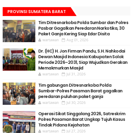
PROVINSI SUMATERA BARAT
Tim Ditresnarkoba Polda Sumbar dan Polres
Pasbar Gagalkan Peredaran Narkotika, 30
Paket Ganja Kering Siap Edar Disita
wartawan
Aug 01, 2026
Dr. (HC) H. Jon Firman Pandu, S.H. Nahkodai
Dewan Masjid Indonesia Kabupaten Solok
Periode 2026–2031, Siap Wujudkan Gerakan
Memakmurkan Masjid
wartawan
Jul 31, 2026
Tim gabungan Ditresnarkoba Polda
Sumbar-Polres Pasaman Barat gagalkan
peredaran puluhan paket ganja
wartawan
Jul 30, 2026
Operasi Sikat Singgalang 2026, Satreskrim
Polres Pasaman Barat Ungkap Tujuh Kasus
Tindak Pidana Kejahatan
wartawan
Jul 27, 2026