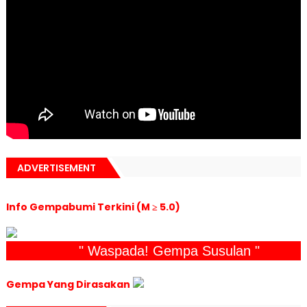
ADVERTISEMENT
Info Gempabumi Terkini (M ≥ 5.0)
" Waspada! Gempa Susulan "
Gempa Yang Dirasakan