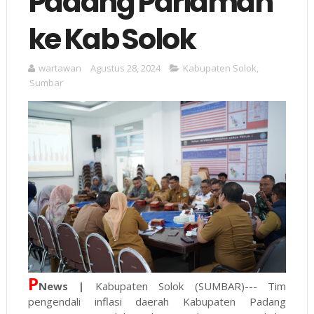
Padang Pariaman
ke Kab Solok
wartawan
Agustus 28, 2024
Kabupaten Solok
,
Sumbar
P
News |
Kabupaten Solok (SUMBAR)--- Tim
pengendali inflasi daerah Kabupaten Padang