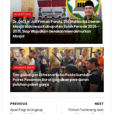
ADVERTORIAL
Dr. (HC) H. Jon Firman Pandu, S.H. Nahkodai Dewan
Masjid Indonesia Kabupaten Solok Periode 2026–
2031, Siap Wujudkan Gerakan Memakmurkan
Masjid
PASAMAN BARAT
Tim gabungan Ditresnarkoba Polda Sumbar-
Polres Pasaman Barat gagalkan peredaran
puluhan paket ganja
PREVIOUS
NEXT
Apel Pagi di Lingkup
Pohon Tumbang dan