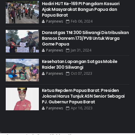
Hadiri HUT Ke-169 PI Pangdam Kasuari
Ajak Masyarakat Bangun Papua dan
Papua Barat
Panjinews
Feb 06, 2024
Dansatgas TNI 300 Siliwangi Distribusikan
Bansos Danrem 173/PVB Untuk Warga
Gome Papua
Panjinews
Jan 31, 2024
Kesehatan Lapangan Satgas Mobile
Raider 300 Siliwangi
Panjinews
Oct 07, 2023
Ketua Repdem Papua Barat: Presiden
Jokowi Harus Tunjuk ASN Senior Sebagai
PJ. Gubernur Papua Barat
Panjinews
Apr 16, 2023
Created By
ThemeXpose