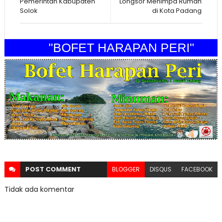
Pemerintah Kabupaten
Longsor Menimpa Rumah
Solok
di Kota Padang
"BOFET HARAPAN PERI"
POST
COMMENT
BLOGGER
DISQUS
FACEBOOK
Tidak ada komentar