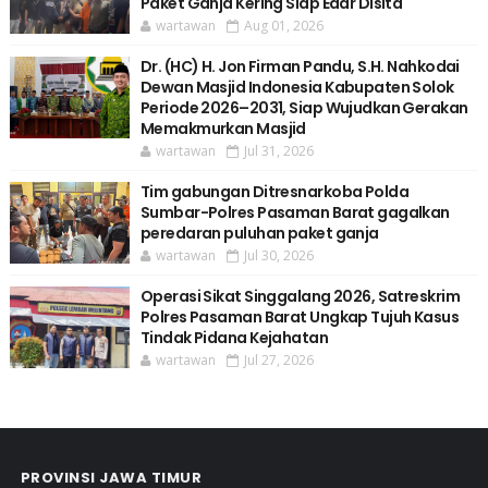
Paket Ganja Kering Siap Edar Disita
wartawan
Aug 01, 2026
Dr. (HC) H. Jon Firman Pandu, S.H. Nahkodai
Dewan Masjid Indonesia Kabupaten Solok
Periode 2026–2031, Siap Wujudkan Gerakan
Memakmurkan Masjid
wartawan
Jul 31, 2026
Tim gabungan Ditresnarkoba Polda
Sumbar-Polres Pasaman Barat gagalkan
peredaran puluhan paket ganja
wartawan
Jul 30, 2026
Operasi Sikat Singgalang 2026, Satreskrim
Polres Pasaman Barat Ungkap Tujuh Kasus
Tindak Pidana Kejahatan
wartawan
Jul 27, 2026
PROVINSI JAWA TIMUR