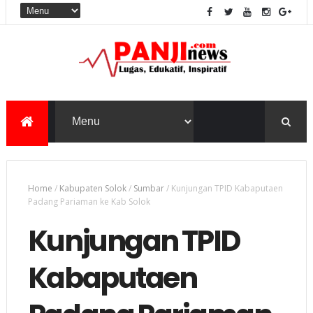
Home
/
Kabupaten Solok
/
Sumbar
/
Kunjungan TPID Kabaputaen
Padang Pariaman ke Kab Solok
Kunjungan TPID
Kabaputaen