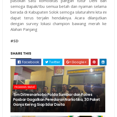
pasokan satu komoditas pangan tutur Deni dan
semoga Bapak/Ibu semua betah dan nyaman selama
berada di Kabupaten Solok semoga silaturahmi kita ini
dapat terus terjalin hendaknya. Acara dilanjutkan
dengan survey lokasi champion bawang merah ke
Alahan Panjang
#SD
SHARE THIS
Facebook
Twitter
Google+
PASAMAN BARAT
Tim Ditresnarkoba Polda Sumbar dan Polres
Pasbar Gagalkan Peredaran Narkotika, 30 Paket
Ganja Kering Siap Edar Disita