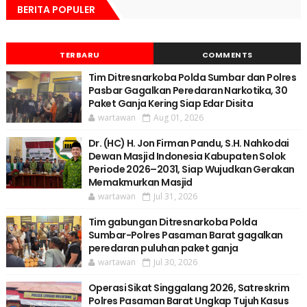
BERITA POPULER
TERBARU
COMMENTS
Tim Ditresnarkoba Polda Sumbar dan Polres
Pasbar Gagalkan Peredaran Narkotika, 30
Paket Ganja Kering Siap Edar Disita
wartawan
Aug 01, 2026
Dr. (HC) H. Jon Firman Pandu, S.H. Nahkodai
Dewan Masjid Indonesia Kabupaten Solok
Periode 2026–2031, Siap Wujudkan Gerakan
Memakmurkan Masjid
wartawan
Jul 31, 2026
Tim gabungan Ditresnarkoba Polda
Sumbar-Polres Pasaman Barat gagalkan
peredaran puluhan paket ganja
wartawan
Jul 30, 2026
Operasi Sikat Singgalang 2026, Satreskrim
Polres Pasaman Barat Ungkap Tujuh Kasus