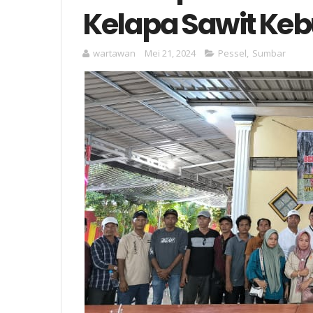
Kelapa Sawit Ke
wartawan
Mei 21, 2024
Pessel
,
Sumbar