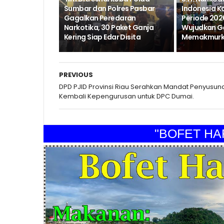
Sumbar dan Polres Pasbar
Indonesia K
Gagalkan Peredaran
Periode 202
Narkotika, 30 Paket Ganja
Wujudkan G
Kering Siap Edar Disita
Memakmurka
PREVIOUS
DPD PJID Provinsi Riau Serahkan Mandat Penyusun
Kembali Kepengurusan untuk DPC Dumai.
"BOFET HARAP