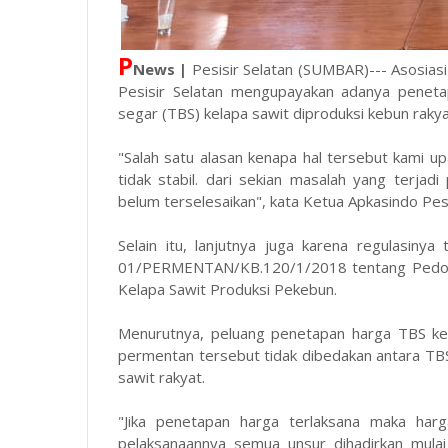
P
News |
Pesisir Selatan (SUMBAR)--- Asosias
Pesisir Selatan mengupayakan adanya penet
segar (TBS) kelapa sawit diproduksi kebun raky
"Salah satu alasan kenapa hal tersebut kami u
tidak stabil. dari sekian masalah yang terja
belum terselesaikan", kata Ketua Apkasindo Pesis
Selain itu, lanjutnya juga karena regulasiny
01/PERMENTAN/KB.120/1/2018 tentang Pedom
Kelapa Sawit Produksi Pekebun.
Menurutnya, peluang penetapan harga TBS ke
permentan tersebut tidak dibedakan antara TB
sawit rakyat.
"Jika penetapan harga terlaksana maka harg
pelaksanaannya semua unsur dihadirkan mulai