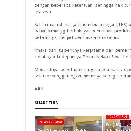
dengan beberapa ketentuan, sehingga naik turun
jelasnya.
Selain masalah harga tandan buah segar (TBS) 
bahan kimia yg berbahaya, penurunan produksi
petani juga menjadi permasalahan saat ini.
"maka dari itu perlunya kerjasama dari pemeri
tepat agar kedepannya Petani Kelapa Sawit lebih
Menurutnya penetapan harga mesti harus dipe
Selatan menggatungkan hidupnya sebagai petani 
#Ril
SHARE THIS
ADVERTORIAL
PASAMAN BARAT
Dr. (HC) H. 
Tim Ditresnarkoba Polda
S.H. Nahkod