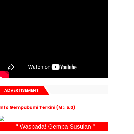
ADVERTISEMENT
Info Gempabumi Terkini (M ≥ 5.0)
" Waspada! Gempa Susulan "