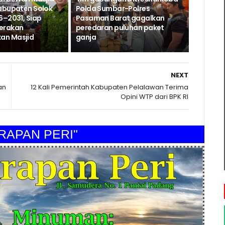
abupaten Solok
Polda Sumbar-Polres
6–2031, Siap
Pasaman Barat gagalkan
erakan
peredaran puluhan paket
n Masjid
ganja
NEXT
an
12 Kali Pemerintah Kabupaten Pelalawan Terima
Opini WTP dari BPK RI
AN PERI"