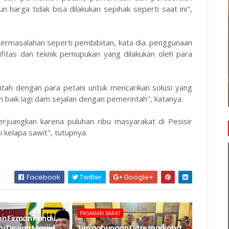
 harga tidak bisa dilakukan sepihak seperti saat ini",
permasalahan seperti pembibitan, kata dia. penggunaan
fitas dan teknik pemupukan yang dilakukan oleh para
ntah dengan para petani untuk mencarikan solusi yang
 baik lagi dam sejalan dengan pemerintah", katanya.
rjuangkan karena puluhan ribu masyarakat di Pesisir
kelapa sawit", tutupnya.
Facebook
Twitter
Google+
PASAMAN BARAT
Jon Firman Pandu,
ai Dewan Masjid
Tim gabungan Ditresnarkoba