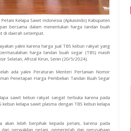
i Petani Kelapa Sawit Indonesia (Apkasindo) Kabupaten
apan bersama dalam menentukan harga tandan buah
at di daerah setempat.
payakan yakni karena harga jual TBS kebun rakyat yang
di permasalahan harga tandan buah segar (TBS) masih
ir Selatan, Afrizal Kirun, Senin (20/5/2024).
a telah ada yakni Peraturan Menteri Pertanian Nomor
an Penetapan Harga Pembelian Tandan Buah Segar
lapa sawit kebun rakyat sangat terbuka karena pada
S kebun kelapa sawit plasma dengan TBS kebun kelapa
a akan lebih berpihak kepada petani, karena pada
 dari perwakilan petani, pemerintah dan perusahaan