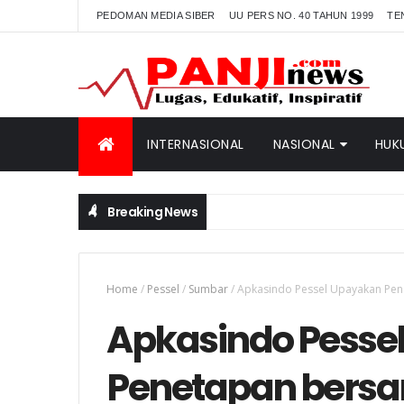
PEDOMAN MEDIA SIBER
UU PERS NO. 40 TAHUN 1999
TE
INTERNASIONAL
NASIONAL
HUK
Breaking News
Home
/
Pessel
/
Sumbar
/
Apkasindo Pessel Upayakan Pen
Apkasindo Pesse
Penetapan bersa