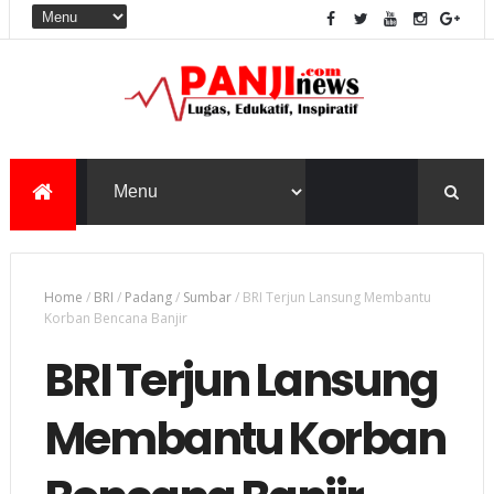
Home
/
BRI
/
Padang
/
Sumbar
/
BRI Terjun Lansung Membantu
Korban Bencana Banjir
BRI Terjun Lansung
Membantu Korban