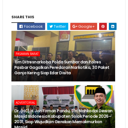
SHARE THIS
Facebook
Twitter
Google+
PASAMAN BARAT
Tim Ditresnarkoba Polda Sumbar dan Polres
Pasbar Gagalkan Peredaran Narkotika, 30 Paket
Ganja Kering Siap Edar Disita
ADVERTORIAL
Dr. (HC) H. Jon Firman Pandu, S.H. Nahkodai Dewan
Masjid Indonesia Kabupaten Solok Periode 2026–
2031, Siap Wujudkan Gerakan Memakmurkan
Masjid