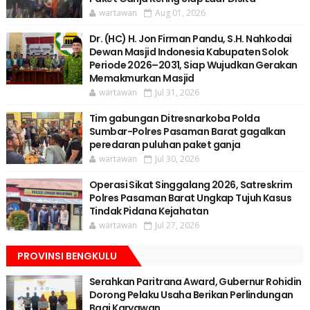
wartawan
Aug 01, 2026
Dr. (HC) H. Jon Firman Pandu, S.H. Nahkodai
Dewan Masjid Indonesia Kabupaten Solok
Periode 2026–2031, Siap Wujudkan Gerakan
Memakmurkan Masjid
wartawan
Jul 31, 2026
Tim gabungan Ditresnarkoba Polda
Sumbar-Polres Pasaman Barat gagalkan
peredaran puluhan paket ganja
wartawan
Jul 30, 2026
Operasi Sikat Singgalang 2026, Satreskrim
Polres Pasaman Barat Ungkap Tujuh Kasus
Tindak Pidana Kejahatan
wartawan
Jul 27, 2026
PROVINSI BENGKULU
Serahkan Paritrana Award, Gubernur Rohidin
Dorong Pelaku Usaha Berikan Perlindungan
Bagi Karyawan