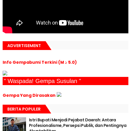
ADVERTISEMENT
Info Gempabumi Terkini (M ≥ 5.0)
" Waspada! Gempa Susulan "
Gempa Yang Dirasakan
BERITA POPULER
Istri Bupati Menjadi Pejabat Daerah: Antara
Profesionalisme, Persepsi Publik, dan Pentingnya