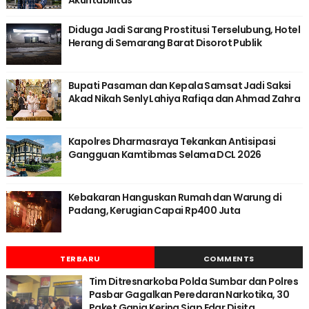
Akuntabilitas
Diduga Jadi Sarang Prostitusi Terselubung, Hotel
Herang di Semarang Barat Disorot Publik
Bupati Pasaman dan Kepala Samsat Jadi Saksi
Akad Nikah Senly Lahiya Rafiqa dan Ahmad Zahra
Kapolres Dharmasraya Tekankan Antisipasi
Gangguan Kamtibmas Selama DCL 2026
Kebakaran Hanguskan Rumah dan Warung di
Padang, Kerugian Capai Rp400 Juta
TERBARU
COMMENTS
Tim Ditresnarkoba Polda Sumbar dan Polres
Pasbar Gagalkan Peredaran Narkotika, 30
Paket Ganja Kering Siap Edar Disita