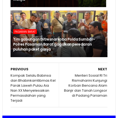
PASAMAN BARAT
Tim gabungan Ditresnarkoba Polda Sumbar-
Polres Pasaman Barat gagalkan peredaran
puluhan paket ganja
PREVIOUS
NEXT
Kompak Selalu Babinsa
Menteri Sosial RI Tri
dan Bhabinkamtibmas Kel
Rismaharini Kunjungi
Parak Laweh Pulau Aia
Korban Bencana Alam
Nan XX Menyelesaikan
Banjir dan Tanah Longsor
Permasalahan yang
di Padang Pariaman
Terjadi