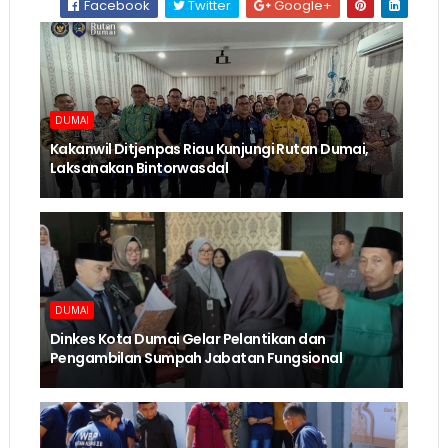
Facebook
Twitter
Google+
DUMAI
Kakanwil Ditjenpas Riau Kunjungi Rutan Dumai,
Laksanakan Bintorwasdal
DUMAI
Dinkes Kota Dumai Gelar Pelantikan dan
Pengambilan Sumpah Jabatan Fungsional