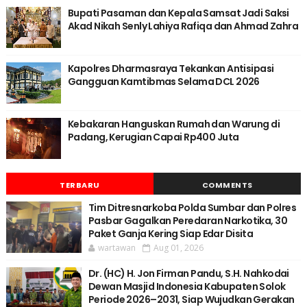
Bupati Pasaman dan Kepala Samsat Jadi Saksi
Akad Nikah Senly Lahiya Rafiqa dan Ahmad Zahra
Kapolres Dharmasraya Tekankan Antisipasi
Gangguan Kamtibmas Selama DCL 2026
Kebakaran Hanguskan Rumah dan Warung di
Padang, Kerugian Capai Rp400 Juta
TERBARU
COMMENTS
Tim Ditresnarkoba Polda Sumbar dan Polres
Pasbar Gagalkan Peredaran Narkotika, 30
Paket Ganja Kering Siap Edar Disita
wartawan
Aug 01, 2026
Dr. (HC) H. Jon Firman Pandu, S.H. Nahkodai
Dewan Masjid Indonesia Kabupaten Solok
Periode 2026–2031, Siap Wujudkan Gerakan