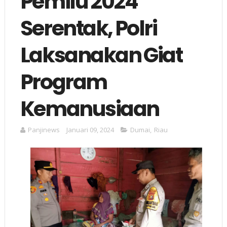
Pemilu 2024
Serentak, Polri
Laksanakan Giat
Program
Kemanusiaan
Panjinews
Januari 09, 2024
Dumai
,
Riau