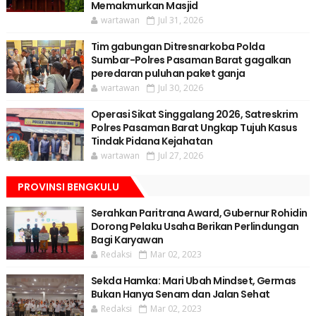
Memakmurkan Masjid
wartawan
Jul 31, 2026
Tim gabungan Ditresnarkoba Polda
Sumbar-Polres Pasaman Barat gagalkan
peredaran puluhan paket ganja
wartawan
Jul 30, 2026
Operasi Sikat Singgalang 2026, Satreskrim
Polres Pasaman Barat Ungkap Tujuh Kasus
Tindak Pidana Kejahatan
wartawan
Jul 27, 2026
PROVINSI BENGKULU
Serahkan Paritrana Award, Gubernur Rohidin
Dorong Pelaku Usaha Berikan Perlindungan
Bagi Karyawan
Redaksi
Mar 02, 2023
Sekda Hamka: Mari Ubah Mindset, Germas
Bukan Hanya Senam dan Jalan Sehat
Redaksi
Mar 02, 2023