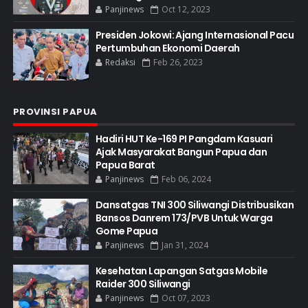
Panjinews
Oct 12, 2023
Presiden Jokowi: Ajang Internasional Pacu
Pertumbuhan Ekonomi Daerah
Redaksi
Feb 26, 2023
PROVINSI PAPUA
Hadiri HUT Ke-169 PI Pangdam Kasuari
Ajak Masyarakat Bangun Papua dan
Papua Barat
Panjinews
Feb 06, 2024
Dansatgas TNI 300 Siliwangi Distribusikan
Bansos Danrem 173/PVB Untuk Warga
Gome Papua
Panjinews
Jan 31, 2024
Kesehatan Lapangan Satgas Mobile
Raider 300 Siliwangi
Panjinews
Oct 07, 2023