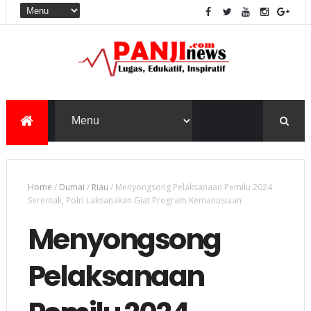
Home
/
Dumai
/
Riau
/
Menyongsong Pelaksanaan Pemilu 2024
Serentak, Polri Laksanakan Giat Program Kemanusiaan
Menyongsong
Pelaksanaan