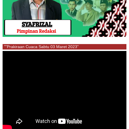
""Prakiraan Cuaca Sabtu 03 Maret 2023"