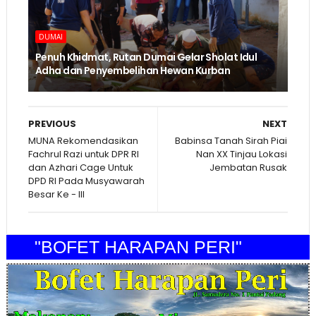
DUMAI
Penuh Khidmat, Rutan Dumai Gelar Sholat Idul
Adha dan Penyembelihan Hewan Kurban
PREVIOUS
NEXT
MUNA Rekomendasikan
Babinsa Tanah Sirah Piai
Fachrul Razi untuk DPR RI
Nan XX Tinjau Lokasi
dan Azhari Cage Untuk
Jembatan Rusak
DPD RI Pada Musyawarah
Besar Ke - III
"BOFET HARAPAN PERI"